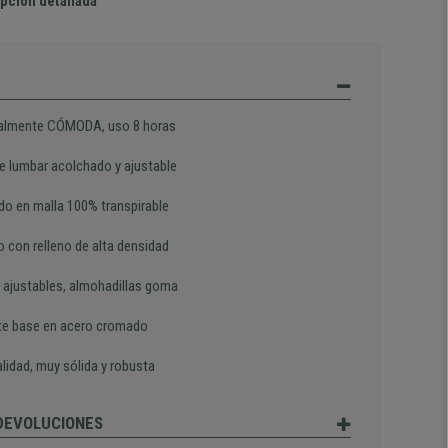
pción detallada
almente CÓMODA, uso 8 horas
e lumbar acolchado y ajustable
do en malla 100% transpirable
o con relleno de alta densidad
 ajustables, almohadillas goma
te base en acero cromado
lidad, muy sólida y robusta
 DEVOLUCIONES