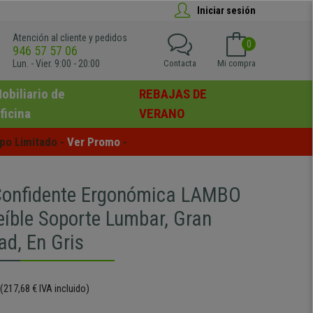
Iniciar sesión
Atención al cliente y pedidos
0
946 57 57 06
Lun. - Vier. 9:00 - 20:00
Contacta
Mi compra
obiliario de
REBAJAS DE
ficina
VERANO
po Limitado - 
Ver Promo
 -
 Confidente Ergonómica LAMBO
eíble Soporte Lumbar, Gran
d, En Gris
(217,68 € IVA incluido)