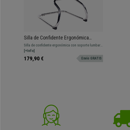
Silla de Confidente Ergonómica
LAMBO NET, Increíble Soporte
Silla de confidente ergonómica con soporte lumbar
Lumbar, Gran Comodidad, En Gris
ajustable. Adaptada para uso prolongado gracias a
[+Info]
su confort y calidad. ¡Envío en 24/48 h!
179,90 €
Envio GRATIS