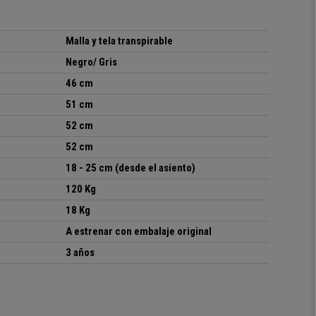
Malla y tela transpirable
Negro/ Gris
46 cm
51 cm
52 cm
52 cm
18 - 25 cm (desde el asiento)
120 Kg
18 Kg
A estrenar con embalaje original
3 años