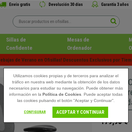
Envío gratis
Devolución 30 días
Garantía 3 años
Sillas de
Mesas de
M
Confidente
Ordenador
O
ebajas de Verano en Ofisillas! Descuentos Exclusivos por Tiem
Utilizamos cookies propias y de terceros para analizar el
Silla de
tráfico en nuestra web mediante la obtención de los datos
necesarios para estudiar su navegación. Puede obtener más
NET, Incr
información en la
Política de Cookies
. Puede aceptar todas
Comodida
las cookies pulsando el botón "Aceptar y Continuar".
ACEPTAR Y CONTINUAR
CONFIGURAR
179,90 €