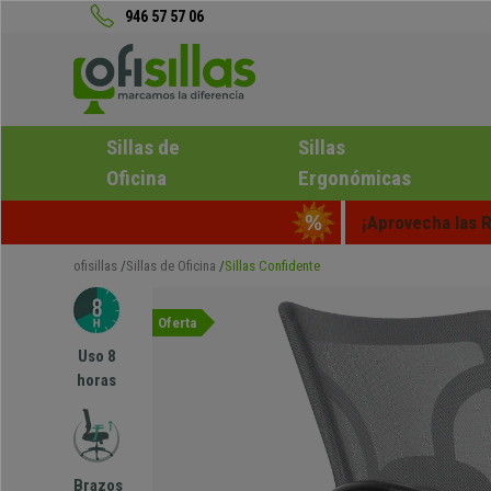
946 57 57 06
Sillas de
Sillas
Oficina
Ergonómicas
¡Aprovecha las R
ofisillas
Sillas de Oficina
Sillas Confidente
Oferta
Uso 8
horas
Brazos