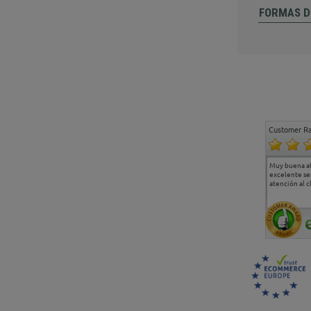
FORMAS D
Customer Ra
Estoy muy contento.
...
Muy buena a
Todo muy bien
excelente se
atención al c