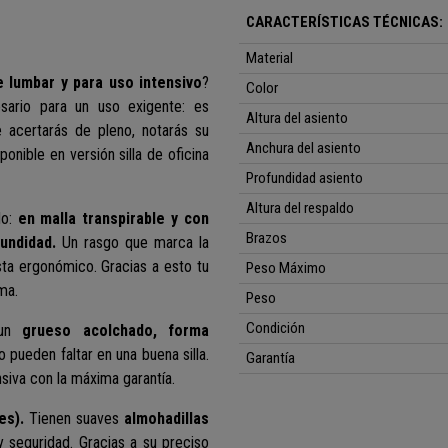
CARACTERÍSTICAS TÉCNICAS:
Material
 lumbar y para uso intensivo
?
Color
ario para un uso exigente: es
Altura del asiento
 acertarás de pleno, notarás su
Anchura del asiento
nible en versión silla de oficina
Profundidad asiento
Altura del respaldo
o:
en malla transpirable y con
Brazos
fundidad.
Un rasgo que marca la
ta ergonómico. Gracias a esto tu
Peso Máximo
ma.
Peso
Condición
e un
grueso acolchado, forma
o pueden faltar en una buena silla.
Garantía
nsiva con la máxima garantía.
es).
Tienen suaves
almohadillas
 seguridad. Gracias a su preciso