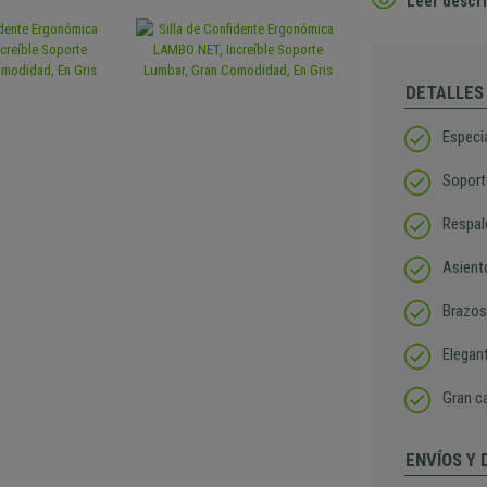
Leer descri
DETALLES
Especi
Soport
Respal
Asient
Brazos
Elegan
Gran ca
ENVÍOS Y