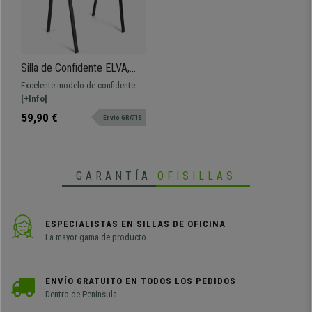
Silla de Confidente ELVA,
apilable y muy práctica, gran
Excelente modelo de confidente
calidad, Color Naranja y
diseño ELVA. El modelo perfecto
[+Info]
Patas Negras
para aquellos que buscan
59,90 €
Envio GRATIS
resistencia, comodidad y facil
manejo. Ideales para ser usadas
en salas de espera, reuniones,
conferencias, etc.
GARANTÍA
OFISILLAS
ESPECIALISTAS EN SILLAS DE OFICINA
La mayor gama de producto
ENVÍO GRATUITO EN TODOS LOS PEDIDOS
Dentro de Península