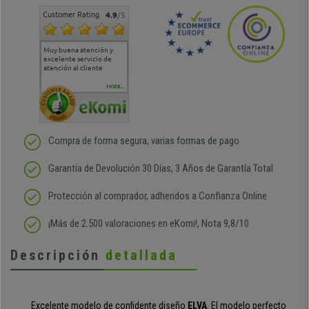
Customer Rating
4.9
/5
Muy buena atención y
Muy buena atención de
Si estoy contento
Excele
excelente servicio de
cara al asesoramiento
calida
atención al cliente
comercial y el envío ha
entreg
sido muy rápido
Repeti
duda
MORE...
Compra de forma segura, varias formas de pago
Garantía de Devolución 30 Días, 3 Años de Garantía Total
Protección al comprador, adheridos a Confianza Online
¡Más de 2.500 valoraciones en eKomi!, Nota 9,8/10
Descripción
detallada
Excelente modelo de confidente diseño
ELVA
. El modelo perfecto