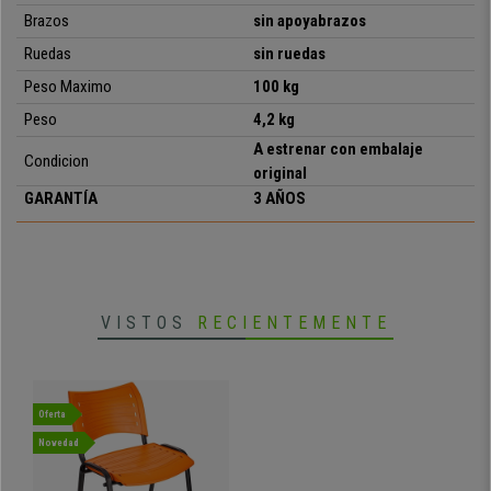
Brazos
sin apoyabrazos
Ruedas
sin ruedas
• Modelo apilable
• Practicidad a un precio inmejorable
Peso Maximo
100 kg
• Ideal para sala de conferencias
Peso
4,2 kg
• Asiento y respaldo ergonómicos
A estrenar con embalaje
• Especialmente resistente: marco de acero con 4 patas en
Condicion
negro
original
• Ergonómica y muy cómoda
GARANTÍA
3 AÑOS
VISTOS
RECIENTEMENTE
Oferta
Novedad