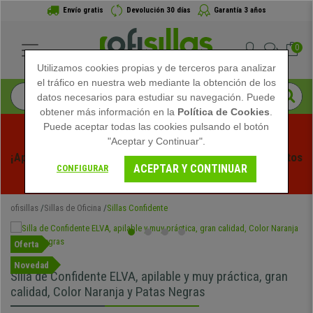
Envío gratis
Devolución 30 días
Garantía 3 años
0
Utilizamos cookies propias y de terceros para analizar
el tráfico en nuestra web mediante la obtención de los
datos necesarios para estudiar su navegación. Puede
obtener más información en la
Política de Cookies
.
Puede aceptar todas las cookies pulsando el botón
"Aceptar y Continuar".
¡Aprovecha las Rebajas de Verano en Ofisillas! Descuentos 
ACEPTAR Y CONTINUAR
CONFIGURAR
Exclusivos por Tiempo Limitado - 
Ver Promo
 -
ofisillas
Sillas de Oficina
Sillas Confidente
Oferta
Novedad
Silla de Confidente ELVA, apilable y muy práctica, gran
calidad, Color Naranja y Patas Negras