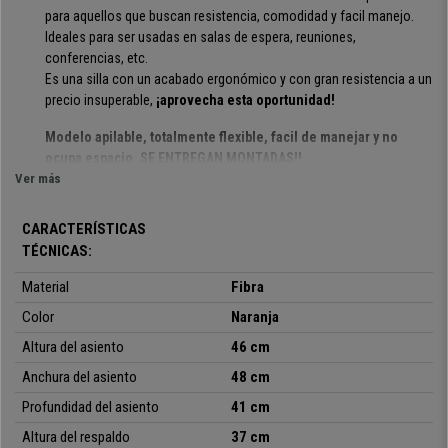
para aquellos que buscan resistencia, comodidad y facil manejo.
Ideales para ser usadas en salas de espera, reuniones,
conferencias, etc.
Es una silla con un acabado ergonómico y con gran resistencia a un
precio insuperable,
¡aprovecha esta oportunidad!
Modelo apilable, totalmente flexible, facil de manejar y no
ocupa espacio. SE ENTREGAN MONTADAS!!
Ver más
Su diseño en láminas le aporta estilo y elegancia: el asiento y
el respaldo es muy resistente y flexible
, ideal para ofrecer a los
CARACTERÍSTICAS
clientes o invitados un asiento confortable y de calidad. Además su
TÉCNICAS:
estructura está construida en marco de acero con 4
patas en color
negro.
Material
Fibra
Color
Se trata de un modelo muy práctico y polivalente, totalmente
Naranja
apilable:
se pueden usar en reuniones, con clientes, en salas de
Altura del asiento
46 cm
espera, recepciones de oficinas, conferencias o eventos, etc.
Anchura del asiento
48 cm
Además
está disponible en varios colores
, así podrás elegir la
que mejor se adapte a tus necesidades y entorno.
Profundidad del asiento
41 cm
Altura del respaldo
37 cm