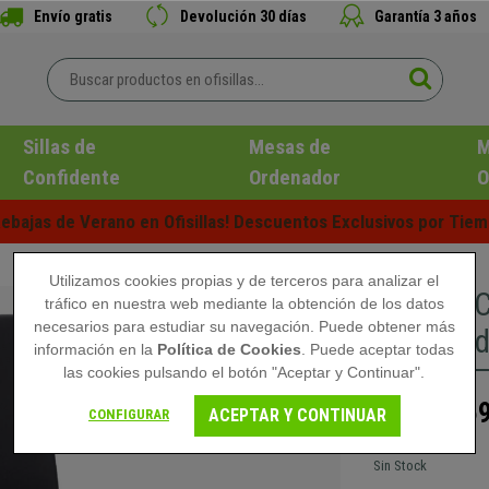
Envío gratis
Devolución 30 días
Garantía 3 años
Sillas de
Mesas de
M
Confidente
Ordenador
O
ebajas de Verano en Ofisillas! Descuentos Exclusivos por Tiem
Utilizamos cookies propias y de terceros para analizar el
Silla de
tráfico en nuestra web mediante la obtención de los datos
necesarios para estudiar su navegación. Puede obtener más
Acolchad
información en la
Política de Cookies
. Puede aceptar todas
las cookies pulsando el botón "Aceptar y Continuar".
159
229,90 €
ACEPTAR Y CONTINUAR
CONFIGURAR
Sin Stock