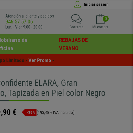
Iniciar sesión
Atención al cliente y pedidos
0
946 57 57 06
Lun. - Vier. 9:00 - 20:00
Contacta
Mi compra
obiliario de
REBAJAS DE
ficina
VERANO
po Limitado - 
Ver Promo
 -
 Confidente ELARA, Gran
o, Tapizada en Piel color Negro
,90 €
(193,48 € IVA incluido)
-30%