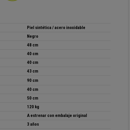
Piel sintética / acero inoxidable
Negro
48 cm
40 cm
40 cm
43 cm
90 cm
40 cm
50 cm
120 kg
A estrenar con embalaje original
3 años