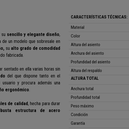
CARACTERÍSTICAS TÉCNICAS:
Material
r su
sencillo y elegante diseño
,
Color
ta de un modelo que sobresale en
Altura del asiento
ño,
su
alto grado de comodidad
Anchura del asiento
ido fabricada.
Profundidad del asiento
ar sentado en ella varias horas sin
Altura del respaldo
ado
del que dispone tanto en el
ALTURA TOTAL
al usuario y procura además una
Anchura total
eño ergonómico
.
Profundidad total
les de calidad
,
hecha para durar
Peso máximo
obusta
estructura de acero
Condición
Garantía