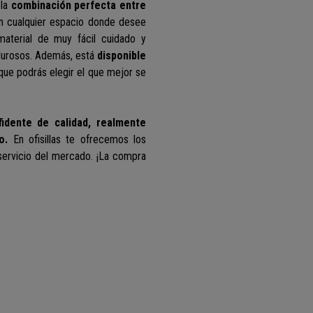
 la
combinación perfecta entre
n cualquier espacio donde desee
material de muy fácil cuidado y
calurosos. Además, está
disponible
que podrás elegir el que mejor se
fidente de calidad, realmente
o.
En ofisillas te ofrecemos los
servicio del mercado. ¡La compra