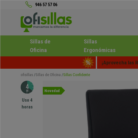
946 57 57 06
Sillas de
Sillas
Oficina
Ergonómicas
¡Aprovecha las R
ofisillas
Sillas de Oficina
Sillas Confidente
Novedad
Uso 4
horas