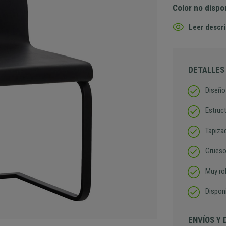
Color no dispo
Leer descri
DETALLES
Diseño
Estruc
Tapizad
Grueso
Muy ro
Disponi
ENVÍOS Y