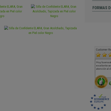
FORMAS D
Customer Ra
Estoy muy contento.
...
Muy buena a
Todo muy bien
excelente se
atención al c