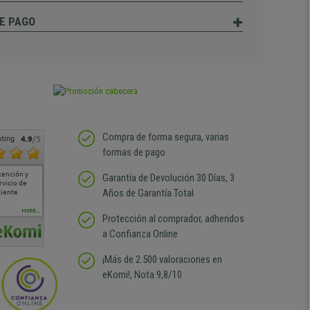
E PAGO
Compra de forma segura, varias
ting
4.9
/5
formas de pago
tención y
Muy buena atención de
Si estoy contento
Excelente relacion
Todo fe
Garantía de Devolución 30 Días, 3
rvicio de
cara al asesoramiento
calidad precio Plazo de
atención
Años de Garantía Total
liente
comercial y el envío ha
entrega correcto.
sin duda
sido muy rápido
Repetiría la compra sin
compra
duda
MORE...
Protección al comprador, adheridos
a Confianza Online
¡Más de 2.500 valoraciones en
eKomi!, Nota 9,8/10