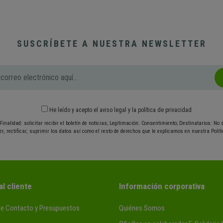
SUSCRÍBETE A NUESTRA NEWSLETTER
He leído y acepto el
aviso legal
y
la política de privacidad
Finalidad: solicitar recibir el boletín de noticias; Legitimación: Consentimiento; Destinatarios: No
r, rectificar, suprimir los datos así como el resto de derechos que le explicamos en nuestra Políti
al cliente
Información corporativa
de Contacto y Presupuestos
Quiénes Somos