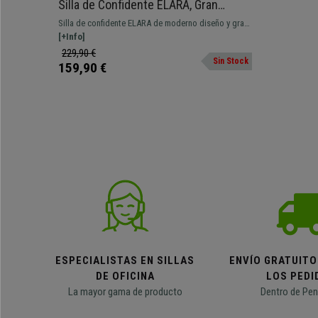
Silla de Confidente ELARA, Gran
Acolchado, Tapizada en Piel color
Silla de confidente ELARA de moderno diseño y gran
Negro
confort gracias a su grueso acolchado. Fabricada
[+Info]
con materiales de calidad, como su estructura de
229,90 €
Sin Stock
acero inoxidable.
159,90 €
ESPECIALISTAS EN SILLAS
ENVÍO GRATUITO
DE OFICINA
LOS PEDI
La mayor gama de producto
Dentro de Pen