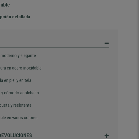
nible
pción detallada
 moderno y elegante
tura en acero inoxidable
a en piel y en tela
 y cómodo acolchado
busta y resistente
ble en varios colores
 DEVOLUCIONES