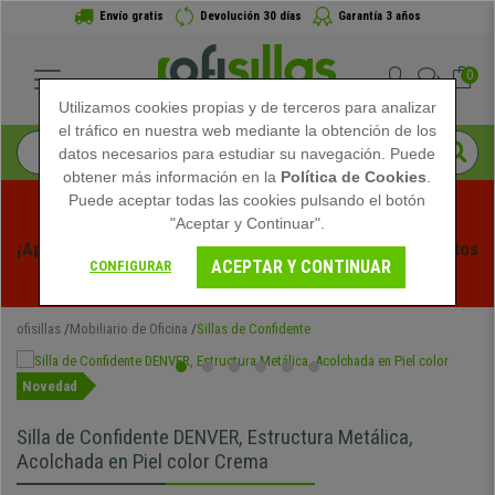
Envío gratis
Devolución 30 días
Garantía 3 años
0
Utilizamos cookies propias y de terceros para analizar
el tráfico en nuestra web mediante la obtención de los
datos necesarios para estudiar su navegación. Puede
obtener más información en la
Política de Cookies
.
Puede aceptar todas las cookies pulsando el botón
"Aceptar y Continuar".
¡Aprovecha las Rebajas de Verano en Ofisillas! Descuentos 
ACEPTAR Y CONTINUAR
CONFIGURAR
Exclusivos por Tiempo Limitado - 
Ver Promo
 -
ofisillas
Mobiliario de Oficina
Sillas de Confidente
Novedad
Silla de Confidente DENVER, Estructura Metálica,
Acolchada en Piel color Crema