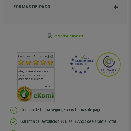
FORMAS DE PAGO
Customer Rating
4.9
/5
Muy buena atención y
Muy buena atención de
Si estoy contento
Excele
excelente servicio de
cara al asesoramiento
calida
atención al cliente
comercial y el envío ha
entreg
sido muy rápido
Repeti
duda
MORE...
Compra de forma segura, varias formas de pago
Garantía de Devolución 30 Días, 3 Años de Garantía Total