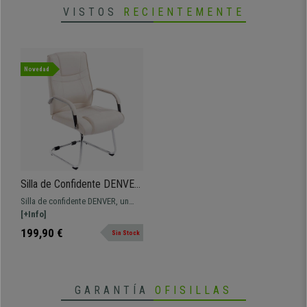
• Estructura metálica muy resistente
VISTOS
RECIENTEMENTE
•
Atractivo diseño moderno
Novedad
Silla de Confidente DENVER,
Estructura Metálica,
Silla de confidente DENVER, un
Acolchada en Piel color
modelo de diseño exclusivo y
[+Info]
Crema
gran calidad. Destaca por su
199,90 €
Sin Stock
diseño ergonómico y su grueso y
cómodo acolchado tapizado en
peil sintética.
GARANTÍA
OFISILLAS