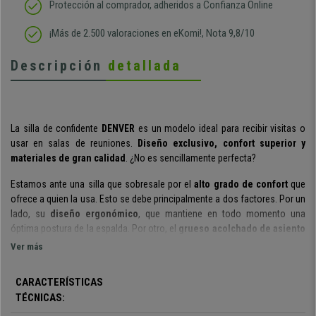
Protección al comprador, adheridos a Confianza Online
¡Más de 2.500 valoraciones en eKomi!, Nota 9,8/10
Descripción
detallada
La silla de confidente
DENVER
es un modelo ideal para recibir visitas o
usar en salas de reuniones.
Diseño exclusivo, confort superior y
materiales de gran calidad
. ¿No es sencillamente perfecta?
Estamos ante una silla que sobresale por el
alto grado de confort
que
ofrece a quien la usa. Esto se debe principalmente a dos factores. Por un
lado, su
diseño ergonómico
, que mantiene en todo momento
una
óptima postura de la espalda. Por otro, el
grueso acolchado de
asiento
y respaldo
.
Gracias a su espectacular comodidad puedes estar en ella
Ver más
horas y horas sin enterarte, no tiene nada que ver con otros modelos del
mercado.
CARACTERÍSTICAS
TÉCNICAS:
Si nos referimos al diseño de esta silla, no hay más que ver las
fotografías para darse cuenta de que es un
modelo atractivo
con