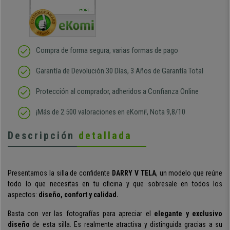
sido muy rápido
Repeti
duda
MORE...
Compra de forma segura, varias formas de pago
Garantía de Devolución 30 Días, 3 Años de Garantía Total
Protección al comprador, adheridos a Confianza Online
¡Más de 2.500 valoraciones en eKomi!, Nota 9,8/10
Descripción
detallada
Presentamos la silla de confidente
DARRY V TELA
, un modelo que reúne
todo lo que necesitas en tu oficina y que sobresale en todos los
aspectos:
diseño, confort y
calidad
.
Basta con ver las fotografías para apreciar el
elegante y exclusivo
diseño
de esta silla. Es realmente atractiva y distinguida gracias a su