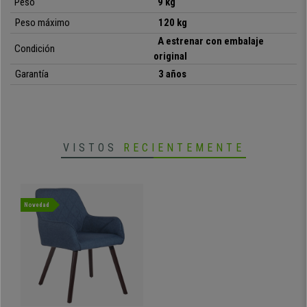
Peso
9 kg
Peso máximo
120 kg
• Diseño de estilo escandinavo
A estrenar con embalaje
Condición
•
Grueso acolchado en asiento y respaldo
original
• Apoyabrazos integrados y acolchados
Garantía
3 años
•
Tapizada con tejido de calidad
•
Con patas de madera de haya
VISTOS
RECIENTEMENTE
Novedad