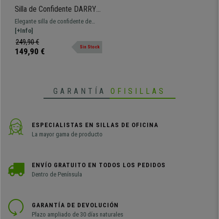
Silla de Confidente DARRY
V TELA, Patas Nogal, con
Elegante silla de confidente de
Costuras, Azul
diseño confortable y resistente.
[+Info]
Tapizada en tela disponible en
249,90 €
Sin Stock
varios colores con costuras
149,90 €
vistas.
GARANTÍA
OFISILLAS
ESPECIALISTAS EN SILLAS DE OFICINA
La mayor gama de producto
ENVÍO GRATUITO EN TODOS LOS PEDIDOS
Dentro de Península
GARANTÍA DE DEVOLUCIÓN
Plazo ampliado de 30 días naturales