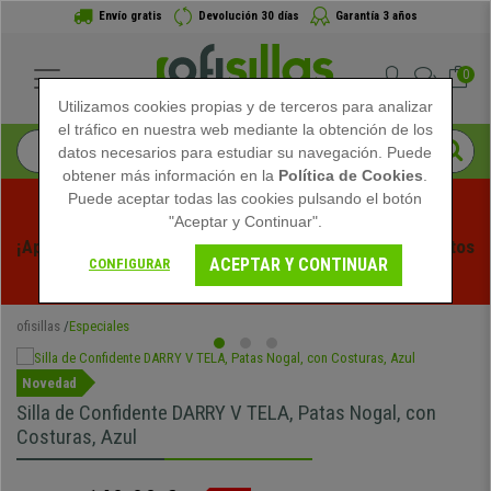
Envío gratis
Devolución 30 días
Garantía 3 años
0
Utilizamos cookies propias y de terceros para analizar
el tráfico en nuestra web mediante la obtención de los
datos necesarios para estudiar su navegación. Puede
obtener más información en la
Política de Cookies
.
Puede aceptar todas las cookies pulsando el botón
"Aceptar y Continuar".
¡Aprovecha las Rebajas de Verano en Ofisillas! Descuentos 
ACEPTAR Y CONTINUAR
CONFIGURAR
Exclusivos por Tiempo Limitado - 
Ver Promo
 -
ofisillas
Especiales
Novedad
Silla de Confidente DARRY V TELA, Patas Nogal, con
Costuras, Azul