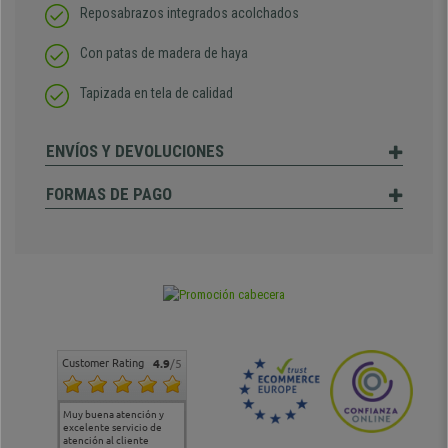
Reposabrazos integrados acolchados
Con patas de madera de haya
Tapizada en tela de calidad
ENVÍOS Y DEVOLUCIONES
FORMAS DE PAGO
Customer Rating
4.9
/5
Muy buena atención y
Muy buena atención de
Si estoy contento
Excele
excelente servicio de
cara al asesoramiento
calida
atención al cliente
comercial y el envío ha
entreg