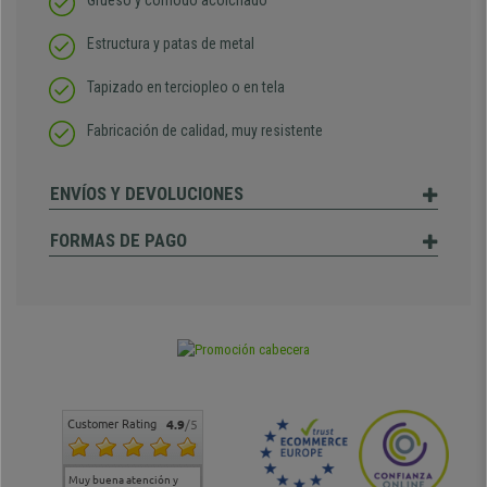
Grueso y cómodo acolchado
Estructura y patas de metal
Tapizado en terciopleo o en tela
Fabricación de calidad, muy resistente
ENVÍOS Y DEVOLUCIONES
FORMAS DE PAGO
Customer Rating
4.9
/5
Muy buena atención y
Muy buena atención de
Si estoy contento
Excele