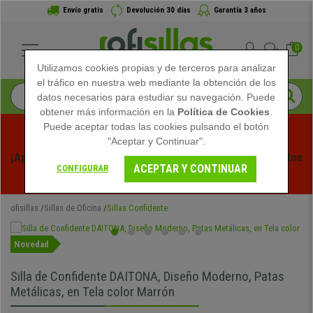
Envío gratis
Devolución 30 días
Garantía 3 años
0
Utilizamos cookies propias y de terceros para analizar
el tráfico en nuestra web mediante la obtención de los
datos necesarios para estudiar su navegación. Puede
obtener más información en la
Política de Cookies
.
Puede aceptar todas las cookies pulsando el botón
"Aceptar y Continuar".
¡Aprovecha las Rebajas de Verano en Ofisillas! Descuentos 
ACEPTAR Y CONTINUAR
CONFIGURAR
Exclusivos por Tiempo Limitado - 
Ver Promo
 -
ofisillas
Sillas de Oficina
Sillas Confidente
Novedad
Silla de Confidente DAITONA, Diseño Moderno, Patas
Metálicas, en Tela color Marrón