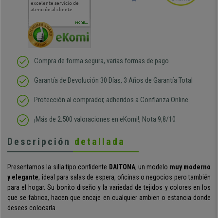
excelente servicio de
cara al asesoramiento
calida
atención al cliente
comercial y el envío ha
entreg
sido muy rápido
Repeti
duda
MORE...
Compra de forma segura, varias formas de pago
Garantía de Devolución 30 Días, 3 Años de Garantía Total
Protección al comprador, adheridos a Confianza Online
¡Más de 2.500 valoraciones en eKomi!, Nota 9,8/10
Descripción
detallada
Presentamos la silla tipo confidente
DAITONA
, un modelo
muy
moderno
y elegante
, ideal para salas de espera, oficinas o negocios pero también
para el hogar. Su bonito diseño y la variedad de tejidos y colores en los
que se fabrica, hacen que encaje en cualquier ambien o estancia donde
desees colocarla.