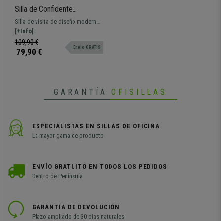
Silla de Confidente
DAITONA, Diseño Moderno,
Silla de visita de diseño moderno
Patas Metálicas, en Tela
y sofisticado, gran comodidad
[+Info]
color Marrón
gracias a su denso acolchado en
109,90 €
Envio GRATIS
respaldo y asiento.
79,90 €
GARANTÍA
OFISILLAS
ESPECIALISTAS EN SILLAS DE OFICINA
La mayor gama de producto
ENVÍO GRATUITO EN TODOS LOS PEDIDOS
Dentro de Península
GARANTÍA DE DEVOLUCIÓN
Plazo ampliado de 30 días naturales