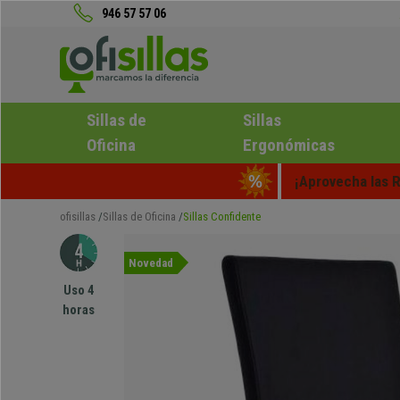
946 57 57 06
Sillas de
Sillas
Oficina
Ergonómicas
¡Aprovecha las R
ofisillas
Sillas de Oficina
Sillas Confidente
Novedad
Uso 4
horas