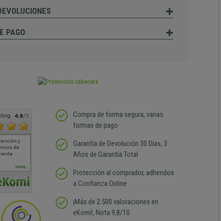
 DEVOLUCIONES
E PAGO
Compra de forma segura, varias
ting
4.9
/5
formas de pago
tención y
Muy buena atención de
Si estoy contento
Excelente relacion
Todo fe
Garantía de Devolución 30 Días, 3
rvicio de
cara al asesoramiento
calidad precio Plazo de
atención
Años de Garantía Total
liente
comercial y el envío ha
entrega correcto.
sin duda
sido muy rápido
Repetiría la compra sin
compra
duda
MORE...
Protección al comprador, adheridos
a Confianza Online
¡Más de 2.500 valoraciones en
eKomi!, Nota 9,8/10