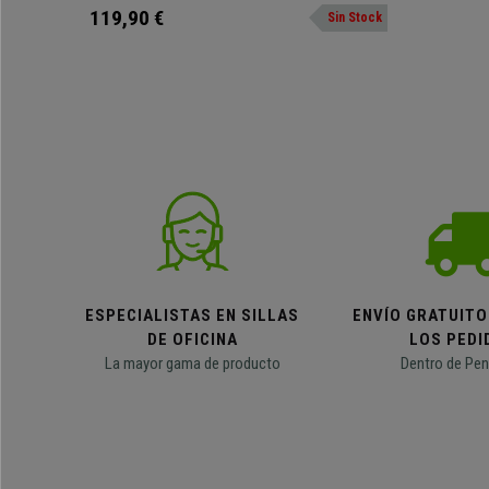
en estructura metálica con 4 patas independientes.
119,90 €
Sin Stock
Destacar su gran acolchado en asiento y respaldo,
aportando máxima comodidad y confort.
ESPECIALISTAS EN SILLAS
ENVÍO GRATUITO
DE OFICINA
LOS PEDI
La mayor gama de producto
Dentro de Pen