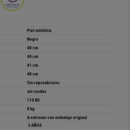
Piel sintética
Negro
48 cm
40 cm
41 cm
48 cm
Sin reposabrazos
sin ruedas
110 KG
8 kg
A estrenar con embalaje original
3 AÑOS