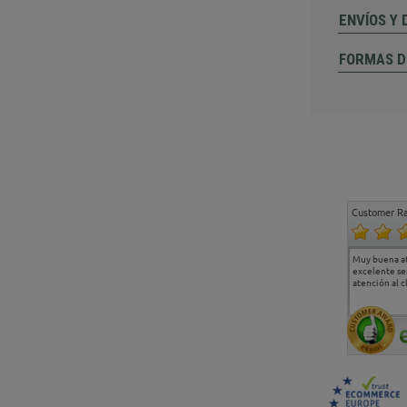
ENVÍOS Y
FORMAS D
Customer Ra
Estoy muy contento.
...
Muy buena a
Todo muy bien
excelente se
atención al c