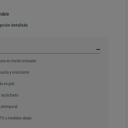
nible
pción detallada
tura en metal cromado
busta y resistente
a en piel
 acolchado
 atemporal
FO y medidas abajo