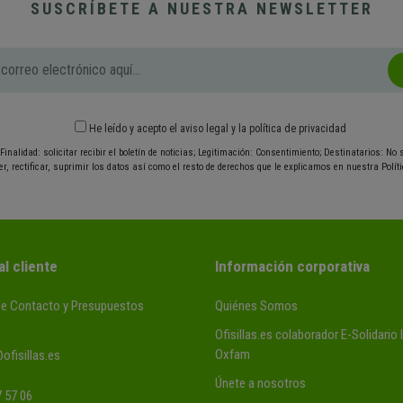
SUSCRÍBETE A NUESTRA NEWSLETTER
He leído y acepto el
aviso legal
y
la política de privacidad
Finalidad: solicitar recibir el boletín de noticias; Legitimación: Consentimiento; Destinatarios: No
r, rectificar, suprimir los datos así como el resto de derechos que le explicamos en nuestra Políti
al cliente
Información corporativa
de Contacto y Presupuestos
Quiénes Somos
Ofisillas.es colaborador E-Solidario
Oxfam
ofisillas.es
Únete a nosotros
 57 06