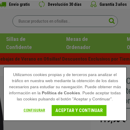
Envío gratis
Devolución 30 días
Garantía 3 años
Sillas de
Mesas de
M
Confidente
Ordenador
O
ebajas de Verano en Ofisillas! Descuentos Exclusivos por Tiem
Utilizamos cookies propias y de terceros para analizar el
Silla de
tráfico en nuestra web mediante la obtención de los datos
necesarios para estudiar su navegación. Puede obtener más
resistent
información en la
Política de Cookies
. Puede aceptar todas
Piel colo
las cookies pulsando el botón "Aceptar y Continuar".
ACEPTAR Y CONTINUAR
CONFIGURAR
119,90 €