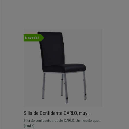
Novedad
Silla de Confidente CARLO, muy
robusta y resistente, gran acolchado,
Silla de confidente modelo CARLO. Un modelo que
tapizada en Piel color Negro
destaca por su gran calidad y robustez. Fabricada
[+Info]