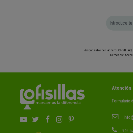
Responsable del Fichero: OFISILLAS; 
Derechos: Accede
Atención 
Formulario 
info@
946 57