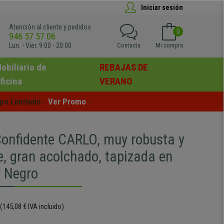
Iniciar sesión
Atención al cliente y pedidos
0
946 57 57 06
Lun. - Vier. 9:00 - 20:00
Contacta
Mi compra
obiliario de
REBAJAS DE
ficina
VERANO
po Limitado - 
Ver Promo
 -
 Confidente CARLO, muy robusta y
e, gran acolchado, tapizada en
r Negro
(145,08 € IVA incluido)