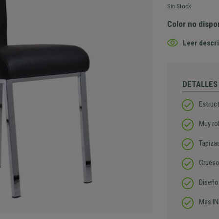
Sin Stock
Color no dispo
Leer descri
DETALLES
Estruc
Muy ro
Tapizad
Grueso
Diseño
Mas IN