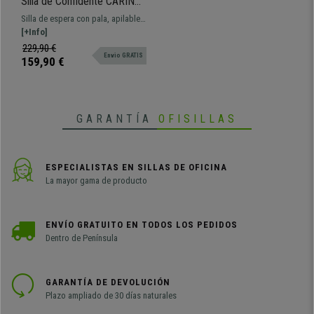
Silla de Confidente CARINA
CON PALA, Apilable,
Silla de espera con pala, apilable y
Ganchos de Unión, Patas
con sistema de ganchos de unión.
[+Info]
Negras y Piel Naranja
Atractiva línea moderna,
229,90 €
Envio GRATIS
disponibles con tapizado, pala y
159,90 €
brazos.
GARANTÍA
OFISILLAS
ESPECIALISTAS EN SILLAS DE OFICINA
La mayor gama de producto
ENVÍO GRATUITO EN TODOS LOS PEDIDOS
Dentro de Península
GARANTÍA DE DEVOLUCIÓN
Plazo ampliado de 30 días naturales