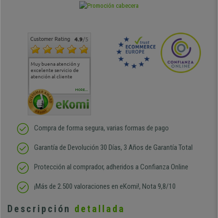
Customer Rating
4.9
/5
Muy buena atención y
Muy buena atención de
Si estoy contento
Excele
excelente servicio de
cara al asesoramiento
calida
atención al cliente
comercial y el envío ha
entreg
sido muy rápido
Repeti
duda
MORE...
Compra de forma segura, varias formas de pago
Garantía de Devolución 30 Días, 3 Años de Garantía Total
Protección al comprador, adheridos a Confianza Online
¡Más de 2.500 valoraciones en eKomi!, Nota 9,8/10
Descripción
detallada