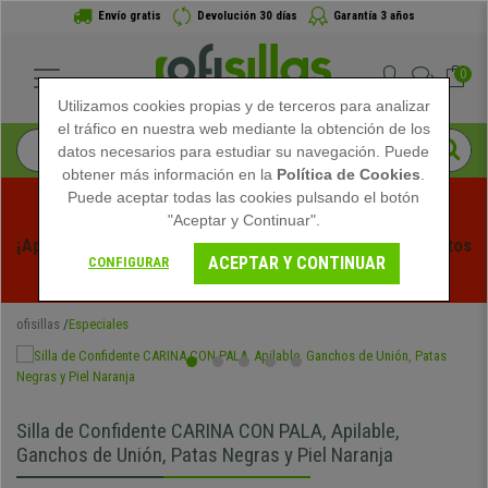
Envío gratis
Devolución 30 días
Garantía 3 años
0
Utilizamos cookies propias y de terceros para analizar
el tráfico en nuestra web mediante la obtención de los
datos necesarios para estudiar su navegación. Puede
obtener más información en la
Política de Cookies
.
Puede aceptar todas las cookies pulsando el botón
"Aceptar y Continuar".
¡Aprovecha las Rebajas de Verano en Ofisillas! Descuentos 
ACEPTAR Y CONTINUAR
CONFIGURAR
Exclusivos por Tiempo Limitado - 
Ver Promo
 -
ofisillas
Especiales
Silla de Confidente CARINA CON PALA, Apilable,
Ganchos de Unión, Patas Negras y Piel Naranja