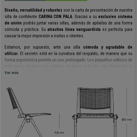
Diseño, versatilidad y robustez
son la carta de presentación de nuestra
silla de confidente
CARINA CON PALA
. Gracias a su
exclusivo sistema
de unión
podrás juntar varias sillas, además de apilarlas de una forma
cómoda y práctica. Su
atractiva línea vanguardista
es perfecta para
causar la mejor impresión a visitas o clientes.
Estamos, por supuesto, ante una silla
cómoda y agradable de
utilizar.
El secreto está en la curvatura del respaldo, de manera que su
forma ergonómica permite un uso prolongado. Los pequeños orificios de
esta pieza aportan una estética moderna a la vez que favorecen la
ventilación. El asiento tiene una amplia superficie, por lo que
Ver más
se adapta a
diferentes tallas de usuario.
Desde el punto de vista de la versatilidad esta silla ofrece grandes
ventajas. Por un lado,
son apilables
hasta casi 20 alturas. Por otro
lado,
se pueden unir lateralmente.
Todo ello mediante un innovador
sistema patentado con el que se logra una solidez y seguridad
superiores. Y además,
dispone de una pala abatible para escritura
,
perfecta para tomar notas o poder apoyar la tablet o el ordenador portátil.
Esta versión tiene
carcasa plástica y tapizado en piel