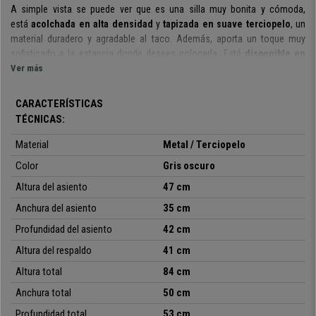
A simple vista se puede ver que es una silla muy bonita y cómoda,
está
acolchada en alta densidad
y
tapizada en suave terciopelo
, un
material duradero y agradable al taco. Además, aporta un toque muy
sofisticado a la estancia donde desees colocarla. Está
disponible en
varios colores
Ver más
para que puedas elegir el que mejor se adapte a tus
necesidades o gustos. Se trata de un tapizado duradero y resistente,
perfecto para el uso diario.
CARACTERÍSTICAS
TÉCNICAS:
El
agradable tapizado
y las
líneas envolventes
del asiento
proporcionan comodidad al usuario, lo que lo convierte en la elección
Material
Metal
/
Terciopelo
perfecta para tus visitas. Además de ser una silla
bonita y cómoda
,
Color
Gris oscuro
también cuenta con una estructura
robusta y sólida.
La
estructura
es
de metal
negro mate, muy resistente y estable, que puede soportar
un
Altura del asiento
47 cm
peso de hasta 120 kg.
Anchura del asiento
35 cm
Hablamos de un modelo que
combina un diseño elegante y moderno,
Profundidad del asiento
42 cm
con el confort y la robustez que ofrece una silla de calidad.
¡En
Altura del respaldo
41 cm
Ofisillas siempre te ofrecemos los mejores productos a precios
increibles!
¡Aprovecha la oportunidad!
Altura total
84 cm
Anchura total
50 cm
Profundidad total
53 cm