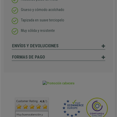
Grueso y cómodo acolchado
Tapizada en suave terciopelo
Muy sólida y resistente
ENVÍOS Y DEVOLUCIONES
FORMAS DE PAGO
Customer Rating
4.9
/5
Muy buena atención y
Muy buena atención de
Si estoy contento
Excele