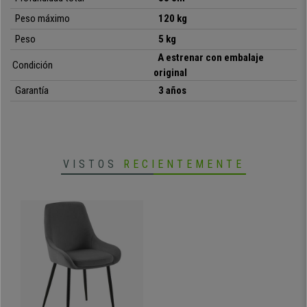
•
Capacidad de carga hasta 120 kg
Peso máximo
120 kg
• Exclusivo diseño de estilo moderno
•
Grueso y confortable acolchado
Peso
5 kg
• Tapizada en terciopelo de calidad
A estrenar con embalaje
•
Gran calidad de fabricación
Condición
original
Garantía
3 años
VISTOS
RECIENTEMENTE