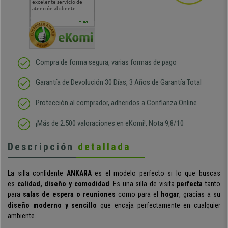
excelente servicio de
cara al asesoramiento
calida
atención al cliente
comercial y el envío ha
entreg
sido muy rápido
Repeti
duda
MORE...
Compra de forma segura, varias formas de pago
Garantía de Devolución 30 Días, 3 Años de Garantía Total
Protección al comprador, adheridos a Confianza Online
¡Más de 2.500 valoraciones en eKomi!, Nota 9,8/10
Descripción
detallada
La silla confidente
ANKARA
es el modelo perfecto si lo que buscas
es
calidad, diseño y comodidad
. Es una silla de visita
perfecta
tanto
para
salas de espera o reuniones
como para el
hogar
, gracias a su
diseño moderno y sencillo
que encaja perfectamente en cualquier
ambiente.