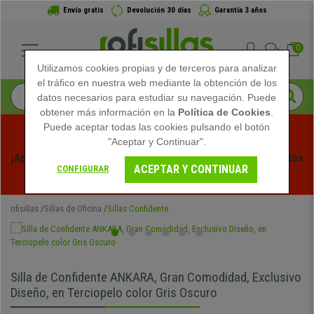
Envío gratis
Devolución 30 días
Garantía 3 años
0
Utilizamos cookies propias y de terceros para analizar
el tráfico en nuestra web mediante la obtención de los
datos necesarios para estudiar su navegación. Puede
obtener más información en la
Política de Cookies
.
Puede aceptar todas las cookies pulsando el botón
"Aceptar y Continuar".
¡Aprovecha las Rebajas de Verano en Ofisillas! Descuentos 
ACEPTAR Y CONTINUAR
CONFIGURAR
Exclusivos por Tiempo Limitado - 
Ver Promo
 -
ofisillas
Sillas de Oficina
Sillas Confidente
Silla de Confidente ANKARA, Gran Comodidad, Exclusivo
Diseño, en Terciopelo color Gris Oscuro