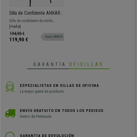
Silla de Confidente ANKARA,
Gran Comodidad, Exclusivo
Silla de confidente de estilo
Diseño, en Terciopelo color
moderno y sofisticado. Con
[+Info]
Gris Oscuro
grueso acolchado y fabricada con
194,90 €
Envio GRATIS
materiales de primera calidad.
119,90 €
GARANTÍA
OFISILLAS
ESPECIALISTAS EN SILLAS DE OFICINA
La mayor gama de producto
ENVÍO GRATUITO EN TODOS LOS PEDIDOS
Dentro de Península
GARANTÍA DE DEVOLUCIÓN