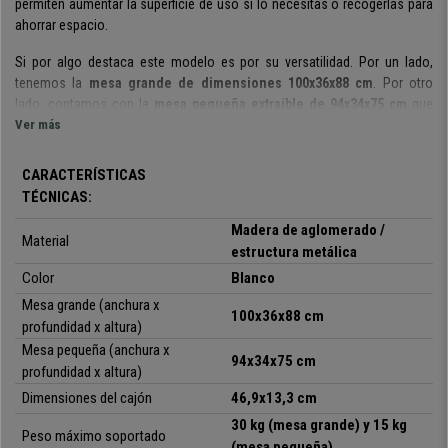
permiten aumentar la superficie de uso si lo necesitas o recogerlas
para
ahorrar espacio
.
Si por algo destaca este modelo es por su versatilidad. Por un lado,
tenemos la
mesa grande de dimensiones 100x36x88 cm
. Por otro
lado, contamos con la
mesa pequeña extraíble de 94x34x75 cm
que
tiene cuatro ruedas (dos de ellas con freno) para poder moverla
Ver más
fácilmente. Además, esta segunda mesa cuenta con
dos amplios
cajones,
ofreciendo de esta manera un amplio espacio de almacenaje.
CARACTERÍSTICAS
TÉCNICAS:
Sobresale por tener un
diseño moderno en color blanco de líneas
rectas
y por estar
fabricada con materiales de gran calidad
.
Madera de aglomerado /
Material
Principalmente están
hechas con madera
, aunque la mesa pequeña
estructura metálica
cuenta con
estructura metálica
. Ambas
ofrecen una excepcional
Color
Blanco
resistencia, robustez y estabilidad
.
Mesa grande (anchura x
100x36x88 cm
Estamos ante una
mesa muy versátil de alta calidad
, con
un bonito
profundidad x altura)
diseño actual
y que ofrece una
amplia superficie de trabajo cuando la
Mesa pequeña (anchura x
94x34x75 cm
necesitas
.
Es la solución ideal si necesitas una
práctica mesa que
profundidad x altura)
puede duplicar su superficie útil
cuando es preciso y que
puedes
Dimensiones del cajón
46,9x13,3 cm
recogerla cuando no necesitas tanto espacio
.
En Ofisillas, excelentes
30 kg (mesa grande) y 15 kg
productos con el mejor precio y servicio del mercado.
Peso máximo soportado
(mesa pequeña)