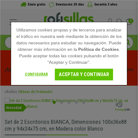
Envío gratis
Devolución 30 días
Garantía 3 años
0
Utilizamos cookies propias y de terceros para analizar
el tráfico en nuestra web mediante la obtención de los
datos necesarios para estudiar su navegación. Puede
obtener más información en la
Política de Cookies
.
Puede aceptar todas las cookies pulsando el botón
"Aceptar y Continuar".
¡Aprovecha las Rebajas de Verano en Ofisillas! Descuentos 
ACEPTAR Y CONTINUAR
CONFIGURAR
Exclusivos por Tiempo Limitado - 
Ver Promo
 -
ofisillas
Mesas de Ordenador
Novedad
Set de 2 Escritorios BIANCA, Dimensiones 100x36x88
cm y 94x34x75 cm, en Madera color Blanco