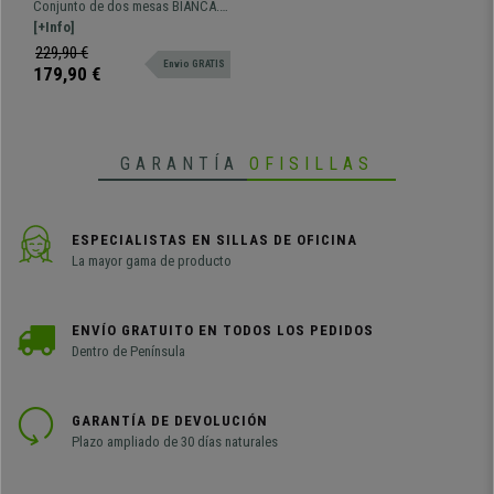
BIANCA, Dimensiones
Conjunto de dos mesas BIANCA.
100x36x88 cm y 94x34x75
Dimensiones 100x36x88 cm y
[+Info]
cm, en Madera color Blanco
94x34x75 cm. Lote de dos
229,90 €
Envio GRATIS
funcionales mesas ideales para el
179,90 €
ahorro de espacio.
GARANTÍA
OFISILLAS
ESPECIALISTAS EN SILLAS DE OFICINA
La mayor gama de producto
ENVÍO GRATUITO EN TODOS LOS PEDIDOS
Dentro de Península
GARANTÍA DE DEVOLUCIÓN
Plazo ampliado de 30 días naturales