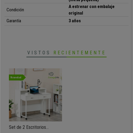
A estrenar con embalaje
Condición
original
•
Set de dos mesas, una de ellas extraíble
• Robustas, resistentes y muy estables
Garantía
3 años
•
Diseño moderno en color blanco
• Con 2 cajones para almacenaje
VISTOS
RECIENTEMENTE
Novedad
Set de 2 Escritorios