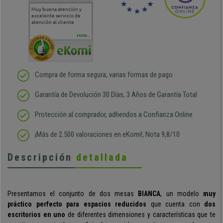
Muy buena atención y
Muy buena atención de
Si estoy contento
Excele
excelente servicio de
cara al asesoramiento
calida
atención al cliente
comercial y el envío ha
entreg
sido muy rápido
Repeti
duda
MORE...
Compra de forma segura, varias formas de pago
Garantía de Devolución 30 Días, 3 Años de Garantía Total
Protección al comprador, adheridos a Confianza Online
¡Más de 2.500 valoraciones en eKomi!, Nota 9,8/10
Descripción
detallada
Presentamos el conjunto de dos mesas
BIANCA
,
un modelo
muy
práctico perfecto para espacios reducidos
que cuenta con
dos
escritorios en uno
de diferentes dimensiones y características que te