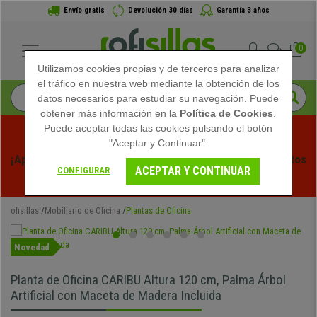
Envío gratis
Devolución 30 días
Garantía 3 años
0
Utilizamos cookies propias y de terceros para analizar
el tráfico en nuestra web mediante la obtención de los
datos necesarios para estudiar su navegación. Puede
obtener más información en la
Política de Cookies
.
Puede aceptar todas las cookies pulsando el botón
"Aceptar y Continuar".
¡Aprovecha las Rebajas de Verano en Ofisillas! Descuentos 
ACEPTAR Y CONTINUAR
CONFIGURAR
Exclusivos por Tiempo Limitado - 
Ver Promo
 -
ofisillas
Mobiliario de Oficina
Plantas de Oficina
Novedad
Planta de Oficina CARIBU Altura 120 cm, Palma Árbol
Artificial con Maceta de Madera Incluida