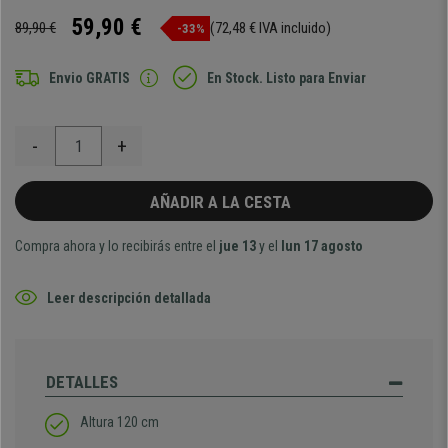
59,90 €
89,90 €
(72,48 € IVA incluido)
-33%
Envio GRATIS
En Stock. Listo para Enviar
-
+
AÑADIR A LA CESTA
Compra ahora y lo recibirás entre el
jue 13
y el
lun 17 agosto
Leer descripción detallada
DETALLES
Altura 120 cm