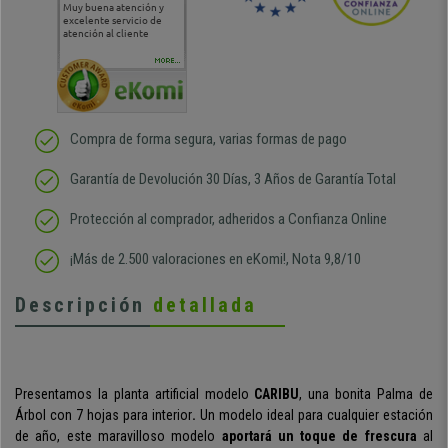
Muy buena atención y
Muy buena atención de
Si estoy contento
Excele
excelente servicio de
cara al asesoramiento
calida
atención al cliente
comercial y el envío ha
entreg
sido muy rápido
Repeti
duda
MORE...
Compra de forma segura, varias formas de pago
Garantía de Devolución 30 Días, 3 Años de Garantía Total
Protección al comprador, adheridos a Confianza Online
¡Más de 2.500 valoraciones en eKomi!, Nota 9,8/10
Descripción
detallada
Presentamos la planta artificial modelo
CARIBU
, una bonita Palma de
Árbol con 7 hojas para interior
.
Un modelo ideal para cualquier estación
de año, este maravilloso modelo
aportará un toque de frescura
al