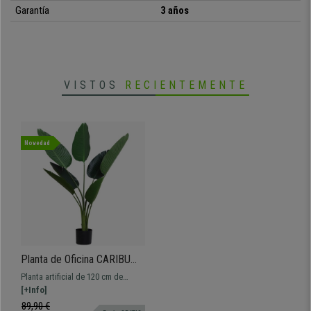
Garantía
3 años
VISTOS
RECIENTEMENTE
Novedad
Planta de Oficina CARIBU
Altura 120 cm, Palma Árbol
Planta artificial de 120 cm de
Artificial con Maceta de
altura, dale un toque de frescura a
[+Info]
Madera Incluida
tu lugar de trabajo. Ideal para
89,90 €