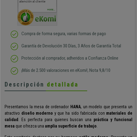
atención al cliente
comercial y el envío ha
entreg
sido muy rápido
Repeti
duda
MORE...
Compra de forma segura, varias formas de pago
Garantía de Devolución 30 Días, 3 Años de Garantía Total
Protección al comprador, adheridos a Confianza Online
¡Más de 2.500 valoraciones en eKomi!, Nota 9,8/10
Descripción
detallada
Presentamos la mesa de ordenador
HANA
, un modelo que
presenta un
atractivo
diseño moderno
y que ha sido fabricada con
materiales de
calidad
.
Es perfecta para quienes buscan una
práctica y funcional
mesa
que ofrezca una
amplia superficie de trabajo
.