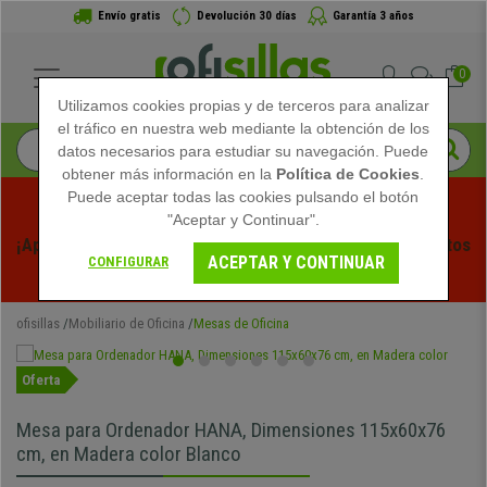
Envío gratis
Devolución 30 días
Garantía 3 años
0
Utilizamos cookies propias y de terceros para analizar
el tráfico en nuestra web mediante la obtención de los
datos necesarios para estudiar su navegación. Puede
obtener más información en la
Política de Cookies
.
Puede aceptar todas las cookies pulsando el botón
"Aceptar y Continuar".
¡Aprovecha las Rebajas de Verano en Ofisillas! Descuentos 
ACEPTAR Y CONTINUAR
CONFIGURAR
Exclusivos por Tiempo Limitado - 
Ver Promo
 -
ofisillas
Mobiliario de Oficina
Mesas de Oficina
Oferta
Mesa para Ordenador HANA, Dimensiones 115x60x76
cm, en Madera color Blanco