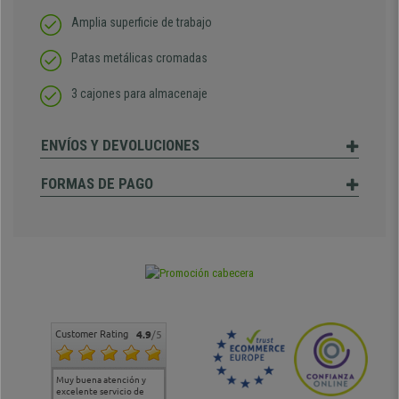
Amplia superficie de trabajo
Patas metálicas cromadas
3 cajones para almacenaje
ENVÍOS Y DEVOLUCIONES
FORMAS DE PAGO
Customer Rating
4.9
/5
Muy buena atención y
Muy buena atención de
Si estoy contento
Excele
excelente servicio de
cara al asesoramiento
calida