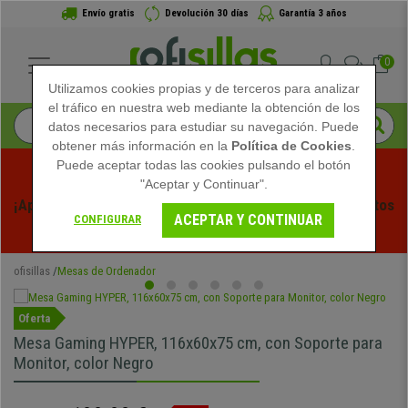
Envío gratis
Devolución 30 días
Garantía 3 años
0
Utilizamos cookies propias y de terceros para analizar
el tráfico en nuestra web mediante la obtención de los
datos necesarios para estudiar su navegación. Puede
obtener más información en la
Política de Cookies
.
Puede aceptar todas las cookies pulsando el botón
"Aceptar y Continuar".
¡Aprovecha las Rebajas de Verano en Ofisillas! Descuentos 
ACEPTAR Y CONTINUAR
CONFIGURAR
Exclusivos por Tiempo Limitado - 
Ver Promo
 -
ofisillas
Mesas de Ordenador
Oferta
Mesa Gaming HYPER, 116x60x75 cm, con Soporte para
Monitor, color Negro