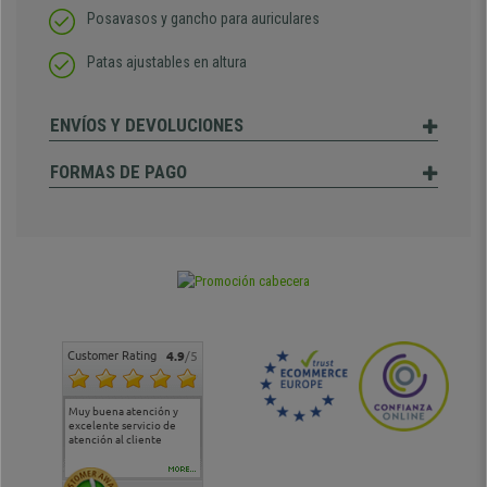
Posavasos y gancho para auriculares
Patas ajustables en altura
ENVÍOS Y DEVOLUCIONES
FORMAS DE PAGO
Customer Rating
4.9
/5
Muy buena atención y
Muy buena atención de
Si estoy contento
Excele
excelente servicio de
cara al asesoramiento
calida
atención al cliente
comercial y el envío ha
entreg
sido muy rápido
Repeti
duda
MORE...