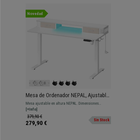
Novedad
Mesa de Ordenador NEPAL, Ajustable
en Altura, 140x60x72-120 cm, en
Mesa ajustable en altura NEPAL. Dimensiones
color Blanco
140x60x72-120 cm de altura. Totalmente equipada,
[+Info]
con dos cajones y altura regulable en 3 posiciones.
379,90 €
Sin Stock
279,90 €