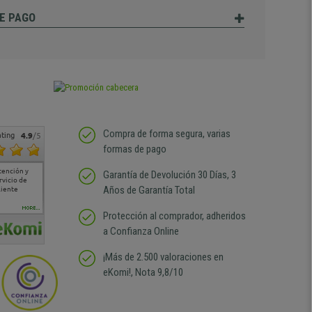
E PAGO
Compra de forma segura, varias
ting
4.9
/5
formas de pago
tención y
Muy buena atención de
Si estoy contento
Excelente relacion
Todo fe
Garantía de Devolución 30 Días, 3
rvicio de
cara al asesoramiento
calidad precio Plazo de
atención
Años de Garantía Total
liente
comercial y el envío ha
entrega correcto.
sin duda
sido muy rápido
Repetiría la compra sin
compra
duda
MORE...
Protección al comprador, adheridos
a Confianza Online
¡Más de 2.500 valoraciones en
eKomi!, Nota 9,8/10