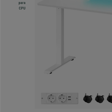
para
CPU