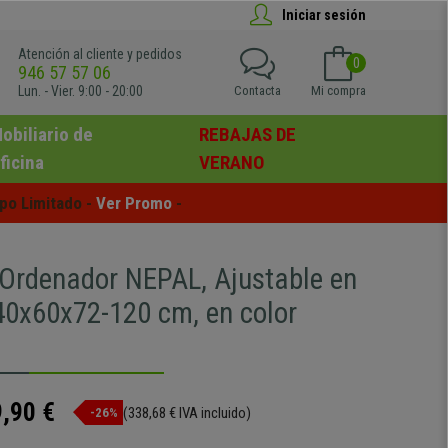
Iniciar sesión
Atención al cliente y pedidos
0
946 57 57 06
Lun. - Vier. 9:00 - 20:00
Contacta
Mi compra
obiliario de
REBAJAS DE
ficina
VERANO
po Limitado - 
Ver Promo
 -
Ordenador NEPAL, Ajustable en
140x60x72-120 cm, en color
,90 €
(338,68 € IVA incluido)
-26%