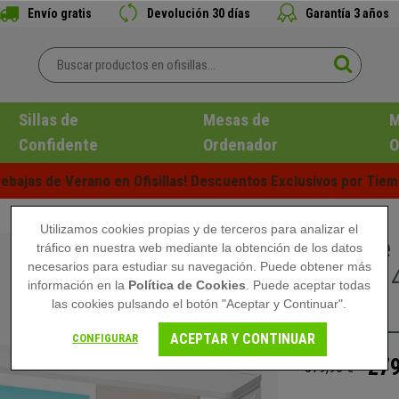
Envío gratis
Devolución 30 días
Garantía 3 años
Sillas de
Mesas de
M
Confidente
Ordenador
O
ebajas de Verano en Ofisillas! Descuentos Exclusivos por Tiem
Utilizamos cookies propias y de terceros para analizar el
Mesa de 
tráfico en nuestra web mediante la obtención de los datos
necesarios para estudiar su navegación. Puede obtener más
Altura, 
información en la
Política de Cookies
. Puede aceptar todas
Blanco
las cookies pulsando el botón "Aceptar y Continuar".
ACEPTAR Y CONTINUAR
CONFIGURAR
279
379,90 €