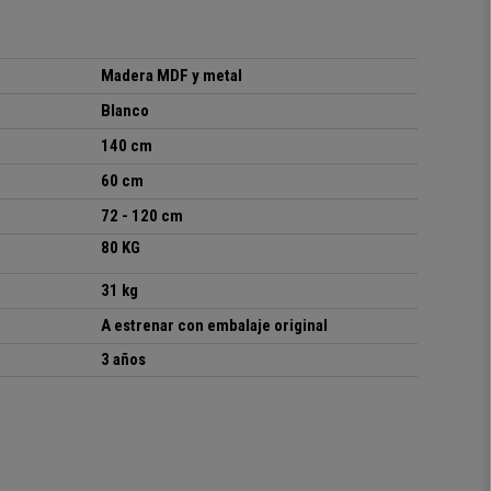
Madera MDF y metal
Blanco
140 cm
60 cm
72 - 120 cm
80 KG
31 kg
A estrenar con embalaje original
3 años