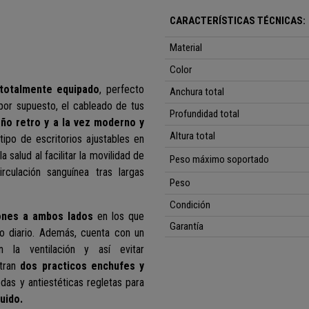
CARACTERÍSTICAS TÉCNICAS:
Material
Color
totalmente equipado
, perfecto
Anchura total
or supuesto, el cableado de tus
Profundidad total
eño retro y a la vez moderno y
Altura total
tipo de escritorios ajustables en
a salud al facilitar la movilidad de
Peso máximo soportado
rculación sanguínea tras largas
Peso
Condición
jones a ambos lados
en los que
Garantía
jo diario. Además, cuenta con un
 la ventilación y así evitar
ntran
dos practicos enchufes y
das y antiestéticas regletas para
uido.