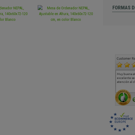
FORMAS D
Customer Ra
Estoy muy contento.
...
Muy buena a
Todo muy bien
excelente se
atención al c