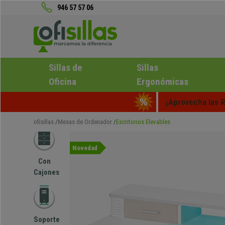
946 57 57 06
Sillas de
Sillas
Oficina
Ergonómicas
¡Aprovecha las R
ofisillas
Mesas de Ordenador
Escritorios Elevables
Novedad
Con
Cajones
Soporte