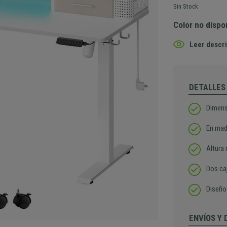
Sin Stock
Color no dispo
Leer descri
DETALLES
Dimen
En made
Altura 
Dos ca
Diseño 
ENVÍOS Y