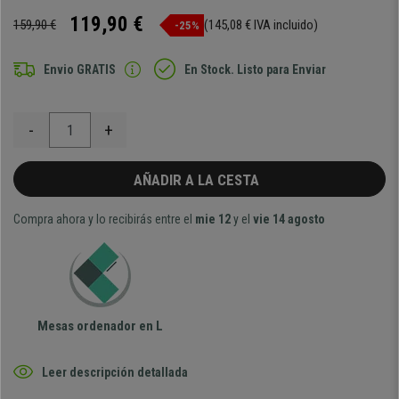
119,90 €
159,90 €
(145,08 € IVA incluido)
-25%
Envio GRATIS
En Stock. Listo para Enviar
-
+
AÑADIR A LA CESTA
Compra ahora y lo recibirás entre el
mie 12
y el
vie 14 agosto
Mesas ordenador en L
Leer descripción detallada