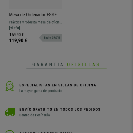
Mesa de Ordenador ESSEN,
Estructura Metálica,
Práctica y robusta mesa de oficina
Superficie de Madera color
ESSEN. Diseño, gran versatilidad y
[+Info]
Nogal
resistencia al mejor precio.
159,90 €
Envio GRATIS
119,90 €
GARANTÍA
OFISILLAS
ESPECIALISTAS EN SILLAS DE OFICINA
La mayor gama de producto
ENVÍO GRATUITO EN TODOS LOS PEDIDOS
Dentro de Península