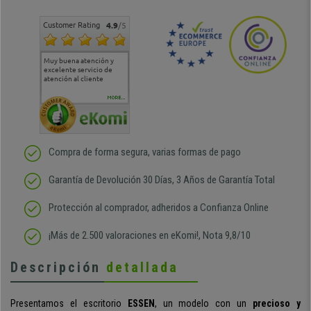
Customer Rating
4.9
/5
Muy buena atención y
Muy buena atención de
Si estoy contento
Excele
excelente servicio de
cara al asesoramiento
calida
atención al cliente
comercial y el envío ha
entreg
sido muy rápido
Repeti
duda
MORE...
Compra de forma segura, varias formas de pago
Garantía de Devolución 30 Días, 3 Años de Garantía Total
Protección al comprador, adheridos a Confianza Online
¡Más de 2.500 valoraciones en eKomi!, Nota 9,8/10
Descripción
detallada
Presentamos el escritorio
ESSEN
, un modelo con un
precioso y