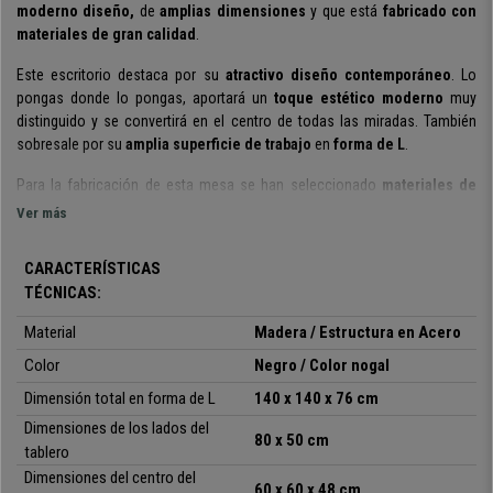
moderno diseño,
de
amplias dimensiones
y
que está
fabricado con
materiales de gran calidad
.
Este escritorio destaca por su
atractivo diseño contemporáneo
. Lo
pongas donde lo pongas, aportará un
toque estético moderno
muy
distinguido y se convertirá en el centro de todas las miradas. También
sobresale por su
amplia superficie de trabajo
en
forma de L
.
Para la fabricación de esta mesa se han seleccionado
materiales de
primera calidad
. La
superficie de trabajo es de madera
, resistente y
Ver más
muy fácil de mantener y limpiar. T
oda la
estructura inferior es metálica
,
proporcionando gran resistencia y estabilidad, además de aportar un
CARACTERÍSTICAS
toque estético muy interesante. Además, sus
patas ajustables en altura
TÉCNICAS:
son perfectas para poder colocar en superficies irregulares.
Material
Madera / Estructura en Acero
En conclusión, estamos ante una mesa recomendable si lo que
necesitas es una mesa de oficina con
Color
Negro / Color nogal
amplia superficie de trabajo
y
con un
diseño espectacular
. Podrás
instalar el ordenador
y tener más
Dimensión total en forma de L
140 x 140 x 76 cm
espacio para poder desarrollar otras tareas con total comodidad. En
Dimensiones de los lados del
Ofisillas, te la ofrecemos al mejor precio y con el mejor servicio del
80 x 50 cm
tablero
mercado. ¡No lo dudes!, será una compra de la que no te arrepentirás.
Dimensiones del centro del
60 x 60 x 48 cm