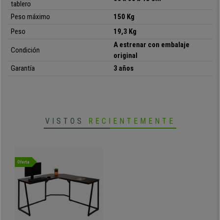
tablero
•
Amplia superficie de trabajo
Peso máximo
150 Kg
•
Materiales de primera calidad
Peso
19,3 Kg
•
Precioso y moderno diseño
• Estructura metálica muy robusta
A estrenar con embalaje
Condición
original
Garantía
3 años
VISTOS
RECIENTEMENTE
Oferta