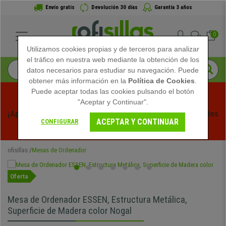
Envío gratis
Devolución 30 días
Garantía 3 años
0
Utilizamos cookies propias y de terceros para analizar
el tráfico en nuestra web mediante la obtención de los
datos necesarios para estudiar su navegación. Puede
obtener más información en la
Política de Cookies
.
Puede aceptar todas las cookies pulsando el botón
"Aceptar y Continuar".
¡Aprovecha las Rebajas de Verano en Ofisillas! Descuentos 
ACEPTAR Y CONTINUAR
CONFIGURAR
Exclusivos por Tiempo Limitado - 
Ver Promo
 -
ofisillas
Mesas de Ordenador
Oferta
Mesa de Ordenador ESSEN, Estructura Metálica,
Superficie de Madera color Nogal