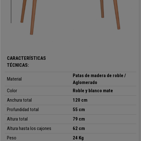
piezas de la mesa son de aglomerado con melamina.
Se trata de mesa de ordenador muy completa:
práctica, de exclusivo
diseño y gran calidad
.
Artículos similares tienen un precio medio en
tiendas de unos 300€
. Aprovecha esta oportunidad en Ofisillas, una
excepcional mesa de trabajo a un precio excepcional.
CARACTERÍSTICAS
•
Amplia superficie de trabajo
TÉCNICAS:
• Fácil mantenimiento y limpieza
•
Doble espacio para almacenaje
Patas de madera de roble /
Material
• Robustas patas de roble
Aglomerado
•
Diseño escandinavo exclusivo
Color
Roble y blanco mate
Anchura total
120 cm
Profundidad total
55 cm
Altura total
79 cm
Altura hasta los cajones
62 cm
Peso
24 Kg