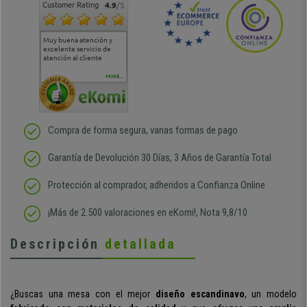
Customer Rating
4.9
/5
Muy buena atención y
Muy buena atención de
Si estoy contento
Excele
excelente servicio de
cara al asesoramiento
calida
atención al cliente
comercial y el envío ha
entreg
sido muy rápido
Repeti
duda
MORE...
Compra de forma segura, varias formas de pago
Garantía de Devolución 30 Días, 3 Años de Garantía Total
Protección al comprador, adheridos a Confianza Online
¡Más de 2.500 valoraciones en eKomi!, Nota 9,8/10
Descripción
detallada
¿Buscas una mesa con el mejor
diseño escandinavo
, un modelo