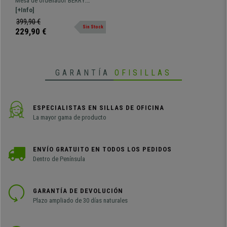
Mesa de ordenador BERRY.
Dimensiones 120x55x79
Dimensiones 120x55 y 79 cm de
[+Info]
cm, en Madera color Roble
altura. Un estupendo modelo de
399,90 €
Sin Stock
diseño escandinavo con espacio
229,90 €
para almacenaje.
GARANTÍA
OFISILLAS
ESPECIALISTAS EN SILLAS DE OFICINA
La mayor gama de producto
ENVÍO GRATUITO EN TODOS LOS PEDIDOS
Dentro de Península
GARANTÍA DE DEVOLUCIÓN
Plazo ampliado de 30 días naturales