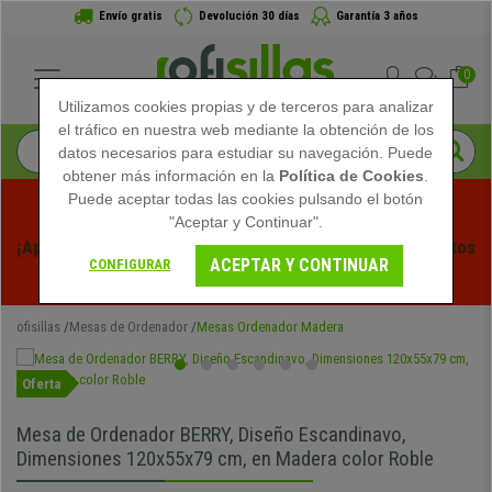
Envío gratis
Devolución 30 días
Garantía 3 años
0
Utilizamos cookies propias y de terceros para analizar
el tráfico en nuestra web mediante la obtención de los
datos necesarios para estudiar su navegación. Puede
obtener más información en la
Política de Cookies
.
Puede aceptar todas las cookies pulsando el botón
"Aceptar y Continuar".
¡Aprovecha las Rebajas de Verano en Ofisillas! Descuentos 
ACEPTAR Y CONTINUAR
CONFIGURAR
Exclusivos por Tiempo Limitado - 
Ver Promo
 -
ofisillas
Mesas de Ordenador
Mesas Ordenador Madera
Oferta
Mesa de Ordenador BERRY, Diseño Escandinavo,
Dimensiones 120x55x79 cm, en Madera color Roble