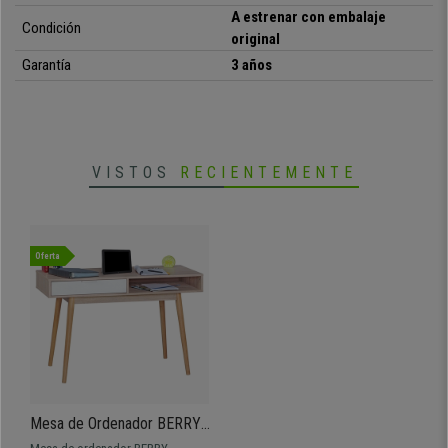
A estrenar con embalaje
Condición
original
Garantía
3 años
VISTOS
RECIENTEMENTE
Oferta
Mesa de Ordenador BERRY,
Diseño Escandinavo,