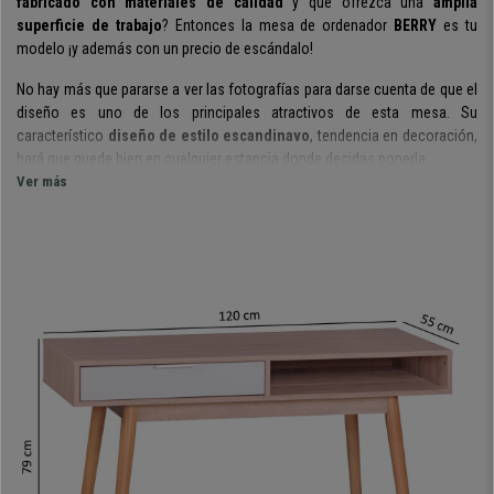
fabricado con materiales de calidad
y que ofrezca una
amplia
superficie de trabajo
?
Entonces la mesa de ordenador
BERRY
es tu
modelo ¡y además con un precio de escándalo!
No hay más que pararse a ver las fotografías para darse cuenta de que el
diseño es uno de los principales atractivos de esta mesa. Su
característico
diseño de estilo escandinavo
, tendencia en decoración,
hará que quede bien en cualquier estancia donde decidas ponerla.
Ver más
Pero no es el único encanto de esta mesa, que es realmente práctica.
Ofrece
una superficie de trabajo útil de 120 cm de ancho y 55 de
profundidad
, unas medidas perfectas para su uso en el trabajo diario.
Además,
ofrece dos compartimentos para el almacenaje
. Cuenta con
un
cajón lacado en blanco mate con guías metálicas
en el que poder
recoger las cosas que no queremos que estén visibles. A su lado
tenemos otro
espacio de almacenaje
para, por ejemplo, poder guardar
el ordenador portátil cuando no lo estemos usando.
Por si fuera poco, hablamos de una mesa
fabricada con materiales de
excepcional calidad
. Por un lado, las
patas inclinadas
de la mesa, que
además de aportar un punto de diseño muy interesante, son de madera
de roble, haciendo que la mesa sea muy estable y robusta. El resto de