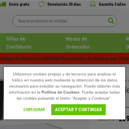
Envío gratis
Devolución 30 días
Garantía 3 años
Sillas de
Mesas de
M
Confidente
Ordenador
O
ebajas de Verano en Ofisillas! Descuentos Exclusivos por Tiem
Utilizamos cookies propias y de terceros para analizar el
Mesa de
tráfico en nuestra web mediante la obtención de los datos
necesarios para estudiar su navegación. Puede obtener más
cm, Mode
información en la
Política de Cookies
. Puede aceptar todas
Blanco
las cookies pulsando el botón "Aceptar y Continuar".
ACEPTAR Y CONTINUAR
CONFIGURAR
239
329,90 €