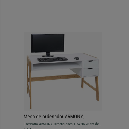
Mesa de ordenador ARMONY,
115x58x76 cm, Moderno Diseño, en
Escritorio ARMONY. Dimensiones 115x58x76 cm de