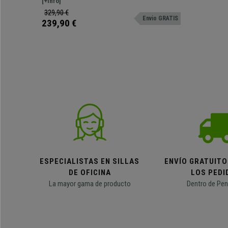
Madera, color Blanco
altura. Diseño moderno, sencillo y funcional.
[+Info]
Robusta estructura de madera.
329,90 €
Envio GRATIS
239,90 €
ESPECIALISTAS EN SILLAS
ENVÍO GRATUITO
DE OFICINA
LOS PEDI
La mayor gama de producto
Dentro de Pen