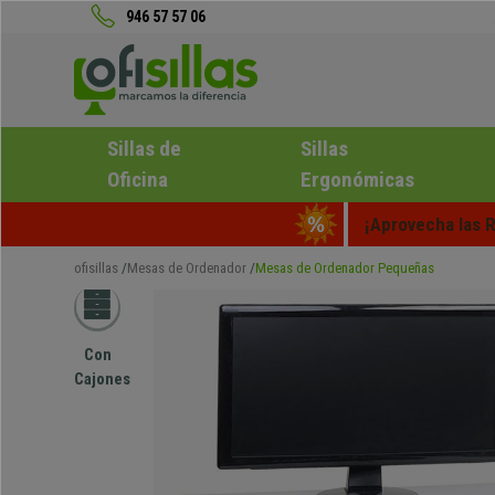
946 57 57 06
Sillas de
Sillas
Oficina
Ergonómicas
¡Aprovecha las R
ofisillas
Mesas de Ordenador
Mesas de Ordenador Pequeñas
Con
Cajones