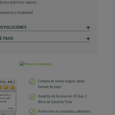
da dos prácticos cajones
sistencia y estabilidad
 DEVOLUCIONES
E PAGO
Compra de forma segura, varias
ting
4.9
/5
formas de pago
tención y
Muy buena atención de
Si estoy contento
Excelente relacion
Todo fe
Garantía de Devolución 30 Días, 3
rvicio de
cara al asesoramiento
calidad precio Plazo de
atención
Años de Garantía Total
liente
comercial y el envío ha
entrega correcto.
sin duda
sido muy rápido
Repetiría la compra sin
compra
duda
MORE...
Protección al comprador, adheridos