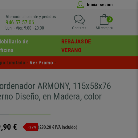
Iniciar sesión
Atención al cliente y pedidos
0
946 57 57 06
Lun. - Vier. 9:00 - 20:00
Contacta
Mi compra
obiliario de
REBAJAS DE
ficina
VERANO
po Limitado - 
Ver Promo
 -
 ordenador ARMONY, 115x58x76
rno Diseño, en Madera, color
,90 €
(290,28 € IVA incluido)
-27%