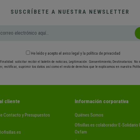
SUSCRÍBETE A NUESTRA NEWSLETTER
He leído y acepto el
aviso legal
y
la política de privacidad
Finalidad: solicitar recibir el boletín de noticias; Legitimación: Consentimiento; Destinatarios: No
r, rectificar, suprimir los datos así como el resto de derechos que le explicamos en nuestra Políti
al cliente
Información corporativa
de Contacto y Presupuestos
Quiénes Somos
Ofisillas.es colaborador E-Solidario
Oxfam
ofisillas.es