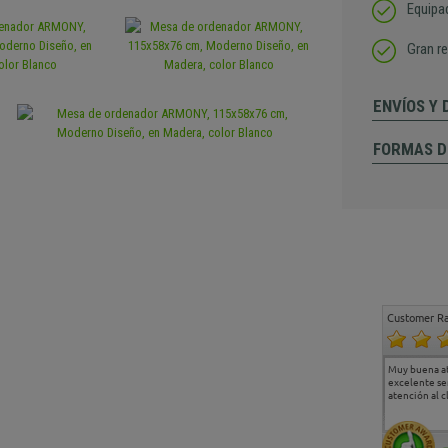
Equipa
Gran re
ENVÍOS Y
FORMAS D
Customer Ra
Estoy muy contento.
...
Muy buena a
Todo muy bien
excelente se
atención al c