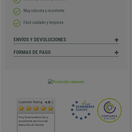
Muy robusta y resistente
Fácil cuidado y limpieza
ENVÍOS Y DEVOLUCIONES
FORMAS DE PAGO
Customer Rating
4.9
/5
Muy buena atención y
Muy buena atención de
Si estoy contento
Excele
excelente servicio de
cara al asesoramiento
calida
atención al cliente
comercial y el envío ha
entreg
sido muy rápido
Repeti