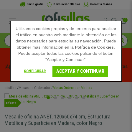
Envío gratis
Devolución 30 días
Garantía 3 años
0
Utilizamos cookies propias y de terceros para analizar
el tráfico en nuestra web mediante la obtención de los
datos necesarios para estudiar su navegación. Puede
obtener más información en la
Política de Cookies
.
Puede aceptar todas las cookies pulsando el botón
"Aceptar y Continuar".
¡Aprovecha las Rebajas de Verano en Ofisillas! Descuentos 
ACEPTAR Y CONTINUAR
CONFIGURAR
Exclusivos por Tiempo Limitado - 
Ver Promo
 -
ofisillas
Mesas de Ordenador
Mesas Ordenador Madera
Oferta
Mesa de oficina ANET, 120x60x74 cm, Estructura
Metálica y Superficie en Madera, color Negro