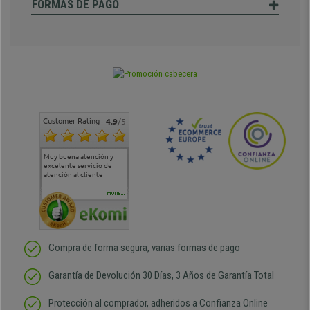
FORMAS DE PAGO
Customer Rating
4.9
/5
Muy buena atención y
Muy buena atención de
Si estoy contento
Excele
excelente servicio de
cara al asesoramiento
calida
atención al cliente
comercial y el envío ha
entreg
sido muy rápido
Repeti
duda
MORE...
Compra de forma segura, varias formas de pago
Garantía de Devolución 30 Días, 3 Años de Garantía Total
Protección al comprador, adheridos a Confianza Online