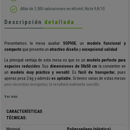
¡Más de 2.500 valoraciones en eKomi!, Nota 9,8/10
Descripción
detallada
Presentamos la mesa auxiliar
SOPHIE
, un
modelo funcional y
compacto
que presenta un
atractivo
diseño
y
excepcional calidad
.
La principal ventaja de esta mesa es que es un
modelo perfecto para
espacios reducidos
. Sus
dimensiones de 50x50 cm
la convierten en
un
modelo muy práctico y versátil
. Es
fácil de transportar
, pues
apenas pesa 2 kg y además
es apilable.
Si tienes varias de estas mesas
pero necesitas recogerlas, te resultará realmente sencillo.
También
destaca por su cuidado diseño
, moderno y muy atractivo, así
Ver más
como por su
gran calidad
. Está hecha de
polipropileno, un material
plástico muy resistente
. Su superficie es
repelente al agua y
CARACTERÍSTICAS
resistente a los rayos UV
, por lo que se puede usar incluso al aire libre o
TÉCNICAS:
cerca de una ventana sin temor a que los rayos solares dañen el
producto.
Material
Polipropileno (plástico)