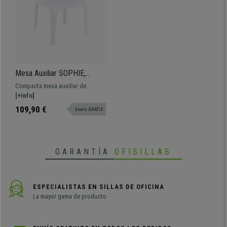
Mesa Auxiliar SOPHIE,
50x50 cm, Apilable, color
Compacta mesa auxiliar de
Blanco
dimensiones 50x50 cm. De
[+Info]
robusto plástico disponible en
109,90 €
Envio GRATIS
varios colores.
GARANTÍA
OFISILLAS
ESPECIALISTAS EN SILLAS DE OFICINA
La mayor gama de producto