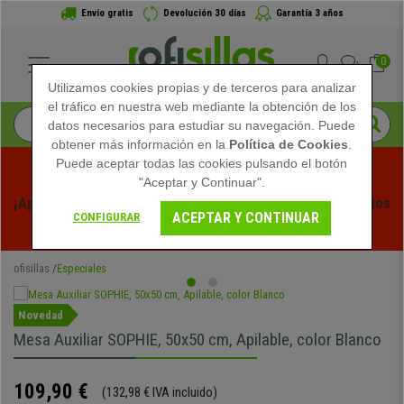
Envío gratis
Devolución 30 días
Garantía 3 años
0
Utilizamos cookies propias y de terceros para analizar
el tráfico en nuestra web mediante la obtención de los
datos necesarios para estudiar su navegación. Puede
obtener más información en la
Política de Cookies
.
Puede aceptar todas las cookies pulsando el botón
"Aceptar y Continuar".
¡Aprovecha las Rebajas de Verano en Ofisillas! Descuentos 
ACEPTAR Y CONTINUAR
CONFIGURAR
Exclusivos por Tiempo Limitado - 
Ver Promo
 -
ofisillas
Especiales
Novedad
Mesa Auxiliar SOPHIE, 50x50 cm, Apilable, color Blanco
109,90 €
(132,98 € IVA incluido)