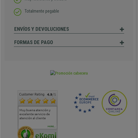
Totalmente pegable
ENVÍOS Y DEVOLUCIONES
FORMAS DE PAGO
Customer Rating
4.9
/5
Muy buena atención y
Muy buena atención de
Si estoy contento
Excele
excelente servicio de
cara al asesoramiento
calida
atención al cliente
comercial y el envío ha
entreg
sido muy rápido
Repeti
duda
MORE...