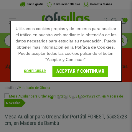
Envío gratis
Devolución 30 días
Garantía 3 años
0
Utilizamos cookies propias y de terceros para analizar
el tráfico en nuestra web mediante la obtención de los
datos necesarios para estudiar su navegación. Puede
obtener más información en la
Política de Cookies
.
Puede aceptar todas las cookies pulsando el botón
"Aceptar y Continuar".
¡Aprovecha las Rebajas de Verano en Ofisillas! Descuentos 
ACEPTAR Y CONTINUAR
CONFIGURAR
Exclusivos por Tiempo Limitado - 
Ver Promo
 -
ofisillas
Mobiliario de Oficina
Novedad
Mesa Auxiliar para Ordenador Portátil FOREST, 55x35x23
cm, en Madera de Bambú