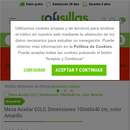
Envío gratis
Devolución 30 días
Garantía 3 años
0
Utilizamos cookies propias y de terceros para analizar
el tráfico en nuestra web mediante la obtención de los
datos necesarios para estudiar su navegación. Puede
obtener más información en la
Política de Cookies
.
Puede aceptar todas las cookies pulsando el botón
"Aceptar y Continuar".
¡Aprovecha las Rebajas de Verano en Ofisillas! Descuentos 
ACEPTAR Y CONTINUAR
CONFIGURAR
Exclusivos por Tiempo Limitado - 
Ver Promo
 -
ofisillas
Mobiliario de Oficina
Accesorios Oficina
Novedad
Mesa Auxiliar EOLO, Dimensiones 100x60x40 cm, color
Amarillo