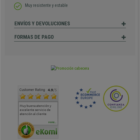
Muy resistente y estable
ENVÍOS Y DEVOLUCIONES
FORMAS DE PAGO
Customer Rating
4.9
/5
Muy buena atención y
Muy buena atención de
Si estoy contento
Excele
excelente servicio de
cara al asesoramiento
calida
atención al cliente
comercial y el envío ha
entreg
sido muy rápido
Repeti
duda
MORE...