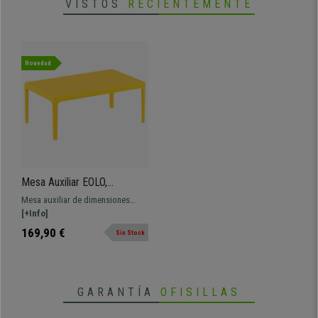
VISTOS
RECIENTEMENTE
Novedad
Mesa Auxiliar EOLO,
Dimensiones 100x60x40
Mesa auxiliar de dimensiones
cm, color Amarillo
100x60x40 cm. De robusto
[+Info]
plástico con patas reforzadas
169,90 €
Sin Stock
disponible en varios colores.
GARANTÍA
OFISILLAS