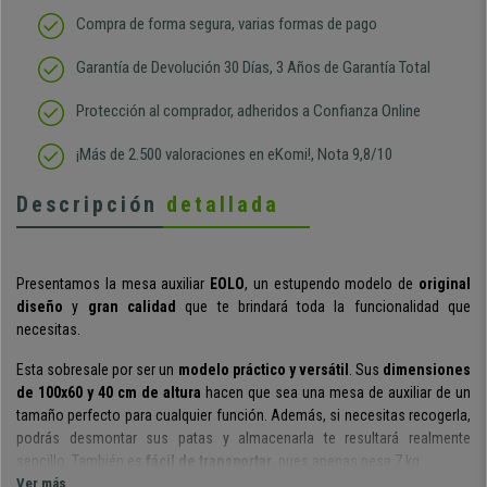
Compra de forma segura, varias formas de pago
Garantía de Devolución 30 Días, 3 Años de Garantía Total
Protección al comprador, adheridos a Confianza Online
¡Más de 2.500 valoraciones en eKomi!, Nota 9,8/10
Descripción
detallada
Presentamos la mesa auxiliar
EOLO
, un estupendo modelo de
original
diseño
y
gran calidad
que te brindará toda la funcionalidad que
necesitas.
Esta sobresale por ser un
modelo
práctico y versátil
. Sus
dimensiones
de 100x60 y 40 cm de altura
hacen que sea una mesa de auxiliar de un
tamaño perfecto para cualquier función. Además, si necesitas recogerla,
podrás desmontar sus patas y almacenarla
te resultará realmente
sencillo.
También es
fácil de transportar
, pues apenas pesa 7 kg.
Ver más