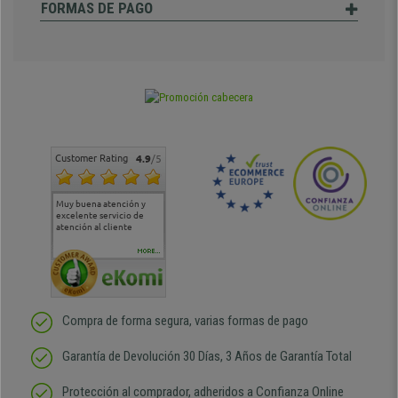
FORMAS DE PAGO
Customer Rating
4.9
/5
Muy buena atención y
Muy buena atención de
Si estoy contento
Excele
excelente servicio de
cara al asesoramiento
calida
atención al cliente
comercial y el envío ha
entreg
sido muy rápido
Repeti
duda
MORE...
Compra de forma segura, varias formas de pago
Garantía de Devolución 30 Días, 3 Años de Garantía Total
Protección al comprador, adheridos a Confianza Online