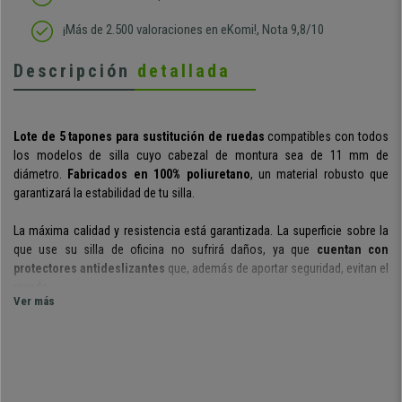
¡Más de 2.500 valoraciones en eKomi!, Nota 9,8/10
Descripción
detallada
Lote de 5 tapones para sustitución de ruedas
compatibles con todos
los modelos de silla cuyo cabezal de montura sea de 11 mm de
diámetro.
Fabricados en 100% poliuretano
, un material robusto que
garantizará la estabilidad de tu silla.
La máxima calidad y resistencia está garantizada. La superficie sobre la
que use su silla de oficina no sufrirá daños, ya que
cuentan con
protectores antideslizantes
que, además de aportar seguridad, evitan el
rayado.
Ver más
Si quieres disfrutar de todas las ventajas de una silla de oficina, pero no
quieres que ésta ruede y se desplace, estos tapones son la solución que
estabas buscando. Su estilo se puede adaptar perfectamente a tu oficina
y encajarán perfectamente en cualquier entorno.