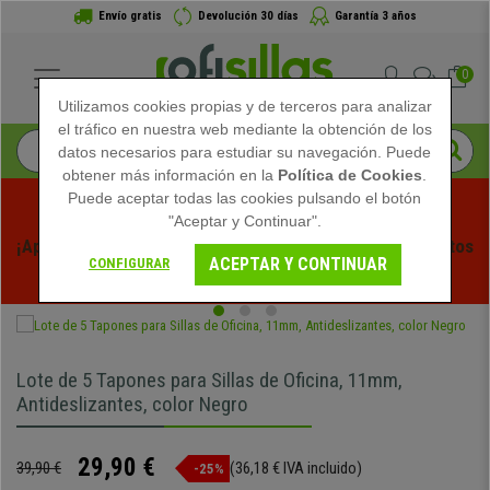
Envío gratis
Devolución 30 días
Garantía 3 años
0
Utilizamos cookies propias y de terceros para analizar
el tráfico en nuestra web mediante la obtención de los
datos necesarios para estudiar su navegación. Puede
obtener más información en la
Política de Cookies
.
Puede aceptar todas las cookies pulsando el botón
"Aceptar y Continuar".
¡Aprovecha las Rebajas de Verano en Ofisillas! Descuentos 
ACEPTAR Y CONTINUAR
CONFIGURAR
Exclusivos por Tiempo Limitado - 
Ver Promo
 -
Lote de 5 Tapones para Sillas de Oficina, 11mm,
Antideslizantes, color Negro
29,90 €
39,90 €
(36,18 € IVA incluido)
-25%