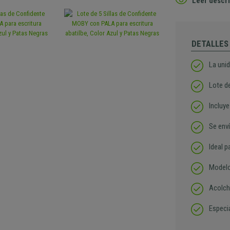
Leer descri
DETALLES
La unid
Lote d
Incluye
Se en
Ideal p
Modelo
Acolch
Especi