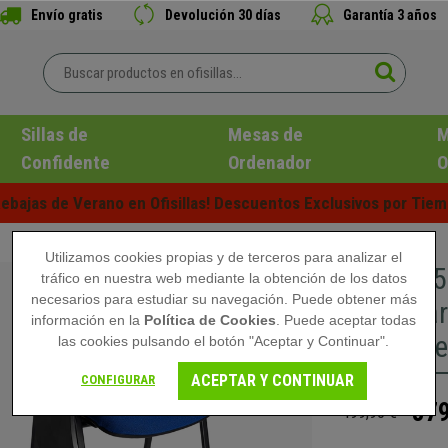
Envío gratis
Devolución 30 días
Garantía 3 años
Sillas de
Mesas de
M
Confidente
Ordenador
O
ebajas de Verano en Ofisillas! Descuentos Exclusivos por Tiem
Utilizamos cookies propias y de terceros para analizar el
Lote de 
tráfico en nuestra web mediante la obtención de los datos
necesarios para estudiar su navegación. Puede obtener más
PALA para
información en la
Política de Cookies
. Puede aceptar todas
Patas Ne
las cookies pulsando el botón "Aceptar y Continuar".
ACEPTAR Y CONTINUAR
CONFIGURAR
379
499,90 €