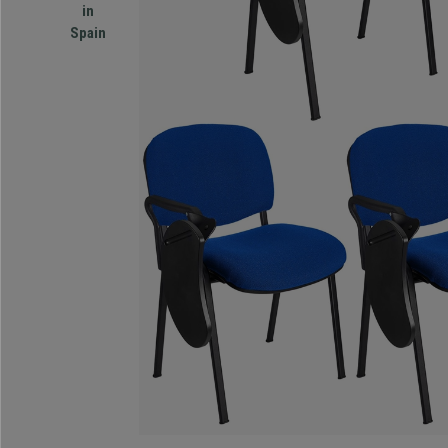
in
Spain