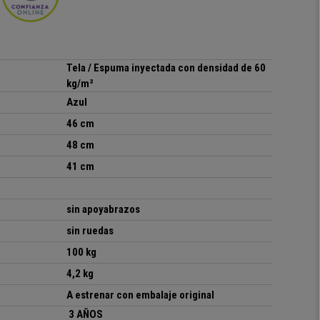
Tela / Espuma inyectada con densidad de 60
kg/m³
Azul
46 cm
48 cm
41 cm
sin apoyabrazos
sin ruedas
100 kg
4,2 kg
A estrenar con embalaje original
3 AÑOS