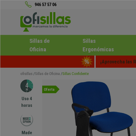
946 57 57 06
Sillas de
Sillas
Oficina
Ergonómicas
¡Aprovecha las R
ofisillas
Sillas de Oficina
Sillas Confidente
Oferta
Uso 4
horas
Made