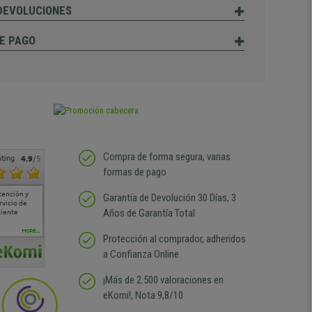
 DEVOLUCIONES
E PAGO
Compra de forma segura, varias
ting
4.9
/5
formas de pago
tención y
Muy buena atención de
Si estoy contento
Excelente relacion
Todo fe
Garantía de Devolución 30 Días, 3
rvicio de
cara al asesoramiento
calidad precio Plazo de
atención
Años de Garantía Total
liente
comercial y el envío ha
entrega correcto.
sin duda
sido muy rápido
Repetiría la compra sin
compra
duda
MORE...
Protección al comprador, adheridos
a Confianza Online
¡Más de 2.500 valoraciones en
eKomi!, Nota 9,8/10