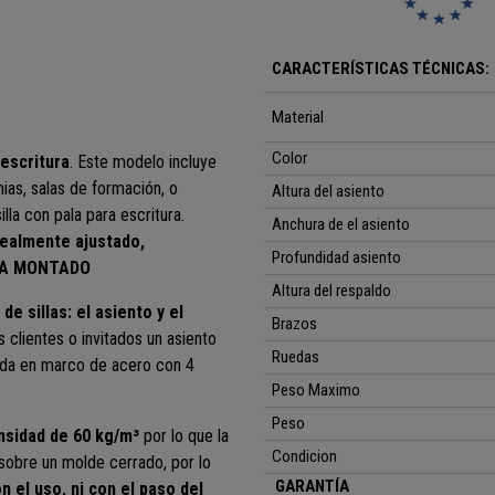
CARACTERÍSTICAS TÉCNICAS:
Material
Color
escritura
. Este modelo incluye
mias, salas de formación, o
Altura del asiento
lla con pala para escritura.
Anchura de el asiento
realmente ajustado,
Profundidad asiento
EGA MONTADO
Altura del respaldo
e sillas: el asiento y el
Brazos
os clientes o invitados un asiento
Ruedas
uida en marco de acero con 4
Peso Maximo
Peso
nsidad de 60 kg/m³
por lo que la
Condicion
sobre un molde cerrado, por lo
GARANTÍA
n el uso, ni con el paso del