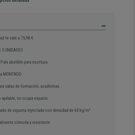
pción detallada
ad te sale a 75,98 €
e 5 UNIDADES
 Pala abatible para escritura
vía MONTADO
ara salas de formación, academias...
 apilable, no ocupa espacio
ado de espuma inyectada con densidad de 60 kg/m³
almente cómoda y resistente