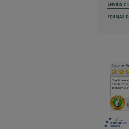
ENVÍOS Y
FORMAS D
Customer Ra
Estoy muy contento.
...
Muy buena a
Todo muy bien
excelente se
atención al c