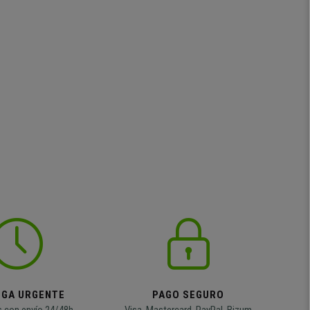
EGA URGENTE
PAGO SEGURO
 con envío 24/48h
Visa, Mastercard, PayPal, Bizum