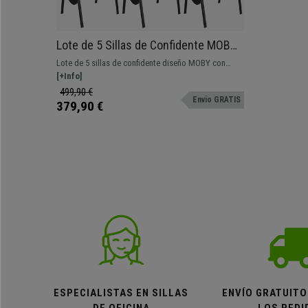
Lote de 5 Sillas de Confidente MOBY
con PALA para escritura abatilbe,
Lote de 5 sillas de confidente diseño MOBY con
Color Azul y Patas Negras
PALA para escritura. Este modelo incluye una pala
[+Info]
para escritura abatible. La silla perfecta para
499,90 €
Envio GRATIS
academias, salas de formación, o cualquier otro
379,90 €
tipo de eventos en los que sea necesario una silla
con pala pa
ESPECIALISTAS EN SILLAS
ENVÍO GRATUITO
DE OFICINA
LOS PEDI