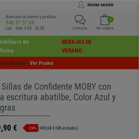
Iniciar sesión
Atención al cliente y pedidos
0
946 57 57 06
Lun. - Vier. 9:00 - 20:00
Contacta
Mi compra
obiliario de
REBAJAS DE
ficina
VERANO
po Limitado - 
Ver Promo
 -
5 Sillas de Confidente MOBY con
 escritura abatilbe, Color Azul y
gras
,90 €
(459,68 € IVA incluido)
-24%