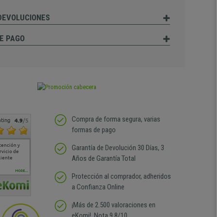
 DEVOLUCIONES
E PAGO
Compra de forma segura, varias
ting
4.9
/5
formas de pago
tención y
Muy buena atención de
Si estoy contento
Excelente relacion
Todo fe
Garantía de Devolución 30 Días, 3
rvicio de
cara al asesoramiento
calidad precio Plazo de
atención
Años de Garantía Total
liente
comercial y el envío ha
entrega correcto.
sin duda
sido muy rápido
Repetiría la compra sin
compra
duda
MORE...
Protección al comprador, adheridos
a Confianza Online
¡Más de 2.500 valoraciones en
eKomi!, Nota 9,8/10