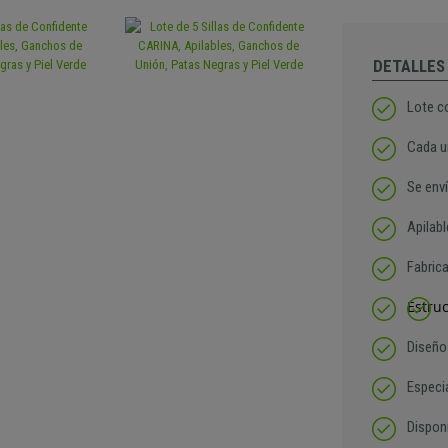
DETALLES
Lote c
Cada u
Se env
Apilab
Fabric
Estruc
Diseño
Especi
Dispon