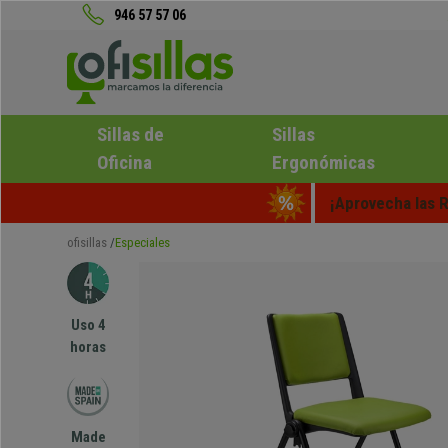
946 57 57 06
Sillas de
Sillas
Oficina
Ergonómicas
¡Aprovecha las R
ofisillas
Especiales
Uso 4
horas
Made