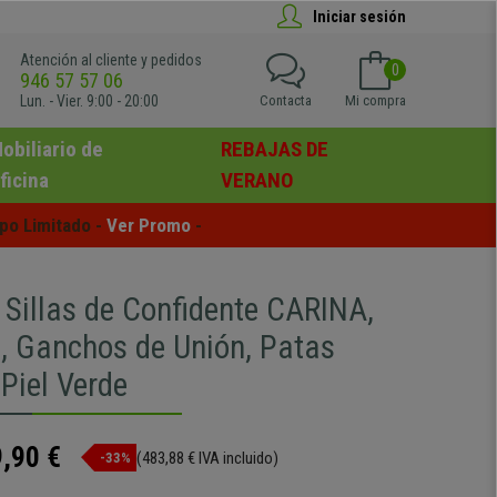
Iniciar sesión
Atención al cliente y pedidos
0
946 57 57 06
Lun. - Vier. 9:00 - 20:00
Contacta
Mi compra
obiliario de
REBAJAS DE
ficina
VERANO
po Limitado - 
Ver Promo
 -
 Sillas de Confidente CARINA,
s, Ganchos de Unión, Patas
Piel Verde
,90 €
(483,88 € IVA incluido)
-33%