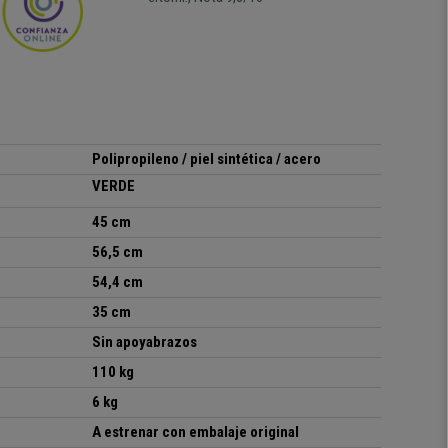
Polipropileno / piel sintética / acero
VERDE
45 cm
56,5 cm
54,4 cm
35 cm
Sin apoyabrazos
110 kg
6 kg
A estrenar con embalaje original