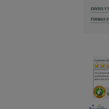
ENVÍOS Y
FORMAS D
Customer Ra
Estoy muy contento.
...
Muy buena a
Todo muy bien
excelente se
atención al c