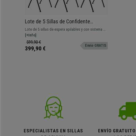
Lote de 5 Sillas de Confidente
CARINA, Apilables, Ganchos de Unión,
Lote de 5 sillas de espera apilables y con sistema de
Patas Negras y Piel Verde
ganchos de unión. Atractiva línea moderna,
[+Info]
disponibles con tapizado, pala y brazos.
599,90 €
Envio GRATIS
399,90 €
ESPECIALISTAS EN SILLAS
ENVÍO GRATUITO