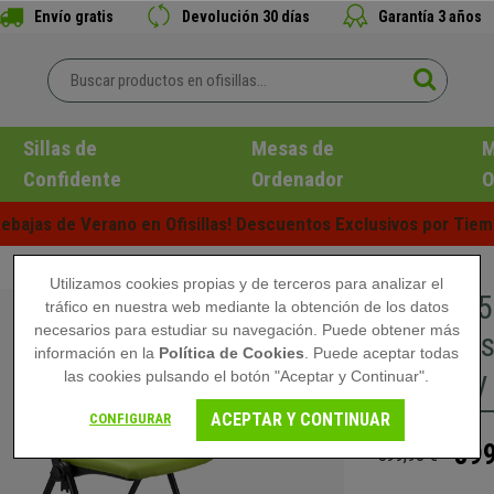
Envío gratis
Devolución 30 días
Garantía 3 años
Sillas de
Mesas de
M
Confidente
Ordenador
O
ebajas de Verano en Ofisillas! Descuentos Exclusivos por Tiem
Utilizamos cookies propias y de terceros para analizar el
Lote de 5
tráfico en nuestra web mediante la obtención de los datos
necesarios para estudiar su navegación. Puede obtener más
Apilable
información en la
Política de Cookies
. Puede aceptar todas
Negras y 
las cookies pulsando el botón "Aceptar y Continuar".
ACEPTAR Y CONTINUAR
CONFIGURAR
399
599,90 €