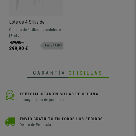
Lote de 4 Sillas de
Confidente JAMAICA,
Cojunto de 4 sillas de confidente
Robustas y Cómodas, en
modelo JAMAICA. Máxima
[+Info]
Malla Transpirable color Gris
comodidad y confort. Un modelo
429,90 €
Envio GRATIS
que destaca por su diseño,
299,90 €
calidad y robustez.
GARANTÍA
OFISILLAS
ESPECIALISTAS EN SILLAS DE OFICINA
La mayor gama de producto
ENVÍO GRATUITO EN TODOS LOS PEDIDOS
Dentro de Península