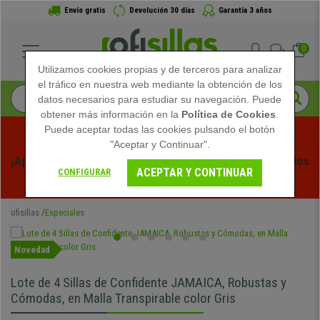
Envío gratis
Devolución 30 días
Garantía 3 años
0
Utilizamos cookies propias y de terceros para analizar
el tráfico en nuestra web mediante la obtención de los
datos necesarios para estudiar su navegación. Puede
obtener más información en la
Política de Cookies
.
Puede aceptar todas las cookies pulsando el botón
"Aceptar y Continuar".
¡Aprovecha las Rebajas de Verano en Ofisillas! Descuentos 
ACEPTAR Y CONTINUAR
CONFIGURAR
Exclusivos por Tiempo Limitado - 
Ver Promo
 -
ofisillas
Especiales
Novedad
Lote de 4 Sillas de Confidente JAMAICA, Robustas y
Cómodas, en Malla Transpirable color Gris