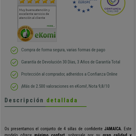
Muy buena atención y
Muy buena atención de
Si estoy contento
Excele
excelente servicio de
cara al asesoramiento
calida
atención al cliente
comercial y el envío ha
entreg
sido muy rápido
Repeti
duda
MORE...
Compra de forma segura, varias formas de pago
Garantía de Devolución 30 Días, 3 Años de Garantía Total
Protección al comprador, adheridos a Confianza Online
¡Más de 2.500 valoraciones en eKomi!, Nota 9,8/10
Descripción
detallada
Os presentamos el conjunto de 4 sillas de confidente
JAMAICA.
Este
modelo ofrece
máximo confort
,
sobresale por su
gran calidad y