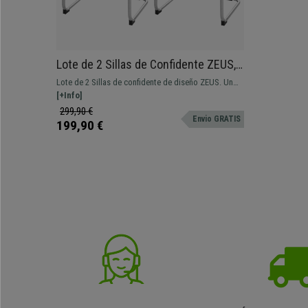
Lote de 2 Sillas de Confidente ZEUS,
Estructura metálica, Exclusivo Diseño
Lote de 2 Sillas de confidente de diseño ZEUS. Un
y Tapizadas en Piel color Negro
modelo con diseño exclusivo. Amplio asiento y
[+Info]
respaldo tapizados en piel sintética de gran calidad.
299,90 €
Envio GRATIS
199,90 €