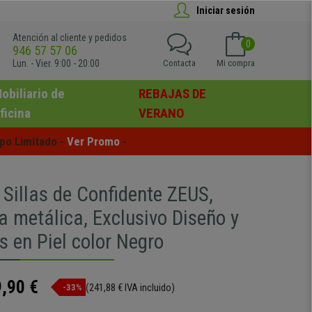
Iniciar sesión
Atención al cliente y pedidos
0
946 57 57 06
Lun. - Vier. 9:00 - 20:00
Contacta
Mi compra
obiliario de
REBAJAS DE
ficina
VERANO
po Limitado - 
Ver Promo
 -
 Sillas de Confidente ZEUS,
a metálica, Exclusivo Diseño y
s en Piel color Negro
,90 €
(241,88 € IVA incluido)
-33%