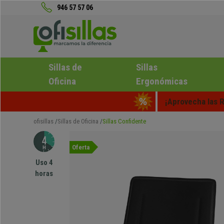
946 57 57 06
Sillas de
Sillas
Oficina
Ergonómicas
¡Aprovecha las R
ofisillas
Sillas de Oficina
Sillas Confidente
Oferta
Uso 4
horas