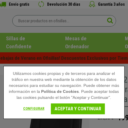
Envío gratis
Devolución 30 días
Garantía 3 años
Sillas de
Mesas de
M
Confidente
Ordenador
O
ebajas de Verano en Ofisillas! Descuentos Exclusivos por Tiem
Utilizamos cookies propias y de terceros para analizar el
Lote de 2
tráfico en nuestra web mediante la obtención de los datos
necesarios para estudiar su navegación. Puede obtener más
Estructur
información en la
Política de Cookies
. Puede aceptar todas
Tapizada
las cookies pulsando el botón "Aceptar y Continuar".
ACEPTAR Y CONTINUAR
CONFIGURAR
199
299,90 €