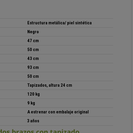
Estructura metálica/ piel sintética
Negro
47 cm
50 cm
43 cm
93 cm
50 cm
Tapizados, altura 24 cm
120 kg
9 kg
A estrenar con embalaje original
3 años