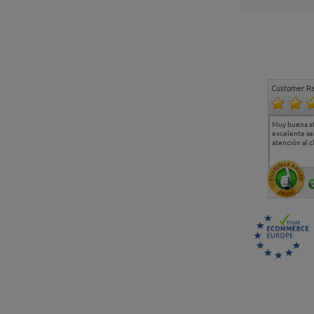
Customer Ra
Estoy muy contento.
...
Muy buena a
Todo muy bien
excelente se
atención al c