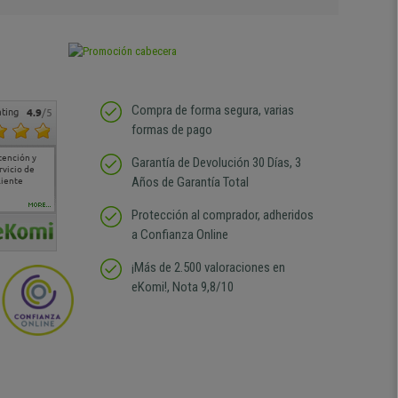
Compra de forma segura, varias
ting
4.9
/5
formas de pago
tención y
Muy buena atención de
Si estoy contento
Excelente relacion
Todo fe
Garantía de Devolución 30 Días, 3
rvicio de
cara al asesoramiento
calidad precio Plazo de
atención
Años de Garantía Total
liente
comercial y el envío ha
entrega correcto.
sin duda
sido muy rápido
Repetiría la compra sin
compra
duda
MORE...
Protección al comprador, adheridos
a Confianza Online
¡Más de 2.500 valoraciones en
eKomi!, Nota 9,8/10