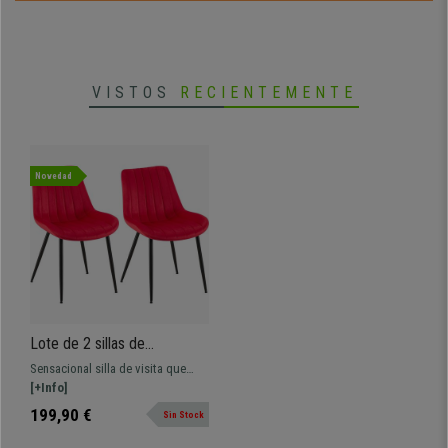
• Tapizadas con terciopelo de calidad
•
Robustez y solidez máxima
VISTOS
RECIENTEMENTE
Novedad
Lote de 2 sillas de
Confidente ZEFIR, Grueso
Sensacional silla de visita que
Acolchado, Patas Metálicas,
presenta un cuidado diseño y
[+Info]
en Terciopelo color Rojo
ofrece elevado grado de confort.
199,90 €
Sin Stock