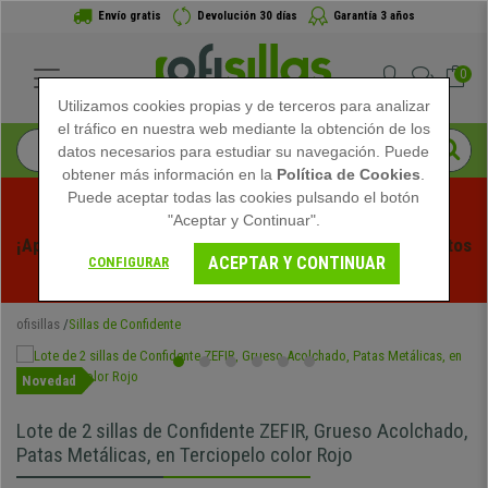
Envío gratis
Devolución 30 días
Garantía 3 años
0
Utilizamos cookies propias y de terceros para analizar
el tráfico en nuestra web mediante la obtención de los
datos necesarios para estudiar su navegación. Puede
obtener más información en la
Política de Cookies
.
Puede aceptar todas las cookies pulsando el botón
"Aceptar y Continuar".
¡Aprovecha las Rebajas de Verano en Ofisillas! Descuentos 
ACEPTAR Y CONTINUAR
CONFIGURAR
Exclusivos por Tiempo Limitado - 
Ver Promo
 -
ofisillas
Sillas de Confidente
Novedad
Lote de 2 sillas de Confidente ZEFIR, Grueso Acolchado,
Patas Metálicas, en Terciopelo color Rojo