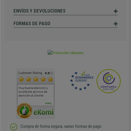
ENVÍOS Y DEVOLUCIONES
FORMAS DE PAGO
Customer Rating
4.9
/5
Muy buena atención y
Muy buena atención de
Si estoy contento
Excele
excelente servicio de
cara al asesoramiento
calida
atención al cliente
comercial y el envío ha
entreg
sido muy rápido
Repeti
duda
MORE...
Compra de forma segura, varias formas de pago