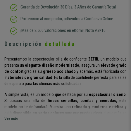
Garantía de Devolución 30 Días, 3 Años de Garantía Total
Protección al comprador, adheridos a Confianza Online
¡Más de 2.500 valoraciones en eKomi!, Nota 9,8/10
Descripción
detallada
Presentamos la espectacular silla de confidente
ZEFIR
, un modelo que
presenta un
elegante diseño modernizado,
asegura un
elevado grado
de confort
gracias su
grueso acolchado
y además, está fabricada con
materiales de gran calidad
.
Es la silla de confidente perfecta
para salas
de espera o para las oficinas más sofisticadas.
A simple vista, es un modelo que destaca por su
espectacular
diseño
.
Si buscas una silla de
líneas sencillas, bonitas y cómodas,
este
modelo no te defraudará.
Muestra una
refinada y moderna estética
y
está
disponible en
varios colores
para que puedas elegir el que más se
adapte a tus necesidades y a la decoración del espacio donde lo vayas a
Ver más
colocar.