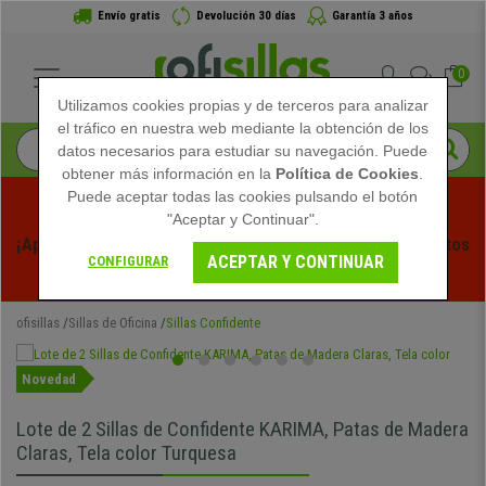
Envío gratis
Devolución 30 días
Garantía 3 años
0
Utilizamos cookies propias y de terceros para analizar
el tráfico en nuestra web mediante la obtención de los
datos necesarios para estudiar su navegación. Puede
obtener más información en la
Política de Cookies
.
Puede aceptar todas las cookies pulsando el botón
"Aceptar y Continuar".
¡Aprovecha las Rebajas de Verano en Ofisillas! Descuentos 
ACEPTAR Y CONTINUAR
CONFIGURAR
Exclusivos por Tiempo Limitado - 
Ver Promo
 -
ofisillas
Sillas de Oficina
Sillas Confidente
Novedad
Lote de 2 Sillas de Confidente KARIMA, Patas de Madera
Claras, Tela color Turquesa