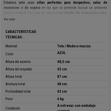
Estamos ante unas
sillas perfectas para despachos, salas de
reuniones o de espera
en las que se pretende buscar un ambiente
único y original.
Y es que su sensacional
diseño de inspiración retro
,
tendencia en decoración, es realmente atractivo. Sus encantadoras
Ver más
formas redondeadas
son de lo más estilosas.
CARACTERÍSTICAS
Aunque el diseño es por lo que a simple vista destacan, basta con
TÉCNICAS:
sentarse en ellas para apreciar su
alto grado de
confort
. Gracias a su
mullido acolchado del asiento
, muy agradable, podrás pasar muchas
Material
Tela / Madera maciza
horas sentado cómodamente.
AZUL
Color
También cabe señalar
que son
sillas de excepcional calidad
, ya que los
Altura del asiento
48,5 cm
materiales con los que fabrica son de primera categoría. Son
unas sillas
conce
bidas para durar muchos años.
Sus
patas de madera maciza en
Altura del respaldo
42 cm
color claro son muy robustas y resistentes
,
con un diseño y est
ilo muy
Altura total
87 cm
peculiar y cuentan con
almohadillas antideslizantes
.
Además, están
tapizadas en tela de la mejor calidad
.
Anchura total
48 cm
Profundidad total
42 cm
Hablamos de unas
sillas de exclusivo diseño con aires retros
,
realmentes confortables y de calidad excepcional.
Modelos similares
Peso
6 kg
pueden rondar los 300 € en otras tiendas. En Ofisillas marcamos la
A estrenar con embalaje
diferencia y te ofrecemos productos con el mejor diseño y acabado al
Condición