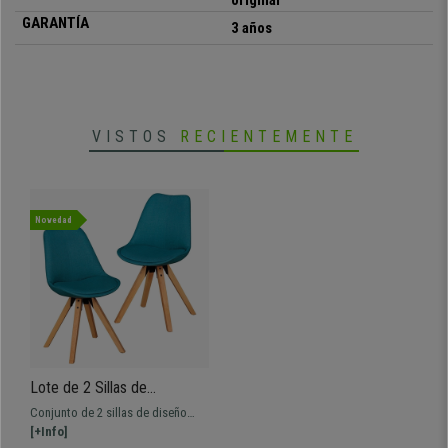
original
mejor precio. ¡No dejes escapar esta oportunidad!
GARANTÍA
3 años
•
Asiento con cómodo acolchado
• Diseño estilo retro único y exclusivo
•
Patas en madera maciza claras
• Tapizada en tela disponible en varios colores
VISTOS
RECIENTEMENTE
•
Gran calidad y solidez máxima
Novedad
Lote de 2 Sillas de
Confidente KARIMA, Patas
Conjunto de 2 sillas de diseño
de Madera Claras, Tela color
exclusivo ideales para uso en
[+Info]
Turquesa