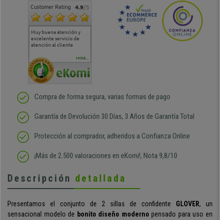
Customer Rating
4.9
/5
Muy buena atención y
Muy buena atención de
Si estoy contento
Excele
excelente servicio de
cara al asesoramiento
calida
atención al cliente
comercial y el envío ha
entreg
sido muy rápido
Repeti
duda
MORE...
Compra de forma segura, varias formas de pago
Garantía de Devolución 30 Días, 3 Años de Garantía Total
Protección al comprador, adheridos a Confianza Online
¡Más de 2.500 valoraciones en eKomi!, Nota 9,8/10
Descripción
detallada
Presentamos el conjunto de 2 sillas de confidente
GLOVER
, un
sensacional modelo de
bonito diseño moderno
pensado para uso en