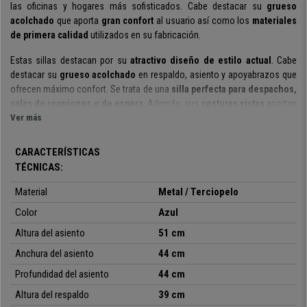
las oficinas y hogares más sofisticados. Cabe destacar su
grueso
acolchado
que aporta
gran confort
al usuario así como los
materiales
de primera calidad
utilizados en su fabricación.
Estas sillas destacan por su
atractivo diseño de estilo actual
. Cabe
destacar su
grueso acolchado
en respaldo, asiento y apoyabrazos que
ofrecen máximo confort. Se trata de una
silla perfecta para despachos,
salas de reuniones o de espera
.
Además, sus
costuras vistas
aportan
un
Ver más
toque refinado muy elegante
que no pasará desapercibido.
Sin
duda, quedarán ideal en cualquier ambiente.
CARACTERÍSTICAS
Mención especial para los
materiales de gran calidad
seleccionado
s
TÉCNICAS:
para su fabricación. Sus
patas metálicas de color negro
son muy
robustas. La estabilidad queda garantizada pues son
resistentes hasta
Material
Metal
/
Terciopelo
150 kg
.
El acolchado está
tapizado en terciopelo de gran calidad
, un
Color
Azul
material de tacto suave y muy agradable.
Altura del asiento
51 cm
En conclusión, hablamos de unas sillas de
diseño
exclusivo y
Anchura del asiento
44 cm
sofisticado
,
confortables y fabricadas con materiales de calidad
. Tus
clientes o visitas quedarán realmente impresionados. En Ofisillas te las
Profundidad del asiento
44 cm
ofrecemos a un precio excepcional y el mejor servicio del mercado. No lo
Altura del respaldo
39 cm
dudes, ¡aprovecha la ocasión!