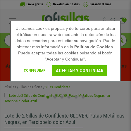
Envío gratis
Devolución 30 días
Garantía 3 años
0
Utilizamos cookies propias y de terceros para analizar
el tráfico en nuestra web mediante la obtención de los
datos necesarios para estudiar su navegación. Puede
obtener más información en la
Política de Cookies
.
Puede aceptar todas las cookies pulsando el botón
"Aceptar y Continuar".
¡Aprovecha las Rebajas de Verano en Ofisillas! Descuentos 
ACEPTAR Y CONTINUAR
CONFIGURAR
Exclusivos por Tiempo Limitado - 
Ver Promo
 -
ofisillas
Sillas de Oficina
Sillas Confidente
Lote de 2 Sillas de Confidente GLOVER, Patas Metálicas
Negras, en Terciopelo color Azul