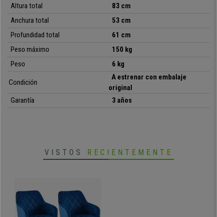
Altura total
83 cm
Anchura total
53 cm
•
Grueso y confortable acolchado
• Exclusivo diseño de estilo moderno
Profundidad total
61 cm
•
Patas de metal muy resistentes
Peso máximo
150 kg
• Tapizadas en terciopelo de calidad
•
Gran calidad y máxima solidez
Peso
6 kg
A estrenar con embalaje
Condición
original
Garantía
3 años
VISTOS
RECIENTEMENTE