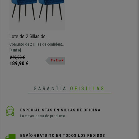
Lote de 2 Sillas de
Confidente GLOVER, Patas
Conjunto de 2 sillas de confidente.
Metálicas Negras, en
Diseño moderno con grueso
[+Info]
Terciopelo color Azul
acolchado y fabricadas con
249,90 €
Sin Stock
materiales de primera calidad.
189,90 €
GARANTÍA
OFISILLAS
ESPECIALISTAS EN SILLAS DE OFICINA
La mayor gama de producto
ENVÍO GRATUITO EN TODOS LOS PEDIDOS