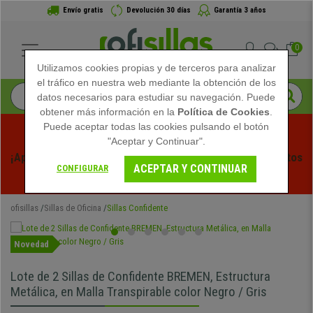
Envío gratis
Devolución 30 días
Garantía 3 años
0
Utilizamos cookies propias y de terceros para analizar
el tráfico en nuestra web mediante la obtención de los
datos necesarios para estudiar su navegación. Puede
obtener más información en la
Política de Cookies
.
Puede aceptar todas las cookies pulsando el botón
"Aceptar y Continuar".
¡Aprovecha las Rebajas de Verano en Ofisillas! Descuentos 
ACEPTAR Y CONTINUAR
CONFIGURAR
Exclusivos por Tiempo Limitado - 
Ver Promo
 -
ofisillas
Sillas de Oficina
Sillas Confidente
Novedad
Lote de 2 Sillas de Confidente BREMEN, Estructura
Metálica, en Malla Transpirable color Negro / Gris