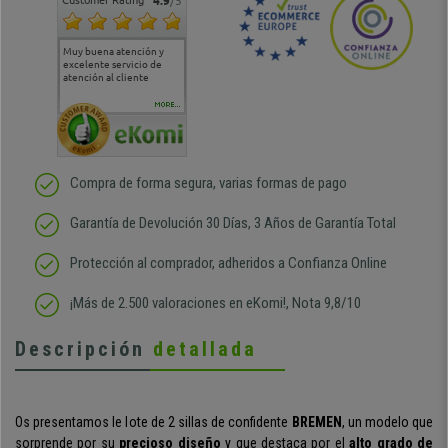
Customer Rating
4.9
/5
Muy buena atención y
Muy buena atención de
Si estoy contento
Excele
excelente servicio de
cara al asesoramiento
calida
atención al cliente
comercial y el envío ha
entreg
sido muy rápido
Repeti
duda
MORE...
Compra de forma segura, varias formas de pago
Garantía de Devolución 30 Días, 3 Años de Garantía Total
Protección al comprador, adheridos a Confianza Online
¡Más de 2.500 valoraciones en eKomi!, Nota 9,8/10
Descripción
detallada
Os presentamos le lote de 2 sillas de confidente
BREMEN
, un modelo que
sorprende por su
precioso diseño
y que destaca por el
alto grado de