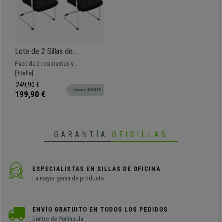
Lote de 2 Sillas de
Confidente BREMEN,
Pack de 2 resistentes y
Estructura Metálica, en Malla
confortables sillas de confidente
[+Info]
Transpirable color Negro /
BREMEN. Tapizadas en malla
249,90 €
Gris
Envio GRATIS
transpirable disponible en varios
199,90 €
colores.
GARANTÍA
OFISILLAS
ESPECIALISTAS EN SILLAS DE OFICINA
La mayor gama de producto
ENVÍO GRATUITO EN TODOS LOS PEDIDOS
Dentro de Península