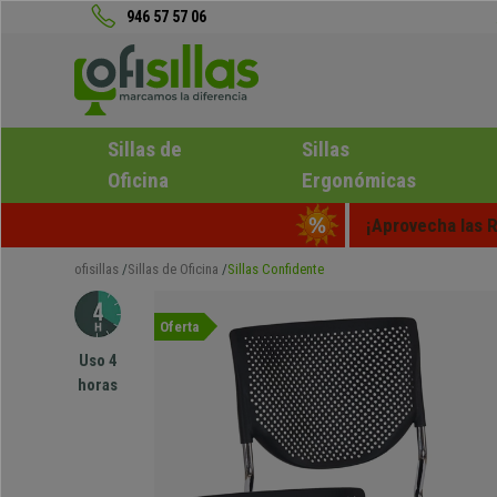
946 57 57 06
Sillas de
Sillas
Oficina
Ergonómicas
¡Aprovecha las R
ofisillas
Sillas de Oficina
Sillas Confidente
Oferta
Uso 4
horas