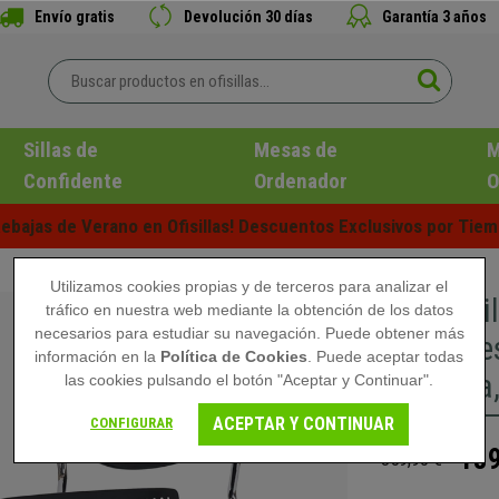
Envío gratis
Devolución 30 días
Garantía 3 años
Sillas de
Mesas de
M
Confidente
Ordenador
O
ebajas de Verano en Ofisillas! Descuentos Exclusivos por Tiem
Utilizamos cookies propias y de terceros para analizar el
Lote 4 Si
tráfico en nuestra web mediante la obtención de los datos
necesarios para estudiar su navegación. Puede obtener más
Versátil
información en la
Política de Cookies
. Puede aceptar todas
Metálica
las cookies pulsando el botón "Aceptar y Continuar".
ACEPTAR Y CONTINUAR
CONFIGURAR
189
359,90 €