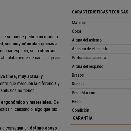
CARACTERÍSTICAS TÉCNICAS:
Material
Color
 que se puede pedir a un modelo
Altura del asiento
al
, son
muy cómodas
gracias a
Anchura de el asiento
 ocupar espacio, son
robustas
a absolutamente de nada, ¡algo así
Profundidad asiento
Altura del respaldo
Brazos
iva línea, muy actual y
dente que marquen la diferencia y
Ruedas
abituales no tienen.
Peso Máximo
Peso
 ergonómico y materiales.
De
tias ni cansancio, algo que tus
Condición
GARANTÍA
 a conseguir un
óptimo apoyo