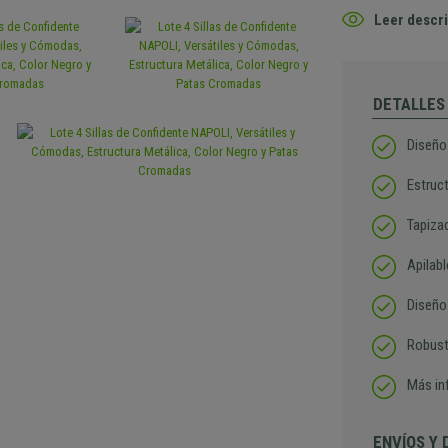
Leer descri
DETALLES
Diseño
Estruc
Tapizad
Apilab
Diseño
Robusta
Más in
ENVÍOS Y