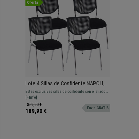
Oferta
Lote 4 Sillas de Confidente NAPOLI,
Versátiles y Cómodas, Estructura
Estas exclusivas sillas de confidente son el aliado
Metálica, Color Negro y Patas
perfecto para ofrecer a tus invitados o clientes un
[+Info]
Cromadas
asiento de calidad. Su atractivo diseño, materiales y
359,90 €
Envio GRATIS
comodidad las convierten en el modelo perfecto.
189,90 €