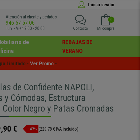
Iniciar sesión
Atención al cliente y pedidos
0
946 57 57 06
Lun. - Vier. 9:00 - 20:00
Contacta
Mi compra
obiliario de
REBAJAS DE
ficina
VERANO
po Limitado - 
Ver Promo
 -
llas de Confidente NAPOLI,
es y Cómodas, Estructura
, Color Negro y Patas Cromadas
,90 €
(229,78 € IVA incluido)
-47%