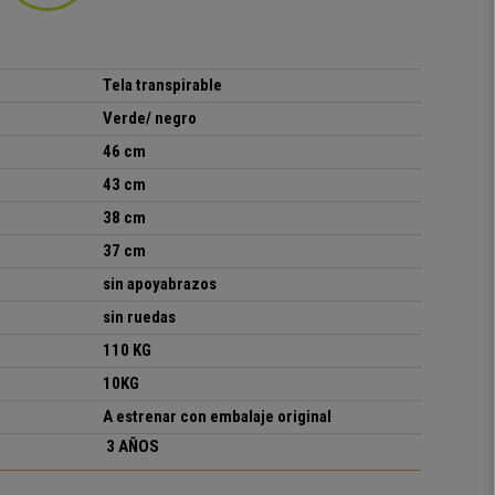
Tela transpirable
Verde/ negro
46 cm
43 cm
38 cm
37 cm
sin apoyabrazos
sin ruedas
110 KG
10KG
A estrenar con embalaje original
3 AÑOS