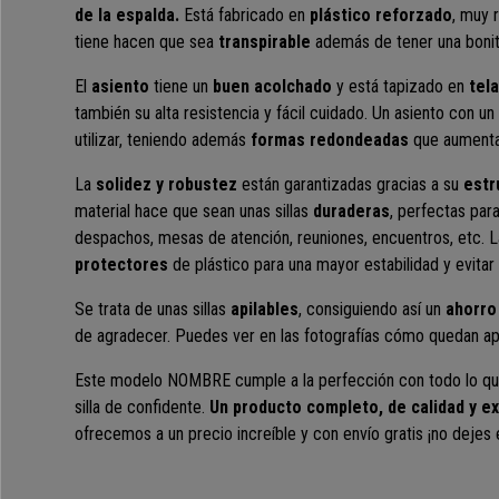
de la espalda.
Está fabricado en
plástico reforzado
, muy r
tiene hacen que sea
transpirable
además de tener una bonit
El
asiento
tiene un
buen acolchado
y está tapizado en
tel
también su alta resistencia y fácil cuidado. Un asiento con u
utilizar, teniendo además
formas redondeadas
que aumentan
La
solidez y robustez
están garantizadas gracias a su
estru
material hace que sean unas sillas
duraderas
, perfectas par
despachos, mesas de atención, reuniones, encuentros, etc. 
protectores
de plástico
para una mayor estabilidad y evitar 
Se trata de unas sillas
apilables
, consiguiendo así un
ahorro
de agradecer. Puedes ver en las fotografías cómo quedan api
Este modelo NOMBRE cumple a la perfección con todo lo que
silla de confidente.
Un producto completo, de calidad y ex
ofrecemos a un precio increíble y con envío gratis ¡no dejes