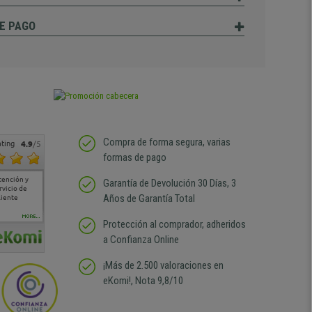
E PAGO
Compra de forma segura, varias
ting
4.9
/5
formas de pago
tención y
Muy buena atención de
Si estoy contento
Excelente relacion
Todo fe
Garantía de Devolución 30 Días, 3
rvicio de
cara al asesoramiento
calidad precio Plazo de
atención
Años de Garantía Total
liente
comercial y el envío ha
entrega correcto.
sin duda
sido muy rápido
Repetiría la compra sin
compra
duda
MORE...
Protección al comprador, adheridos
a Confianza Online
¡Más de 2.500 valoraciones en
eKomi!, Nota 9,8/10