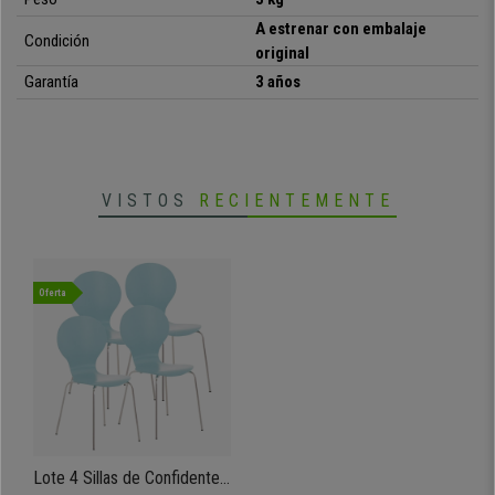
A estrenar con embalaje
Condición
original
• Diseño exclusivo y actual
•
Sólida estructura y patas metálicas
Garantía
3 años
• Respaldo y asiento en madera
•
Apilables, no ocupan espacio
• Gran comodidad y diseño ergonómico
VISTOS
RECIENTEMENTE
Oferta
Lote 4 Sillas de Confidente