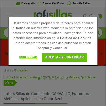
Envío gratis
Devolución 30 días
Garantía 3 años
0
Utilizamos cookies propias y de terceros para analizar
el tráfico en nuestra web mediante la obtención de los
datos necesarios para estudiar su navegación. Puede
obtener más información en la
Política de Cookies
.
Puede aceptar todas las cookies pulsando el botón
"Aceptar y Continuar".
¡Aprovecha las Rebajas de Verano en Ofisillas! Descuentos 
ACEPTAR Y CONTINUAR
CONFIGURAR
Exclusivos por Tiempo Limitado - 
Ver Promo
 -
ofisillas
Especiales
Oferta
Lote 4 Sillas de Confidente CARVALLO, Estructura
Metálica, Apilables, en Color Azul