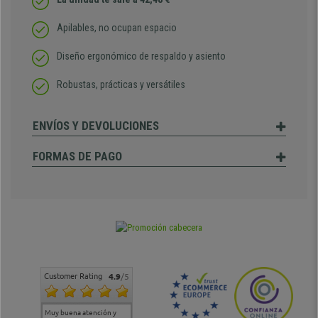
Apilables, no ocupan espacio
Diseño ergonómico de respaldo y asiento
Robustas, prácticas y versátiles
ENVÍOS Y DEVOLUCIONES
FORMAS DE PAGO
Customer Rating
4.9
/5
Muy buena atención y
Muy buena atención de
Si estoy contento
Excele