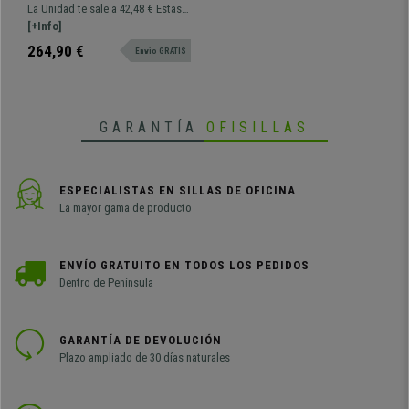
CARVALLO, Estructura
La Unidad te sale a 42,48 € Estas
Metálica, Apilables, en Color
exclusivas sillas de confidente
[+Info]
Azul
son el aliado perfecto para ofrecer
264,90 €
Envio GRATIS
a tus invitados o clientes un
asiento de calidad. Su atractivo
diseño, materiales y comodidad
las convierten en el modelo
GARANTÍA
OFISILLAS
perfecto.
ESPECIALISTAS EN SILLAS DE OFICINA
La mayor gama de producto
ENVÍO GRATUITO EN TODOS LOS PEDIDOS
Dentro de Península
GARANTÍA DE DEVOLUCIÓN
Plazo ampliado de 30 días naturales