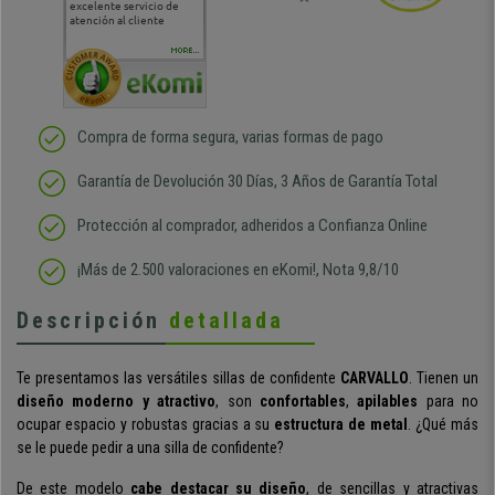
excelente servicio de
cara al asesoramiento
calida
atención al cliente
comercial y el envío ha
entreg
sido muy rápido
Repeti
duda
MORE...
Compra de forma segura, varias formas de pago
Garantía de Devolución 30 Días, 3 Años de Garantía Total
Protección al comprador, adheridos a Confianza Online
¡Más de 2.500 valoraciones en eKomi!, Nota 9,8/10
Descripción
detallada
Te presentamos las versátiles
sillas de confidente
CARVALLO
. Tienen un
diseño moderno y atractivo
, son
confortables
,
apilables
para no
ocupar espacio y robustas gracias a su
estructura de metal
. ¿Qué más
se le puede pedir a una silla de confidente?
De este modelo
cabe destacar su diseño
, de sencillas y atractivas