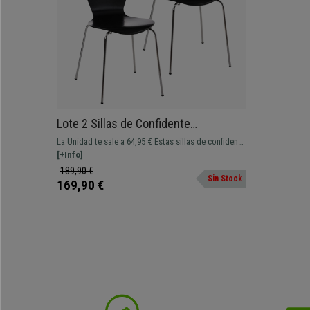
Lote 2 Sillas de Confidente
HERCULES, Estructura Metálica,
La Unidad te sale a 64,95 € Estas sillas de confidente
Apilables, en Color Negro
destacan por su atractivo diseño, materiales
[+Info]
calidad, versatilidad y comodidad.
189,90 €
Sin Stock
169,90 €