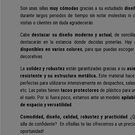
Son unas sillas
muy cómodas
gracias a su estudiado
dise
durante largos periodos de tiempo sin notar molestias ni c
visitas o clientes sin duda agradecerán.
Cabe
destacar su diseño
moderno y actual
, de sencilla
destacarán en la estancia donde decidas ponerlas. Hay
disponibles en varios colores
, para que puedas escoger
decorativas.
La
solidez y robustez
están garantizadas gracias a su
asi
resistente y su estructura metálica.
Este material hace
perfectas para utilizarse intensivamente en despachos, salas
etc. Las patas tienen
tacos protectores
de plástico
para u
el suelo. Por si fuera poco, estamos ante un modelo
apilab
de espacio y versatilidad
.
Comodidad, diseño, calidad, robustez y practicidad
. ¿
silla de confidente?
En ofisillas te las ofrecemos a un preci
oportunidad!