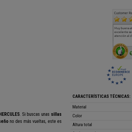
Customer Ra
Estoy muy contento.
...
Muy buena a
Todo muy bien
excelente se
atención al c
CARACTERÍSTICAS TÉCNICAS:
Material
HERCULES
. Si buscas unas
sillas
Color
iseño
no des más vueltas, este es
Altura total