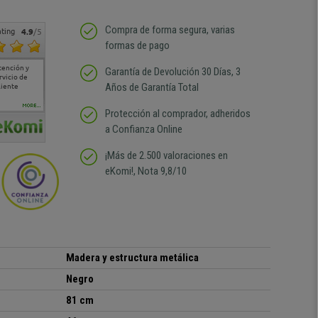
Compra de forma segura, varias
ting
4.9
/5
formas de pago
tención y
Muy buena atención de
Si estoy contento
Excelente relacion
Todo fe
Garantía de Devolución 30 Días, 3
rvicio de
cara al asesoramiento
calidad precio Plazo de
atención
Años de Garantía Total
liente
comercial y el envío ha
entrega correcto.
sin duda
sido muy rápido
Repetiría la compra sin
compra
duda
MORE...
Protección al comprador, adheridos
a Confianza Online
¡Más de 2.500 valoraciones en
eKomi!, Nota 9,8/10
Madera y estructura metálica
Negro
81 cm