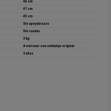
46 cm
47 cm
45 cm
Sin apoyabrazos
Sin ruedas
3 kg
A estrenar con embalaje original
3 años