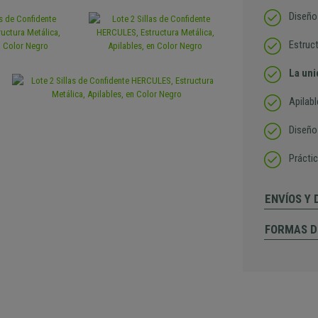
Diseño
Estruc
La uni
Apilab
Diseño
Práctic
ENVÍOS Y
FORMAS D