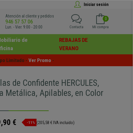
Iniciar sesión
Atención al cliente y pedidos
0
946 57 57 06
Lun. - Vier. 9:00 - 20:00
Contacta
Mi compra
obiliario de
REBAJAS DE
ficina
VERANO
po Limitado - 
Ver Promo
 -
illas de Confidente HERCULES,
a Metálica, Apilables, en Color
,90 €
(205,58 € IVA incluido)
-11%