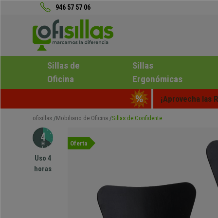
946 57 57 06
Sillas de
Sillas
Oficina
Ergonómicas
¡Aprovecha las R
ofisillas
Mobiliario de Oficina
Sillas de Confidente
Oferta
Uso 4
horas