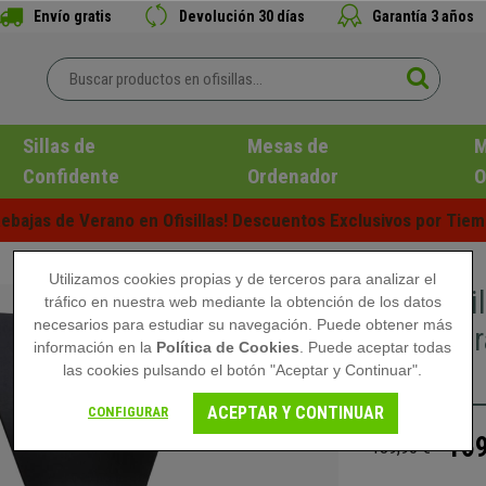
Envío gratis
Devolución 30 días
Garantía 3 años
Sillas de
Mesas de
M
Confidente
Ordenador
O
ebajas de Verano en Ofisillas! Descuentos Exclusivos por Tiem
Utilizamos cookies propias y de terceros para analizar el
Lote 2 S
tráfico en nuestra web mediante la obtención de los datos
necesarios para estudiar su navegación. Puede obtener más
Estructur
información en la
Política de Cookies
. Puede aceptar todas
Negro
las cookies pulsando el botón "Aceptar y Continuar".
ACEPTAR Y CONTINUAR
CONFIGURAR
169
189,90 €