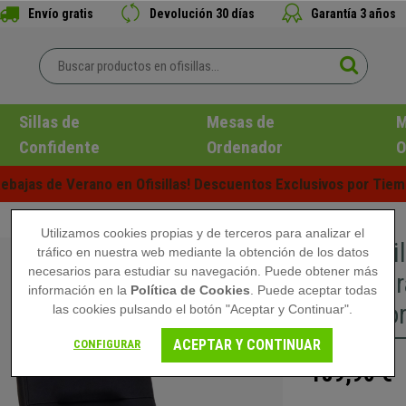
Envío gratis
Devolución 30 días
Garantía 3 años
Sillas de
Mesas de
M
Confidente
Ordenador
O
ebajas de Verano en Ofisillas! Descuentos Exclusivos por Tiem
Utilizamos cookies propias y de terceros para analizar el
Lote 2 Si
tráfico en nuestra web mediante la obtención de los datos
necesarios para estudiar su navegación. Puede obtener más
Estructu
información en la
Política de Cookies
. Puede aceptar todas
Piel colo
las cookies pulsando el botón "Aceptar y Continuar".
ACEPTAR Y CONTINUAR
CONFIGURAR
189,90 €