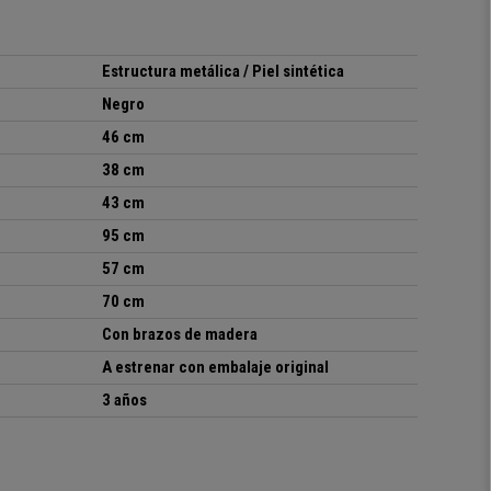
Estructura metálica / Piel sintética
Negro
46 cm
38 cm
43 cm
95 cm
57 cm
70 cm
Con brazos de madera
A estrenar con embalaje original
3 años