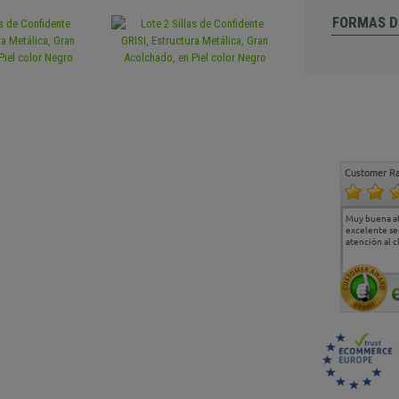
FORMAS D
Customer Ra
Estoy muy contento.
...
Muy buena a
Todo muy bien
excelente se
atención al c