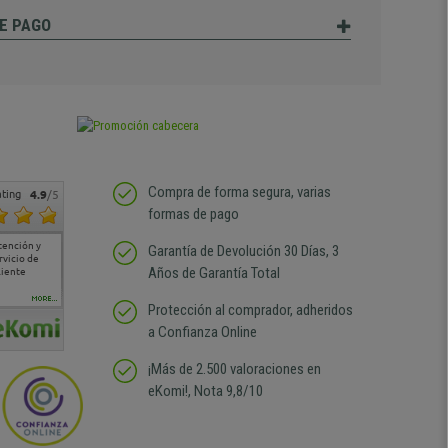
E PAGO
Compra de forma segura, varias
ting
4.9
/5
formas de pago
tención y
Muy buena atención de
Si estoy contento
Excelente relacion
Todo fe
Garantía de Devolución 30 Días, 3
rvicio de
cara al asesoramiento
calidad precio Plazo de
atención
Años de Garantía Total
liente
comercial y el envío ha
entrega correcto.
sin duda
sido muy rápido
Repetiría la compra sin
compra
duda
MORE...
Protección al comprador, adheridos
a Confianza Online
¡Más de 2.500 valoraciones en
eKomi!, Nota 9,8/10