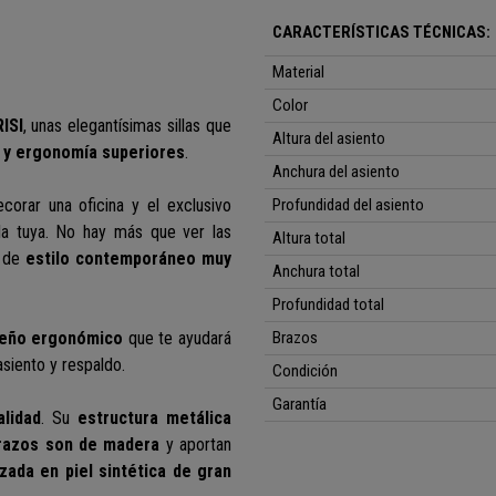
CARACTERÍSTICAS TÉCNICAS:
Material
Color
ISI
, unas elegantísimas sillas que
Altura del asiento
 y ergonomía superiores
.
Anchura del asiento
corar una oficina y el exclusivo
Profundidad del asiento
la tuya.
No hay más que ver las
Altura total
, de
estilo contemporáneo muy
Anchura total
Profundidad total
seño ergonómico
que te ayudará
Brazos
siento y respaldo.
Condición
Garantía
lidad
. Su
estructura metálica
razos son de madera
y aportan
zada en piel sintética
de gran