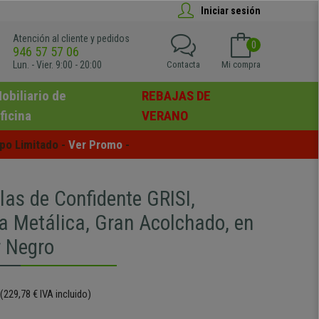
Iniciar sesión
Atención al cliente y pedidos
0
946 57 57 06
Lun. - Vier. 9:00 - 20:00
Contacta
Mi compra
obiliario de
REBAJAS DE
ficina
VERANO
po Limitado - 
Ver Promo
 -
llas de Confidente GRISI,
ra Metálica, Gran Acolchado, en
r Negro
(229,78 € IVA incluido)