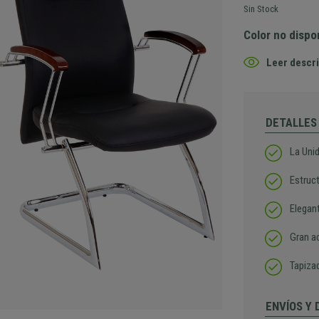
Sin Stock
Color no dispo
Leer descri
DETALLES
La Unid
Estruc
Elegan
Gran a
Tapizad
ENVÍOS Y