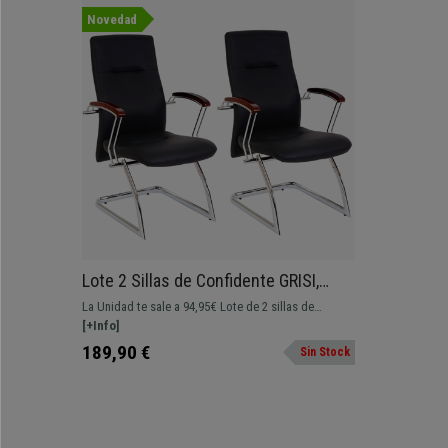
Novedad
Lote 2 Sillas de Confidente GRISI,
Estructura Metálica, Gran Acolchado,
La Unidad te sale a 94,95€ Lote de 2 sillas de
en Piel color Negro
confidente GRISI. Gran resistencia y excelente
[+Info]
acolchado. Su diseño ergonómico te ayudará a
189,90 €
Sin Stock
mantener una optima posición.