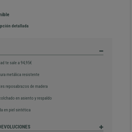
nible
pción detallada
ad te sale a 94,95€
tura metálica resistente
tes reposabrazos de madera
colchado en asiento y respaldo
a en piel sintética
 DEVOLUCIONES