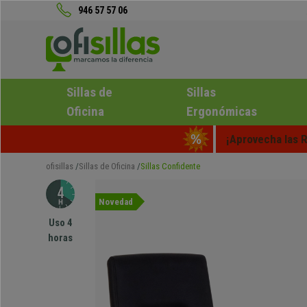
946 57 57 06
Sillas de
Sillas
Oficina
Ergonómicas
¡Aprovecha las R
ofisillas
Sillas de Oficina
Sillas Confidente
Novedad
Uso 4
horas