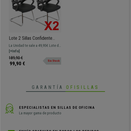
Lote 2 Sillas Confidente
Ergonómicas VISTO NET,
La Unidad te sale a 49,95€ Lote de
muy comodas en Malla y
2 unidades! silla de confidente ó
[+Info]
Piel color Negro
espera VISTO NET, en diferentes
189,90 €
Sin Stock
colores para que elijas el que
99,90 €
mejor pega con tu entorno,
GARANTÍA
OFISILLAS
ESPECIALISTAS EN SILLAS DE OFICINA
La mayor gama de producto