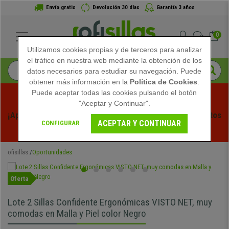
Envío gratis
Devolución 30 días
Garantía 3 años
0
Utilizamos cookies propias y de terceros para analizar
el tráfico en nuestra web mediante la obtención de los
datos necesarios para estudiar su navegación. Puede
obtener más información en la
Política de Cookies
.
Puede aceptar todas las cookies pulsando el botón
"Aceptar y Continuar".
¡Aprovecha las Rebajas de Verano en Ofisillas! Descuentos 
ACEPTAR Y CONTINUAR
CONFIGURAR
Exclusivos por Tiempo Limitado - 
Ver Promo
 -
ofisillas
Oportunidades
Oferta
Lote 2 Sillas Confidente Ergonómicas VISTO NET, muy
comodas en Malla y Piel color Negro