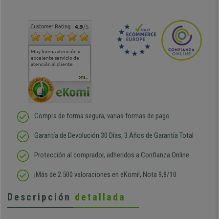
Customer Rating
4.9
/5
Muy buena atención y
Muy buena atención de
Si estoy contento
Excele
excelente servicio de
cara al asesoramiento
calida
atención al cliente
comercial y el envío ha
entreg
sido muy rápido
Repeti
duda
MORE...
Compra de forma segura, varias formas de pago
Garantía de Devolución 30 Días, 3 Años de Garantía Total
Protección al comprador, adheridos a Confianza Online
¡Más de 2.500 valoraciones en eKomi!, Nota 9,8/10
Descripción
detallada