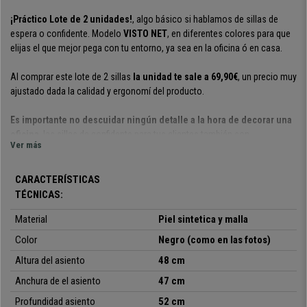
¡Práctico Lote de 2 unidades!
, algo básico si hablamos de sillas de
espera o confidente. Modelo
VISTO NET
, en diferentes colores para que
elijas el que mejor pega con tu entorno, ya sea en la oficina ó en casa.
Al comprar este lote de 2 sillas
la unidad te sale a 69,90€
, un precio muy
ajustado dada la calidad y ergonomí del producto.
Es importante no descuidar ningún detalle a la hora de decorar una
oficina
, las sillas de confidente para tus clientes también son
Ver más
importantes. Como verás esta no es una silla cualquiera, su diseño super
exclusivo le da un toque especial, color y modernidad en uno. Gracias a
su
espectacular comodidad
puedes estar en ella horas y horas sin
CARACTERÍSTICAS
enterarte, no tiene nada que ver con otros modelos del mercado.
TÉCNICAS:
Material
Piel sintetica y malla
Los materiales son de primera
,
tanto el tejido como la base, hecha
para durar muchos años y seguir como el primer día.
Color
Negro (como en las fotos)
Altura del asiento
48 cm
Este modelo está disponible en muchos colores diferentes y muy
llamativos
, de esta manera puedes dar un toque corporativo a tu oficina,
Anchura de el asiento
47 cm
aportando algo diferente que se notará al primer vistazo.
Profundidad asiento
52 cm