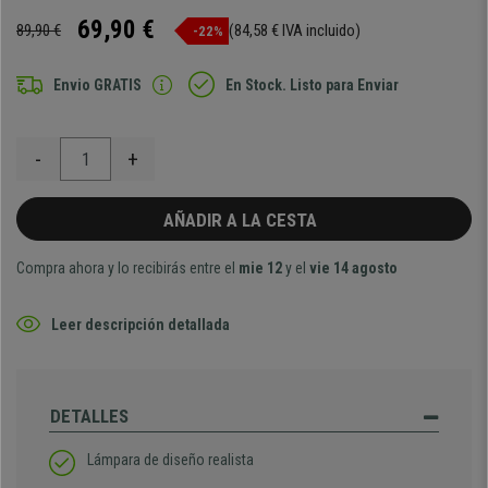
69,90 €
89,90 €
(84,58 € IVA incluido)
-22%
Envio GRATIS
En Stock. Listo para Enviar
-
+
AÑADIR A LA CESTA
Compra ahora y lo recibirás entre el
mie 12
y el
vie 14 agosto
Leer descripción detallada
DETALLES
Lámpara de diseño realista