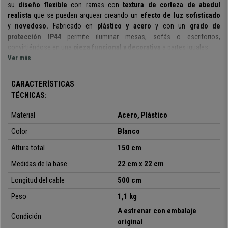
su
diseño flexible
con ramas con
textura de corteza de abedul
realista
que se pueden arquear creando un
efecto de luz sofisticado
y
novedoso.
Fabricado en
plástico y acero
y con un
grado de
protección IP44
permite iluminar mesas, sofás o escritorios,
convirtiéndose en una
pieza funcional y decorativa
a partes iguales.
Ver más
Dispone de
96 luces LED en las ramas
de color blanco cálido, que
p
roporcionan una
luz natural y uniforme
, perfecta para leer, para
CARACTERÍSTICAS
trabajar o actividades y crea una
sensación de bienestar
allí donde lo
TÉCNICAS:
coloques.
Material
Acero, Plástico
La longitud del
cable de alimentación
de 5 metros, facilitando así su
conexión a la corriente.
Esta lámpara para despacho combina
estilo y
Color
Blanco
funcionalidad
, ideal para tus momentos de relax.
Altura total
150 cm
En definitiva, la lámpara de pie
ALBA
maneja un
diseño flexible,
Medidas de la base
22 cm x 22 cm
iluminación sofisticada y realista siendo
una opción perfecta para
quienes buscan
estilo, versatilidad y confort visual
en un solo
Longitud del cable
500 cm
producto. Como siempre en Ofisillas, al mejor precio y con el mejor
Peso
1,1 kg
servicio en Ofisillas.
A estrenar con embalaje
Condición
original