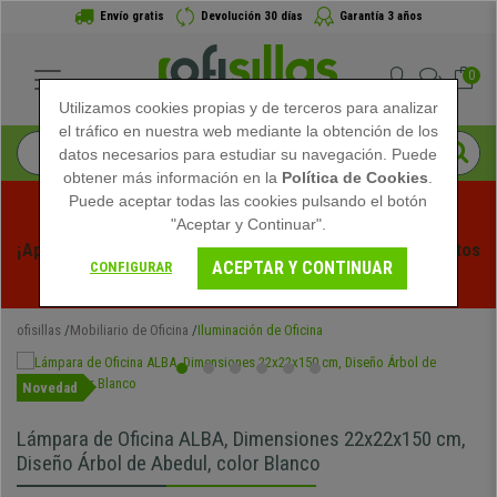
Envío gratis
Devolución 30 días
Garantía 3 años
0
Utilizamos cookies propias y de terceros para analizar
el tráfico en nuestra web mediante la obtención de los
datos necesarios para estudiar su navegación. Puede
obtener más información en la
Política de Cookies
.
Puede aceptar todas las cookies pulsando el botón
"Aceptar y Continuar".
¡Aprovecha las Rebajas de Verano en Ofisillas! Descuentos 
ACEPTAR Y CONTINUAR
CONFIGURAR
Exclusivos por Tiempo Limitado - 
Ver Promo
 -
ofisillas
Mobiliario de Oficina
Iluminación de Oficina
Novedad
Lámpara de Oficina ALBA, Dimensiones 22x22x150 cm,
Diseño Árbol de Abedul, color Blanco