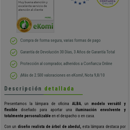
Muy buena atención y
Muy buena atención de
Si estoy contento
Excele
excelente servicio de
cara al asesoramiento
calida
atención al cliente
comercial y el envío ha
entreg
sido muy rápido
Repeti
duda
MORE...
Compra de forma segura, varias formas de pago
Garantía de Devolución 30 Días, 3 Años de Garantía Total
Protección al comprador, adheridos a Confianza Online
¡Más de 2.500 valoraciones en eKomi!, Nota 9,8/10
Descripción
detallada
Presentamos la lámpara de oficina
ALBA
, un
modelo versátil y
flexible
diseñado para aportar una
iluminación envolvente y
totalmente personalizable
en el despacho o en casa.
Con un
diseño realista de árbol de abedul,
esta lámpara destaca por