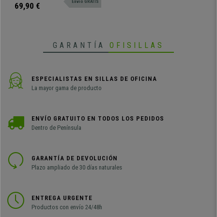
Envio GRATIS
transforma tu espacio con una luz
69,90 €
personalizada y envolvente.
GARANTÍA
OFISILLAS
ESPECIALISTAS EN SILLAS DE OFICINA
La mayor gama de producto
ENVÍO GRATUITO EN TODOS LOS PEDIDOS
Dentro de Península
GARANTÍA DE DEVOLUCIÓN
Plazo ampliado de 30 días naturales
ENTREGA URGENTE
Productos con envío 24/48h