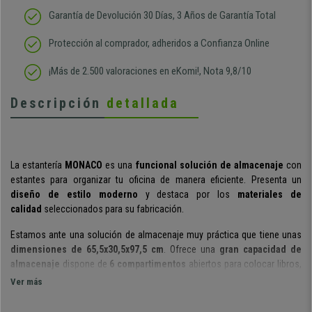
Garantía de Devolución 30 Días, 3 Años de Garantía Total
Protección al comprador, adheridos a Confianza Online
¡Más de 2.500 valoraciones en eKomi!, Nota 9,8/10
Descripción
detallada
La estantería
MONACO
es una
funcional solución de almacenaje
con
estantes para organizar tu oficina de manera eficiente. Presenta un
diseño de estilo moderno
y destaca por los
materiales de
calidad
seleccionados para su fabricación.
Estamos ante una solución de almacenaje muy práctica que tiene unas
dimensiones de
65,5x30,5x97,5 cm
. Ofrece una
gran capacidad de
almacenaje
dispone de
6 compartimentos
abiertos para colocar libros,
carpetas u objetos decorativos.
Ver más
Esta librería ofrece la combinación perfecta entre estilo y