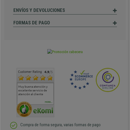
ENVÍOS Y DEVOLUCIONES
FORMAS DE PAGO
Customer Rating
4.9
/5
Muy buena atención y
Muy buena atención de
Si estoy contento
Excele
excelente servicio de
cara al asesoramiento
calida
atención al cliente
comercial y el envío ha
entreg
sido muy rápido
Repeti
duda
MORE...
Compra de forma segura, varias formas de pago