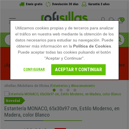
Envío gratis
Devolución 30 días
Garantía 3 años
0
Utilizamos cookies propias y de terceros para analizar
el tráfico en nuestra web mediante la obtención de los
datos necesarios para estudiar su navegación. Puede
obtener más información en la
Política de Cookies
.
Puede aceptar todas las cookies pulsando el botón
"Aceptar y Continuar".
¡Aprovecha las Rebajas de Verano en Ofisillas! Descuentos 
ACEPTAR Y CONTINUAR
CONFIGURAR
Exclusivos por Tiempo Limitado - 
Ver Promo
 -
ofisillas
Mobiliario de Oficina
Estanterías y Almacenamiento
Novedad
Estantería MONACO, 65x30x97 cm, Estilo Moderno, en
Madera, color Blanco