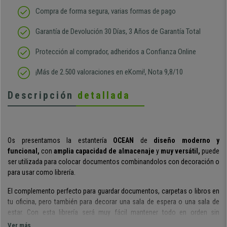
Compra de forma segura, varias formas de pago
Garantía de Devolución 30 Días, 3 Años de Garantía Total
Protección al comprador, adheridos a Confianza Online
¡Más de 2.500 valoraciones en eKomi!, Nota 9,8/10
Descripción
detallada
Os presentamos la estantería
OCEAN
de
diseño moderno y
funcional
,
con
amplia capacidad de almacenaje
y
muy versátil,
puede
ser utilizada para colocar documentos combinandolos con decoración o
para usar como librería.
El complemento perfecto para guardar documentos, carpetas o libros en
tu oficina,
pero también para decorar una sala de espera o una sala de
estar.
Con esta librería será
muy fácil mantener todo en orden
sin
sobrecargar el ambiente, gracias a su
diseño sobrio y moderno
.
Ver más