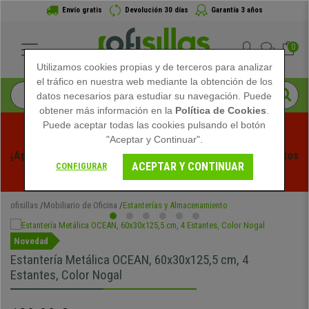
Envío gratis
Devolución 30 días
Garantía 3 años
0
Utilizamos cookies propias y de terceros para analizar
el tráfico en nuestra web mediante la obtención de los
datos necesarios para estudiar su navegación. Puede
obtener más información en la
Política de Cookies
.
Puede aceptar todas las cookies pulsando el botón
"Aceptar y Continuar".
¡Aprovecha las Rebajas de Verano en Ofisillas! Descuentos 
ACEPTAR Y CONTINUAR
CONFIGURAR
Exclusivos por Tiempo Limitado - 
Ver Promo
 -
ofisillas
Mobiliario de Oficina
Estanterías y Almacenamiento
Novedad
Estantería Metálica OCEAN, 60x30x125,5 cm, 4
Estantes, Color Nogal