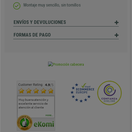
Montaje muy sencillo, sin tornillos
ENVÍOS Y DEVOLUCIONES
FORMAS DE PAGO
Customer Rating
4.9
/5
Muy buena atención y
Muy buena atención de
Si estoy contento
Excele
excelente servicio de
cara al asesoramiento
calida
atención al cliente
comercial y el envío ha
entreg
sido muy rápido
Repeti
duda
MORE...