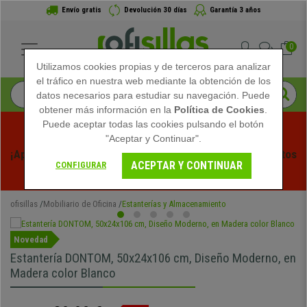
Envío gratis
Devolución 30 días
Garantía 3 años
0
Utilizamos cookies propias y de terceros para analizar
el tráfico en nuestra web mediante la obtención de los
datos necesarios para estudiar su navegación. Puede
obtener más información en la
Política de Cookies
.
Puede aceptar todas las cookies pulsando el botón
"Aceptar y Continuar".
¡Aprovecha las Rebajas de Verano en Ofisillas! Descuentos 
ACEPTAR Y CONTINUAR
CONFIGURAR
Exclusivos por Tiempo Limitado - 
Ver Promo
 -
ofisillas
Mobiliario de Oficina
Estanterías y Almacenamiento
Novedad
Estantería DONTOM, 50x24x106 cm, Diseño Moderno, en
Madera color Blanco