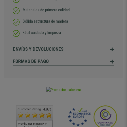
Materiales de primera calidad
Sólida estructura de madera
Fácil cuidado y limpieza
ENVÍOS Y DEVOLUCIONES
FORMAS DE PAGO
Customer Rating
4.9
/5
Muy buena atención y
Muy buena atención de
Si estoy contento
Excele