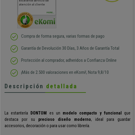
excelente servicio de
cara al asesoramiento
calida
atención al cliente
comercial y el envío ha
entreg
sido muy rápido
Repeti
duda
MORE...
Compra de forma segura, varias formas de pago
Garantía de Devolución 30 Días, 3 Años de Garantía Total
Protección al comprador, adheridos a Confianza Online
¡Más de 2.500 valoraciones en eKomi!, Nota 9,8/10
Descripción
detallada
La estantería
DONTOM
es un
modelo compacto y funcional
que
destaca por su
precioso diseño moderno
, ideal para guardar
accesorios, decoración o para usar como librería.