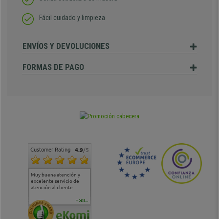
Fácil cuidado y limpieza
ENVÍOS Y DEVOLUCIONES
FORMAS DE PAGO
Customer Rating
4.9
/5
Muy buena atención y
Muy buena atención de
Si estoy contento
Excele
excelente servicio de
cara al asesoramiento
calida
atención al cliente
comercial y el envío ha
entreg
sido muy rápido
Repeti
duda
MORE...