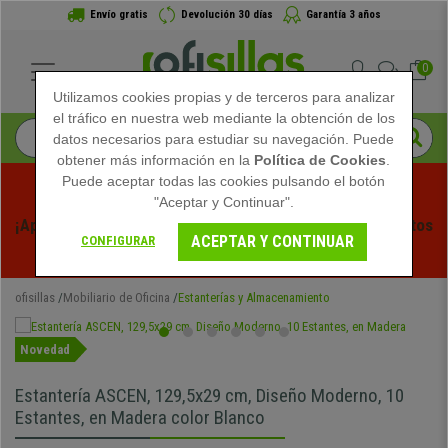
Envío gratis
Devolución 30 días
Garantía 3 años
0
Utilizamos cookies propias y de terceros para analizar
el tráfico en nuestra web mediante la obtención de los
datos necesarios para estudiar su navegación. Puede
obtener más información en la
Política de Cookies
.
Puede aceptar todas las cookies pulsando el botón
"Aceptar y Continuar".
¡Aprovecha las Rebajas de Verano en Ofisillas! Descuentos 
ACEPTAR Y CONTINUAR
CONFIGURAR
Exclusivos por Tiempo Limitado - 
Ver Promo
 -
ofisillas
Mobiliario de Oficina
Estanterías y Almacenamiento
Novedad
Estantería ASCEN, 129,5x29 cm, Diseño Moderno, 10
Estantes, en Madera color Blanco