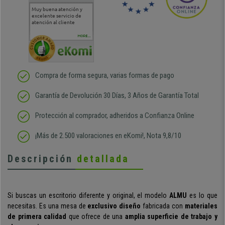
Muy buena atención y
Muy buena atención de
Si estoy contento
Excele
excelente servicio de
cara al asesoramiento
calida
atención al cliente
comercial y el envío ha
entreg
sido muy rápido
Repeti
duda
MORE...
Compra de forma segura, varias formas de pago
Garantía de Devolución 30 Días, 3 Años de Garantía Total
Protección al comprador, adheridos a Confianza Online
¡Más de 2.500 valoraciones en eKomi!, Nota 9,8/10
Descripción
detallada
Si buscas un escritorio diferente y original, el modelo
ALMU
es lo que
necesitas. Es una mesa de
exclusivo diseño
fabricada con
materiales
de primera calidad
que ofrece de una
amplia superficie de trabajo y