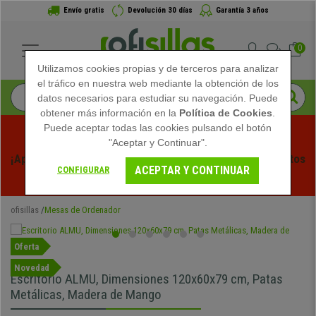
Envío gratis
Devolución 30 días
Garantía 3 años
0
Utilizamos cookies propias y de terceros para analizar
el tráfico en nuestra web mediante la obtención de los
datos necesarios para estudiar su navegación. Puede
obtener más información en la
Política de Cookies
.
Puede aceptar todas las cookies pulsando el botón
"Aceptar y Continuar".
¡Aprovecha las Rebajas de Verano en Ofisillas! Descuentos 
ACEPTAR Y CONTINUAR
CONFIGURAR
Exclusivos por Tiempo Limitado - 
Ver Promo
 -
ofisillas
Mesas de Ordenador
Oferta
Novedad
Escritorio ALMU, Dimensiones 120x60x79 cm, Patas
Metálicas, Madera de Mango