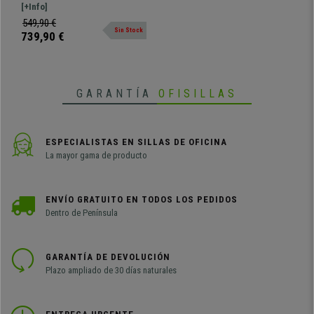
cm, Patas Metálicas,
Dimensiones 120x60 y 79 cm de
[+Info]
Madera de Mango
altura Atractivo y funcional
549,90 €
Sin Stock
escritorio con cajones hecho a
739,90 €
mano.
GARANTÍA
OFISILLAS
ESPECIALISTAS EN SILLAS DE OFICINA
La mayor gama de producto
ENVÍO GRATUITO EN TODOS LOS PEDIDOS
Dentro de Península
GARANTÍA DE DEVOLUCIÓN
Plazo ampliado de 30 días naturales