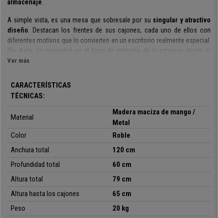
almacenaje
.
A simple vista, es una mesa que sobresale por su
singular y atractivo
diseño
. Destacan los frentes de sus cajones, cada uno de ellos con
diferentes motivos que lo convierten en un escritorio realmente especial.
Sin duda, se convertirá en el foco de atención de la estancia donde lo
vayas a colocar.
Ver más
Estamos ante un funcional escritorio que ofrece una
superficie de
CARACTERÍSTICAS
trabajo útil de 120 cm de ancho y 60 de profundidad
, unas
TÉCNICAS:
dimensiones perfectas para poder desarrollar tus tareas diarias con total
confort y amplitud. Asimismo, dispone de
3 cajones
en los que poder
Madera maciza de mango /
Material
guardar todos aquellos objetos que necesitamos tener a mano, pero que
Metal
no queremos que estén visibles.
Color
Roble
También caben mencionar los
materiales de calidad
cuidadosamente
Anchura total
120 cm
La superficie y cajones están
selccionados para su fabricación.
Profundidad total
60 cm
hechos con
madera maciza de mango
, un robusto material que ha
Altura total
79 cm
Las
patas metálicas en
sido sellado para una mejor conservación.
negro mate
aportan
un toque de diseño
, además de asegurar
Altura hasta los cajones
65 cm
la resistencia y estabilidad.
Peso
20 kg