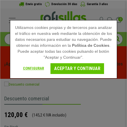
Envío gratis
Devolución 30 días
Garantía 3 años
0
Utilizamos cookies propias y de terceros para analizar
el tráfico en nuestra web mediante la obtención de los
datos necesarios para estudiar su navegación. Puede
obtener más información en la
Política de Cookies
.
Puede aceptar todas las cookies pulsando el botón
"Aceptar y Continuar".
¡Aprovecha las Rebajas de Verano en Ofisillas! Descuentos 
ACEPTAR Y CONTINUAR
CONFIGURAR
Exclusivos por Tiempo Limitado - 
Ver Promo
 -
Descuento comercial
120,00 €
(145,2 € IVA incluido)
Sin Stock