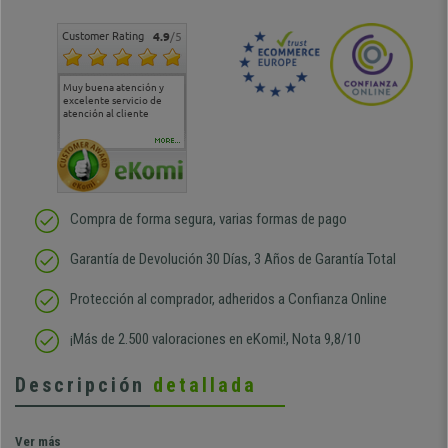
Customer Rating
4.9
/5
Muy buena atención y
Muy buena atención de
Si estoy contento
Excele
excelente servicio de
cara al asesoramiento
calida
atención al cliente
comercial y el envío ha
entreg
sido muy rápido
Repeti
duda
MORE...
Compra de forma segura, varias formas de pago
Garantía de Devolución 30 Días, 3 Años de Garantía Total
Protección al comprador, adheridos a Confianza Online
¡Más de 2.500 valoraciones en eKomi!, Nota 9,8/10
Descripción
detallada
Ver más