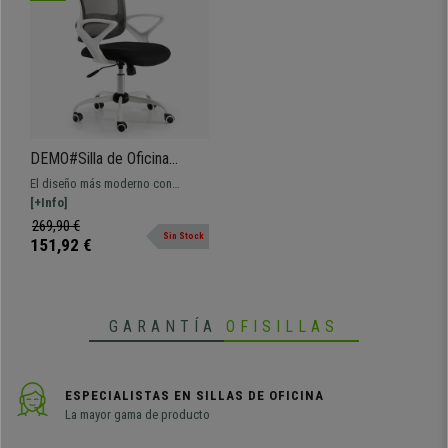
•
Diseño moderno, estructura blanca
• Tapizado en malla y tela transpirable
•
Mecanismo basculante de reclinación
• Moldeado ergonómico para mayor confort
•
Reposabrazos de diseño integrados
•
Ruedas para todo tipo de superficies
DEMO#Silla de Oficina
JACOB, Estructura en
El diseño más moderno con
Blanco, Diseño Moderno,
máxima ergonomía ¡producto
[+Info]
Tapizado en Negro
100% exclusivo! Tiene mecanismo
269,90 €
Sin Stock
basculante y base de metal ¡Envío
151,92 €
en 24/48h!
GARANTÍA
OFISILLAS
ESPECIALISTAS EN SILLAS DE OFICINA
La mayor gama de producto