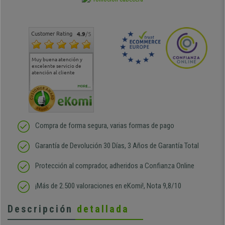
Customer Rating
4.9
/5
Muy buena atención y
Muy buena atención de
Si estoy contento
Excele
excelente servicio de
cara al asesoramiento
calida
atención al cliente
comercial y el envío ha
entreg
sido muy rápido
Repeti
duda
MORE...
Compra de forma segura, varias formas de pago
Garantía de Devolución 30 Días, 3 Años de Garantía Total
Protección al comprador, adheridos a Confianza Online
¡Más de 2.500 valoraciones en eKomi!, Nota 9,8/10
Descripción
detallada