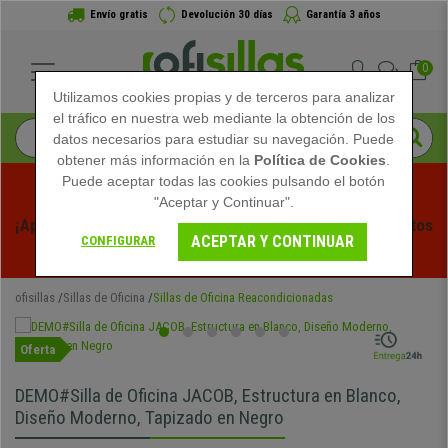
Envío gratis
Devolución 30 días
Garantía 3 años
0
Utilizamos cookies propias y de terceros para analizar
el tráfico en nuestra web mediante la obtención de los
datos necesarios para estudiar su navegación. Puede
obtener más información en la
Política de Cookies
.
Puede aceptar todas las cookies pulsando el botón
"Aceptar y Continuar".
¡Aprovecha las Rebajas de Verano en Ofisillas! Descuentos 
ACEPTAR Y CONTINUAR
CONFIGURAR
Exclusivos por Tiempo Limitado - 
Ver Promo
 -
ofisillas
Sillas de Oficina
Sillas de Oficina Reacondicionadas
Oferta
DEMO#Silla de Oficina JACOB, Estructura en Blanco,
Diseño Moderno, Tapizado en Negro