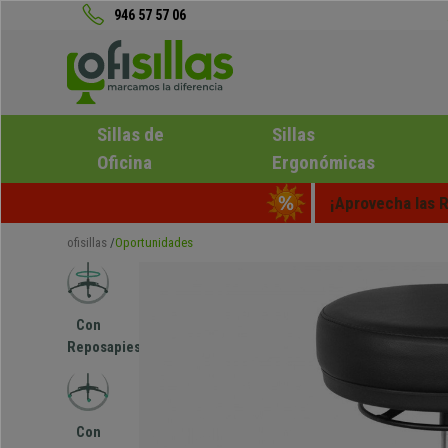
946 57 57 06
Sillas de
Sillas
Oficina
Ergonómicas
¡Aprovecha las R
ofisillas
Oportunidades
Con
Reposapies
Con