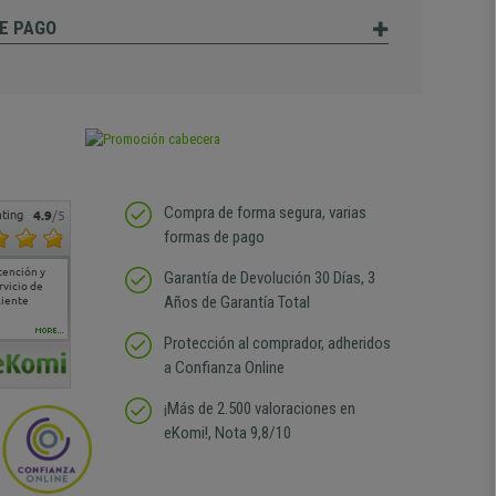
E PAGO
Compra de forma segura, varias
ting
4.9
/5
formas de pago
tención y
Muy buena atención de
Si estoy contento
Excelente relacion
Todo fe
Garantía de Devolución 30 Días, 3
rvicio de
cara al asesoramiento
calidad precio Plazo de
atención
Años de Garantía Total
liente
comercial y el envío ha
entrega correcto.
sin duda
sido muy rápido
Repetiría la compra sin
compra
duda
MORE...
Protección al comprador, adheridos
a Confianza Online
¡Más de 2.500 valoraciones en
eKomi!, Nota 9,8/10