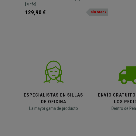
color Negro
Con reposapiés y ruedas para desplazarlo.
[+Info]
129,90 €
Sin Stock
ESPECIALISTAS EN SILLAS
ENVÍO GRATUITO
DE OFICINA
LOS PEDI
La mayor gama de producto
Dentro de Pen