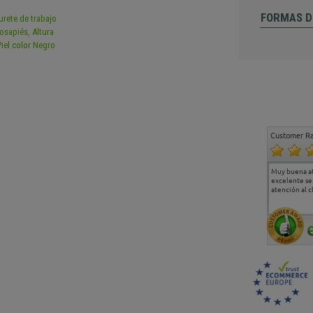
FORMAS D
Customer Ra
Estoy muy contento.
...
Muy buena a
Todo muy bien
excelente se
atención al c