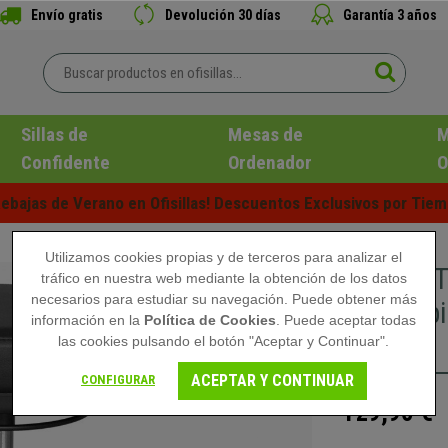
Envío gratis
Devolución 30 días
Garantía 3 años
Sillas de
Mesas de
M
Confidente
Ordenador
O
ebajas de Verano en Ofisillas! Descuentos Exclusivos por Tiem
Utilizamos cookies propias y de terceros para analizar el
DEMO# Ta
tráfico en nuestra web mediante la obtención de los datos
necesarios para estudiar su navegación. Puede obtener más
Reposapié
información en la
Política de Cookies
. Puede aceptar todas
Negro
las cookies pulsando el botón "Aceptar y Continuar".
ACEPTAR Y CONTINUAR
CONFIGURAR
129,90 €