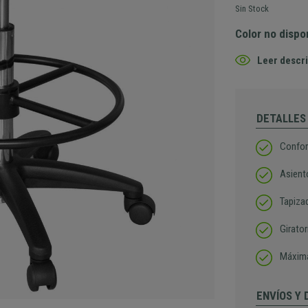
Sin Stock
Color no dispo
Leer descri
DETALLES
Confor
Asiento
Tapizad
Girato
Máxima
ENVÍOS Y