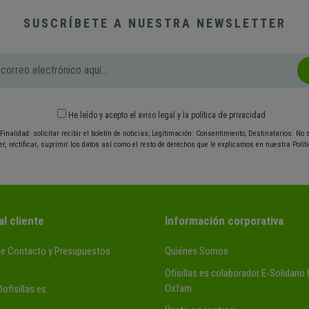
SUSCRÍBETE A NUESTRA NEWSLETTER
He leído y acepto el
aviso legal
y
la política de privacidad
Finalidad: solicitar recibir el boletín de noticias; Legitimación: Consentimiento; Destinatarios: No
r, rectificar, suprimir los datos así como el resto de derechos que le explicamos en nuestra Políti
al cliente
Información corporativa
de Contacto y Presupuestos
Quiénes Somos
Ofisillas.es colaborador E-Solidario
Oxfam
ofisillas.es