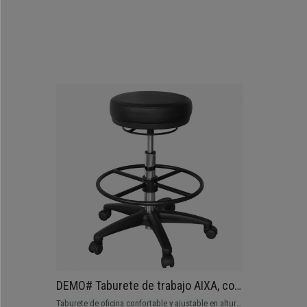
DEMO# Taburete de trabajo AIXA, con
Reposapiés, Altura Ajustable, en Piel
Taburete de oficina confortable y ajustable en altura.