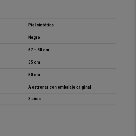
Piel sintética
Negro
67 – 88 cm
35 cm
50 cm
A estrenar con embalaje original
3 años