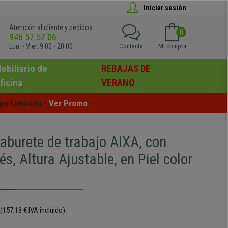
Iniciar sesión
Atención al cliente y pedidos
0
946 57 57 06
Lun. - Vier. 9:00 - 20:00
Contacta
Mi compra
obiliario de
REBAJAS DE
ficina
VERANO
po Limitado - 
Ver Promo
 -
burete de trabajo AIXA, con
s, Altura Ajustable, en Piel color
(157,18 € IVA incluido)