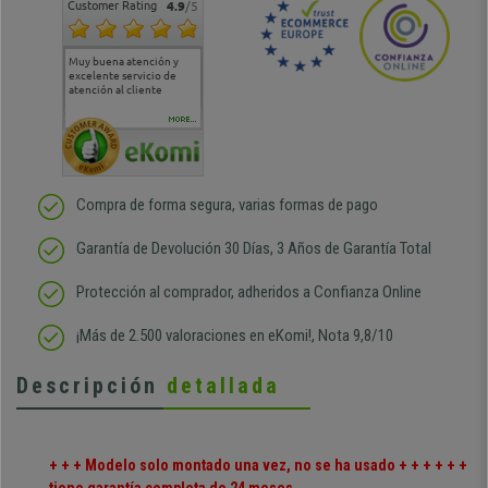
Customer Rating
4.9
/5
Muy buena atención y
Muy buena atención de
Si estoy contento
Excele
excelente servicio de
cara al asesoramiento
calida
atención al cliente
comercial y el envío ha
entreg
sido muy rápido
Repeti
duda
MORE...
Compra de forma segura, varias formas de pago
Garantía de Devolución 30 Días, 3 Años de Garantía Total
Protección al comprador, adheridos a Confianza Online
¡Más de 2.500 valoraciones en eKomi!, Nota 9,8/10
Descripción
detallada
+ + + Modelo solo montado una vez, no se ha usado + + + + + +