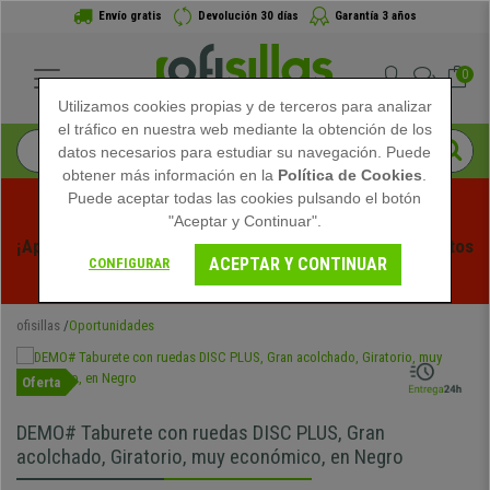
Envío gratis
Devolución 30 días
Garantía 3 años
0
Utilizamos cookies propias y de terceros para analizar
el tráfico en nuestra web mediante la obtención de los
datos necesarios para estudiar su navegación. Puede
obtener más información en la
Política de Cookies
.
Puede aceptar todas las cookies pulsando el botón
"Aceptar y Continuar".
¡Aprovecha las Rebajas de Verano en Ofisillas! Descuentos 
ACEPTAR Y CONTINUAR
CONFIGURAR
Exclusivos por Tiempo Limitado - 
Ver Promo
 -
ofisillas
Oportunidades
Oferta
DEMO# Taburete con ruedas DISC PLUS, Gran
acolchado, Giratorio, muy económico, en Negro