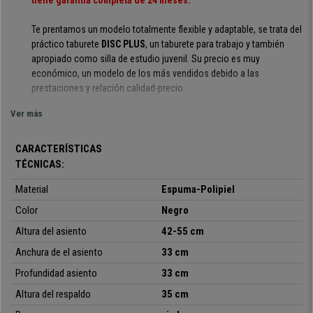
tiene garantía completa de 24 meses.
Te prentamos un modelo totalmente flexible y adaptable, se trata del
práctico taburete
DISC PLUS
, un taburete para trabajo y también
apropiado como silla de estudio juvenil. Su precio es muy
económico, un modelo de los más vendidos debido a las
prestaciones y relación calidad-precio.
Ver más
Gracias a la regulación en altura del asiento y el respaldo
podrás ir
ajustando la silla en función del crecimiento de tu hijo o
adaptarla a tus necesidades de trabajo
CARACTERÍSTICAS
TÉCNICAS:
Además es muy confortable y ergonomica, cuenta con un asiento
Material
Espuma-Polipiel
con gran acolchado en espuma de poliuretano de alta calidad, por
lo que
está pensada para poder estar mas de 4 horas al día
Color
Negro
sentado y no sufrir ningún dolor ni cansancio excesivo.
Altura del asiento
42-55 cm
Anchura de el asiento
33 cm
Profundidad asiento
33 cm
• Altura Ajustable
Altura del respaldo
• Base muy resistente
35 cm
• Diseño elegante