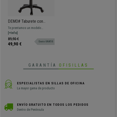
DEMO# Taburete con
ruedas DISC PLUS, Gran
Te prentamos un modelo
acolchado, Giratorio, muy
totalmente flexible y adaptable, se
[+Info]
económico, en Negro
trata del práctico taburete/Silla
89,90 €
Envio GRATIS
juvenil DISC PLUS, un taburete
49,90 €
para trabajo y también apropiado
como silla de estudio juvenil
GARANTÍA
OFISILLAS
ESPECIALISTAS EN SILLAS DE OFICINA
La mayor gama de producto
ENVÍO GRATUITO EN TODOS LOS PEDIDOS
Dentro de Península