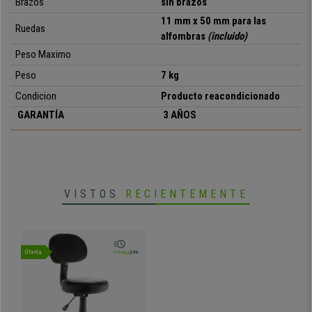
Brazos
sin brazos
• Grueso acolchado del asiento y respaldo
11 mm x 50 mm para las
• Polipiel de fácil limpieza
Ruedas
alfombras
(incluido)
Peso Maximo
Peso
7 kg
Condicion
Producto reacondicionado
GARANTÍA
3 AÑOS
VISTOS
RECIENTEMENTE
Oferta