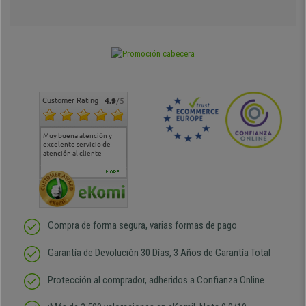
Customer Rating
4.9
/5
Muy buena atención y
Muy buena atención de
Si estoy contento
Excele
excelente servicio de
cara al asesoramiento
calida
atención al cliente
comercial y el envío ha
entreg
sido muy rápido
Repeti
duda
MORE...
Compra de forma segura, varias formas de pago
Garantía de Devolución 30 Días, 3 Años de Garantía Total
Protección al comprador, adheridos a Confianza Online