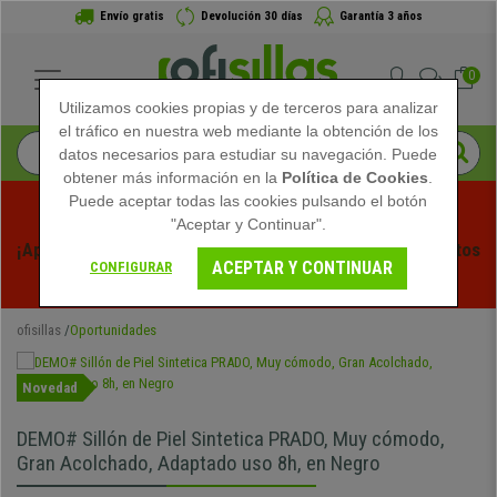
Envío gratis
Devolución 30 días
Garantía 3 años
0
Utilizamos cookies propias y de terceros para analizar
el tráfico en nuestra web mediante la obtención de los
datos necesarios para estudiar su navegación. Puede
obtener más información en la
Política de Cookies
.
Puede aceptar todas las cookies pulsando el botón
"Aceptar y Continuar".
¡Aprovecha las Rebajas de Verano en Ofisillas! Descuentos 
ACEPTAR Y CONTINUAR
CONFIGURAR
Exclusivos por Tiempo Limitado - 
Ver Promo
 -
ofisillas
Oportunidades
Novedad
DEMO# Sillón de Piel Sintetica PRADO, Muy cómodo,
Gran Acolchado, Adaptado uso 8h, en Negro