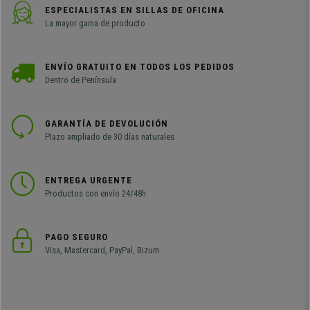
•
R
uedas de seguridad
ESPECIALISTAS EN SILLAS DE OFICINA
La mayor gama de producto
ENVÍO GRATUITO EN TODOS LOS PEDIDOS
Dentro de Península
+ + + Modelo solo montado una
vez, no se ha usado + + + + + +
GARANTÍA DE DEVOLUCIÓN
Plazo ampliado de 30 días naturales
tiene garantía completa de 24
meses.
ENTREGA URGENTE
Productos con envío 24/48h
PAGO SEGURO
Visa, Mastercard, PayPal, Bizum