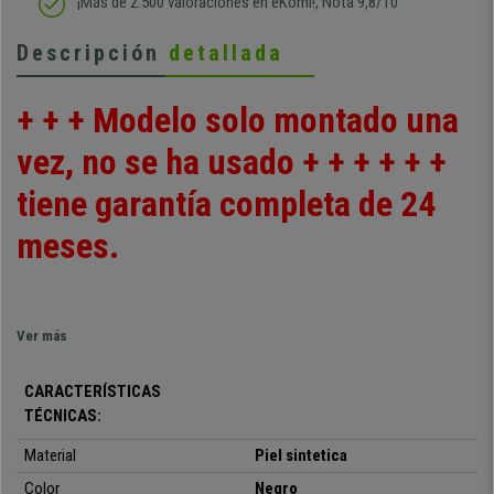
¡Más de 2.500 valoraciones en eKomi!, Nota 9,8/10
Descripción
detallada
+ + + Modelo solo montado una
vez, no se ha usado + + + + + +
tiene garantía completa de 24
meses.
Estás ante el sillón de oficina más completo y cómodo, el modelo
Ver más
PRADO
. Su acolchado muy mullido y grueso te permitirá pasar
muchas horas cómodamente casi sin darte cuenta. Como puedes
CARACTERÍSTICAS
ver se trata de un sillón de primera, hecho en piel sintetica y muy
TÉCNICAS:
asequible. Perfecto para uso de altos directivos, abogados... o
simplemente en tu casa.
Material
P
iel sintetica
Color
Negro