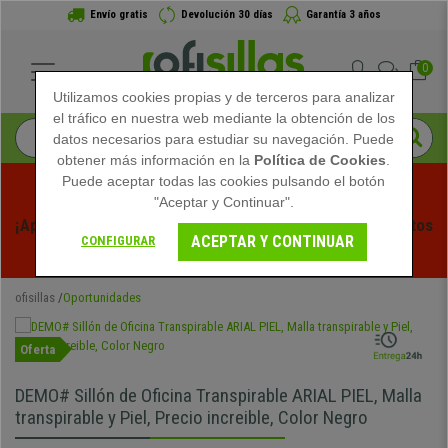
Envío gratis
Devolución 30 días
Garantía 3 años
0
Utilizamos cookies propias y de terceros para analizar
el tráfico en nuestra web mediante la obtención de los
datos necesarios para estudiar su navegación. Puede
obtener más información en la
Política de Cookies
.
Puede aceptar todas las cookies pulsando el botón
"Aceptar y Continuar".
¡Aprovecha las Rebajas de Verano en Ofisillas! Descuentos 
ACEPTAR Y CONTINUAR
CONFIGURAR
Exclusivos por Tiempo Limitado - 
Ver Promo
 -
ofisillas
Oportunidades
Oferta
DEMO# Sillón de Oficina Transpirable ARIAL PIEL, Malla
transpirable y Piel, Precio increible, Color Negro