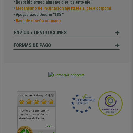
• Respaldo especialmente alto, asiento piel
•
Mecanismo de inclinación ajustable al peso corporal
• Apoyabrazos Diseño "LB8 "
•
Base de diseño cromado
ENVÍOS Y DEVOLUCIONES
FORMAS DE PAGO
Customer Rating
4.9
/5
Muy buena atención y
Muy buena atención de
Si estoy contento
Excele
excelente servicio de
cara al asesoramiento
calida
atención al cliente
comercial y el envío ha
entreg
sido muy rápido
Repeti
duda
MORE...