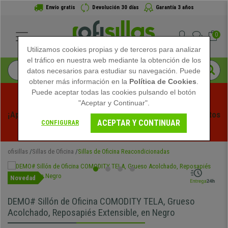
Envío gratis
Devolución 30 días
Garantía 3 años
0
Utilizamos cookies propias y de terceros para analizar
el tráfico en nuestra web mediante la obtención de los
datos necesarios para estudiar su navegación. Puede
obtener más información en la
Política de Cookies
.
Puede aceptar todas las cookies pulsando el botón
"Aceptar y Continuar".
¡Aprovecha las Rebajas de Verano en Ofisillas! Descuentos 
ACEPTAR Y CONTINUAR
CONFIGURAR
Exclusivos por Tiempo Limitado - 
Ver Promo
 -
ofisillas
Sillas de Oficina
Sillas de Oficina Reacondicionadas
Novedad
DEMO# Sillón de Oficina COMODITY TELA, Grueso
Acolchado, Reposapiés Extensible, en Negro