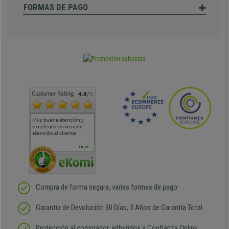
FORMAS DE PAGO
Customer Rating
4.9
/5
Muy buena atención y
Muy buena atención de
Si estoy contento
Excele
excelente servicio de
cara al asesoramiento
calida
atención al cliente
comercial y el envío ha
entreg
sido muy rápido
Repeti
duda
MORE...
Compra de forma segura, varias formas de pago
Garantía de Devolución 30 Días, 3 Años de Garantía Total
Protección al comprador, adheridos a Confianza Online