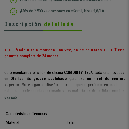
¡Más de 2.500 valoraciones en eKomi!, Nota 9,8/10
Descripción
detallada
+ + + Modelo solo montado una vez, no se ha usado + + + Tiene
garantía completa de 24 meses.
Os presentamos el sillón de oficina
COMODITY
TELA
, toda una novedad
en Ofisillas. Su
grueso acolchado
garantiza un
nivel de confort
superior
. Su
elegante diseño
hará que quede perfecto en cualquier
estancia donde decidas colocarlo y los
materiales de calidad
con los
que se fabrica garantizan su uso durante años.
Ver más
La principal característica de este modelo es que es
reclinable
y también
cuenta con
Características Técnicas:
reposapiés extensible
. Es una peculiaridad poco habitual en
los sillones de oficina que ofrece todo un plus de confort. Su
grueso
Material
Tela
alcochado
asegura un confort excepcional.