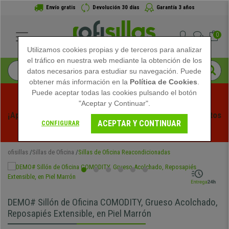
Envío gratis
Devolución 30 días
Garantía 3 años
0
Utilizamos cookies propias y de terceros para analizar
el tráfico en nuestra web mediante la obtención de los
datos necesarios para estudiar su navegación. Puede
obtener más información en la
Política de Cookies
.
Puede aceptar todas las cookies pulsando el botón
"Aceptar y Continuar".
¡Aprovecha las Rebajas de Verano en Ofisillas! Descuentos 
ACEPTAR Y CONTINUAR
CONFIGURAR
Exclusivos por Tiempo Limitado - 
Ver Promo
 -
ofisillas
Sillas de Oficina
Sillas de Oficina Reacondicionadas
DEMO# Sillón de Oficina COMODITY, Grueso Acolchado,
Reposapiés Extensible, en Piel Marrón