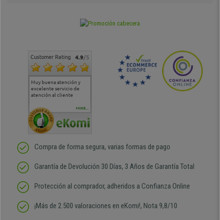
Customer Rating
4.9
/5
Muy buena atención y
Muy buena atención de
Si estoy contento
Excele
excelente servicio de
cara al asesoramiento
calida
atención al cliente
comercial y el envío ha
entreg
sido muy rápido
Repeti
duda
MORE...
Compra de forma segura, varias formas de pago
Garantía de Devolución 30 Días, 3 Años de Garantía Total
Protección al comprador, adheridos a Confianza Online
¡Más de 2.500 valoraciones en eKomi!, Nota 9,8/10