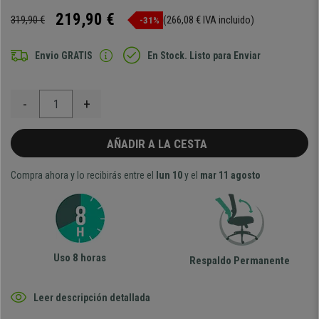
219,90 €
319,90 €
(266,08 € IVA incluido)
-31%
Envio GRATIS
En Stock. Listo para Enviar
-
+
AÑADIR A LA CESTA
Compra ahora y lo recibirás entre el
lun 10
y el
mar 11 agosto
Uso 8 horas
Respaldo Permanente
Leer descripción detallada