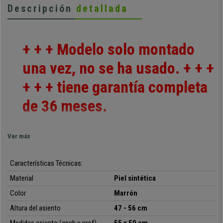
Descripción
detallada
+ + + Modelo solo montado
una vez, no se ha usado. + + +
+ + + tiene garantía completa
de 36 meses.
Ver más
Os presentamos el sillón de oficina
COMODITY
, toda una novedad
en Ofisillas. Su
grueso acolchado
garantiza un
nivel de confort
Características Técnicas:
superior
. Su
elegante diseño
hará que quede perfecto en
cualquier estancia donde decidas colocarlo y los
materiales de
Material
Piel sintética
calidad
con los que se fabrica garantizan su uso durante años.
Color
Marrón
La principal característica de este modelo es que es
reclinable
y
Altura del asiento
47 - 56 cm
también cuenta con
reposapiés extensible
. Es una peculiaridad