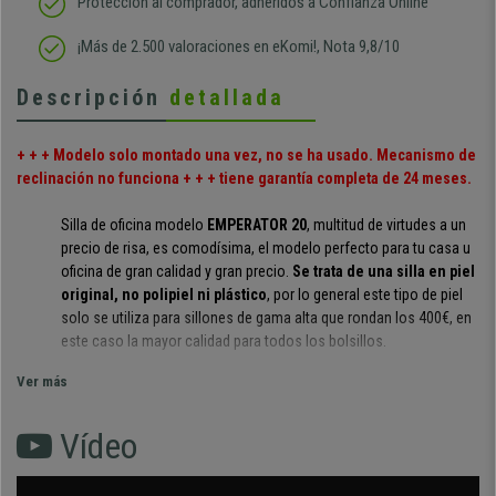
Protección al comprador, adheridos a Confianza Online
¡Más de 2.500 valoraciones en eKomi!, Nota 9,8/10
Descripción
detallada
+ + + Modelo solo montado una vez, no se ha usado. Mecanismo de
reclinación no funciona + + + tiene garantía completa de 24 meses.
Silla de oficina modelo
EMPERATOR 20
, multitud de virtudes a un
precio de risa, es comodísima, el modelo perfecto para tu casa u
oficina de gran calidad y gran precio.
Se trata de una silla en piel
original, no polipiel ni plástico
, por lo general este tipo de piel
solo se utiliza para sillones de gama alta que rondan los 400€, en
este caso la mayor calidad para todos los bolsillos.
Ver más
Esta silla de presidente ejecutivo impresiona por su
combinación
de diseño elegante y de piel genuin
a
. Destacan los
Vídeo
apoyabrazos elegantemente curvados y el diseño del respaldo,
hecho en piel auténtica.