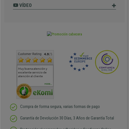
VÍDEO
Customer Rating
4.9
/5
Muy buena atención y
Muy buena atención de
Si estoy contento
Excele
excelente servicio de
cara al asesoramiento
calida
atención al cliente
comercial y el envío ha
entreg
sido muy rápido
Repeti
duda
MORE...
Compra de forma segura, varias formas de pago
Garantía de Devolución 30 Días, 3 Años de Garantía Total