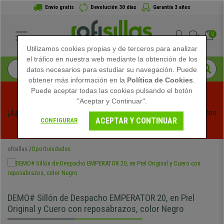
Envío gratis
Devolución 30 días
Garantía 3 años
0
Utilizamos cookies propias y de terceros para analizar
el tráfico en nuestra web mediante la obtención de los
datos necesarios para estudiar su navegación. Puede
obtener más información en la
Política de Cookies
.
Puede aceptar todas las cookies pulsando el botón
"Aceptar y Continuar".
¡Aprovecha las Rebajas de Verano en Ofisillas! Descuentos 
ACEPTAR Y CONTINUAR
CONFIGURAR
Exclusivos por Tiempo Limitado - 
Ver Promo
 -
ofisillas
Oportunidades
DEMO# Sillón de Despacho EMPERATOR 20, en Piel
Original y Cuero con reposabrazos, color Negro