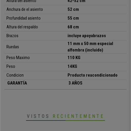
Envío Express por SEUR
Altura del asiento
42-52 cm
Anchura de el asiento
52 cm
Profundidad asiento
55 cm
Altura del respaldo
68 cm
Brazos
incluye apoyabrazos
11 mm x 50 mm especial
Ruedas
• Asiento con ajuste de altura, Toplift
alfombra (incluido)
•
Este modelo cumple todos los requisitos de seguridad para
Peso Maximo
110 KG
la oficina
Peso
14KG
• Piel real, trasera y laterales de cuero del mismo color
• Mecanismo de inclinación ajustable al peso corporal
Condicion
Producto reacondicionado
• Base de poliamida en negro
GARANTÍA
3 AÑOS
•
Apoyabrazos de Diseño "RD3"
VISTOS
RECIENTEMENTE